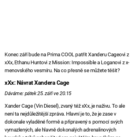
Konec září bude na Prima COOL patřit Xanderu Cageovi z
xXx, Ethanu Huntovi z Mission: Impossible a Loganovi z x-
menovského vesmíru. Na co přesně se můžete těšit?
xXx: Návrat Xandera Cage
Dáváme: pátek 25. září ve 20.15
Xander Cage (Vin Diesel), zvaný též xXx, je naživu. To ale
není ta nejdůležitější zpráva. Hlavní je to, že je zase v
dokonale vyladěné formě a připravený s pomocí svých
vymazlených, ale hlavně dokonalých adrenalinových