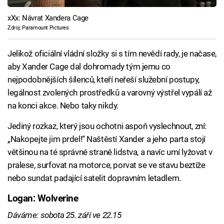
xXx: Návrat Xandera Cage
Zdroj: Paramount Pictures
Jelikož oficiální vládní složky si s tím nevědí rady, je načase,
aby Xander Cage dal dohromady tým jemu co
nejpodobnějších šílenců, kteří neřeší služební postupy,
legálnost zvolených prostředků a varovný výstřel vypálí až
na konci akce. Nebo taky nikdy.
Jediný rozkaz, který jsou ochotni aspoň vyslechnout, zní:
„Nakopejte jim prdel!“ Naštěstí Xander a jeho parta stojí
většinou na té správné straně lidstva, a navíc umí lyžovat v
pralese, surfovat na motorce, porvat se ve stavu beztíže
nebo sundat padající satelit dopravním letadlem.
Logan: Wolverine
Dáváme: sobota 25. září ve 22.15