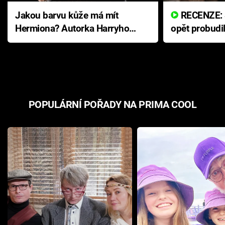
Jakou barvu kůže má mít
RECENZE: Smrtelné zlo se
Hermiona? Autorka Harryho
opět probudi
Pottera přišla s ráznou
přichází s n
odpovědí
hororovou n
POPULÁRNÍ POŘADY NA PRIMA COOL