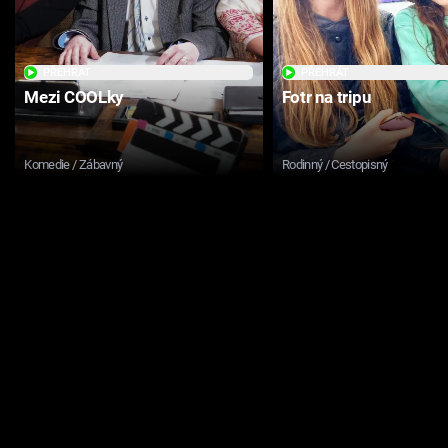
PŘEHRÁT
PŘEHRÁT
Mezi COOLky
Fotr na tripu
Komedie / Zábavný
Rodinný / Cestopisný