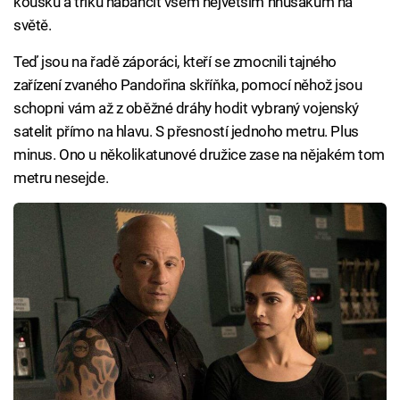
kousků a triků nabančit všem největším hnusákům na
světě.
Teď jsou na řadě záporáci, kteří se zmocnili tajného
zařízení zvaného Pandořina skříňka, pomocí něhož jsou
schopni vám až z oběžné dráhy hodit vybraný vojenský
satelit přímo na hlavu. S přesností jednoho metru. Plus
minus. Ono u několikatunové družice zase na nějakém tom
metru nesejde.