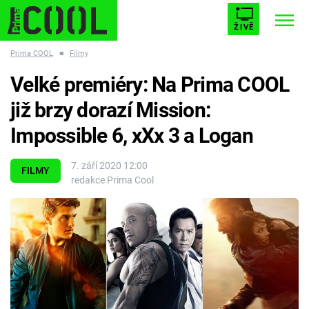
ŽIVĚ
Prima COOL
■
Filmy
STARHOUSE
BUFFY, PŘEMOŽITELKA UPÍRŮ
Trendy:
Velké premiéry: Na Prima COOL
ESCAPE
PLNEJ KOTEL
AVENGERS 5
již brzy dorazí Mission:
Impossible 6, xXx 3 a Logan
7. září 2020 12:00
FILMY
redakce Prima Cool
Témata
Filmy
Seriály
Hry