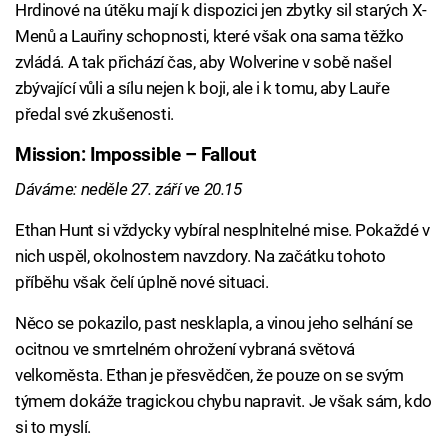
Hrdinové na útěku mají k dispozici jen zbytky sil starých X-
Menů a Lauřiny schopnosti, které však ona sama těžko
zvládá. A tak přichází čas, aby Wolverine v sobě našel
zbývající vůli a sílu nejen k boji, ale i k tomu, aby Lauře
předal své zkušenosti.
Mission: Impossible – Fallout
Dáváme: neděle 27. září ve 20.15
Ethan Hunt si vždycky vybíral nesplnitelné mise. Pokaždé v
nich uspěl, okolnostem navzdory. Na začátku tohoto
příběhu však čelí úplně nové situaci.
Něco se pokazilo, past nesklapla, a vinou jeho selhání se
ocitnou ve smrtelném ohrožení vybraná světová
velkoměsta. Ethan je přesvědčen, že pouze on se svým
týmem dokáže tragickou chybu napravit. Je však sám, kdo
si to myslí.