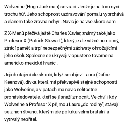
Wolverine (Hugh Jackman) se vrací. Jenže je na tom nyní
trochu hůř. Jeho schopnost uzdravování pomalu vyprchává
a elánem také zrovna nehýří. Navíc je na vše skoro sám.
Z X-Menů přežívá ještě Charles Xavier, známý také jako
Profesor X (Patrick Stewart), který je ale vážně nemocný,
ztrácí paměť a trpí nebezpečnými záchvaty ohrožujícími
jeho okolí. Společně se ukrývají v opuštěné továrně na
americko-mexické hranici.
Jejich utajení ale skončí, když se objeví Laura (Dafne
Keenová), dívka, která má překvapivě stejné schopnosti
jako Wolverine, a v patách má navíc nelítostné
pronásledovatele, kteří se jí snaží zmocnit. Ve chvíli, kdy
Wolverine a Profesor X přijmou Lauru „do rodiny", stávají
se z nich štvanci, kterým jde po krku velmi brutální a
vytrvalý nepřítel.