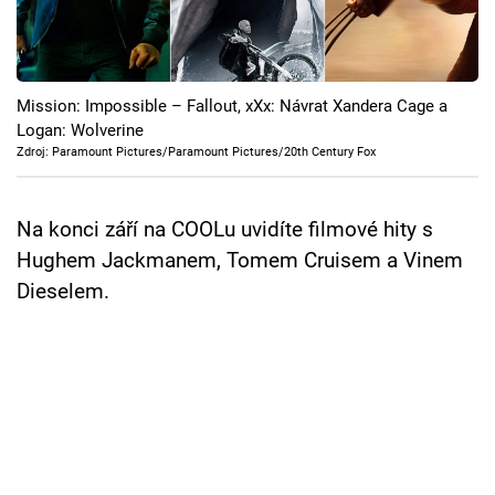
Cool Esport
Pořady
Mission: Impossible – Fallout, xXx: Návrat Xandera Cage a
TV Program
Logan: Wolverine
Zdroj: Paramount Pictures/Paramount Pictures/20th Century Fox
Sledujte prima+
Na konci září na COOLu uvidíte filmové hity s
Přihlášení
Hughem Jackmanem, Tomem Cruisem a Vinem
Dieselem.
Sledujte nás