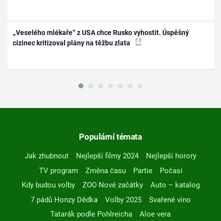
„Veselého mlékaře“ z USA chce Rusko vyhostit. Úspěšný
cizinec kritizoval plány na těžbu zlata
Populární témata
Jak zhubnout
Nejlepší filmy 2024
Nejlepší horory
TV program
Změna času
Partie
Počasí
Kdy budou volby
ZOO Nové začátky
Auto – katalog
7 pádů Honzy Dědka
Volby 2025
Svařené víno
Tatarák podle Pohlreicha
Aloe vera