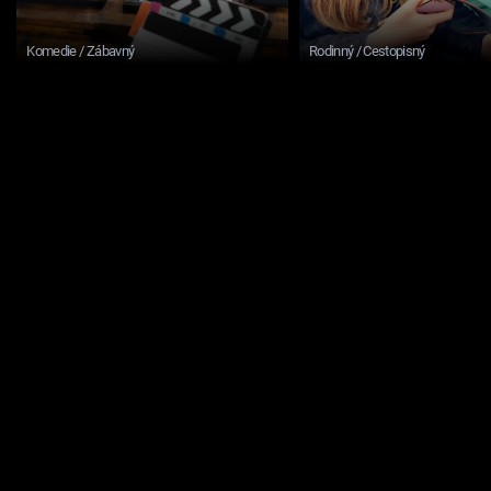
Komedie / Zábavný
Rodinný / Cestopisný