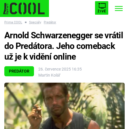
ŽIVĚ
Prima COOL
■
Speciály
Predátor
STARHOUSE
BUFFY, PŘEMOŽITELKA UPÍRŮ
Trendy:
Arnold Schwarzenegger se vrátil
ESCAPE
PLNEJ KOTEL
AVENGERS 5
do Predátora. Jeho comeback
už je k vidění online
26. července 2025 16:35
PREDÁTOR
Martin Kolář
Témata
Filmy
Seriály
Hry