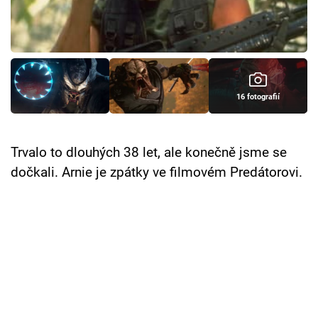
Cool Esport
Pořady
TV Program
16 fotografií
Sledujte prima+
Trvalo to dlouhých 38 let, ale konečně jsme se
Přihlášení
dočkali. Arnie je zpátky ve filmovém Predátorovi.
Sledujte nás