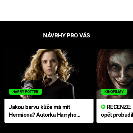
NÁVRHY PRO VÁS
HARRY POTTER
KINOFILMY
Jakou barvu kůže má mít
RECENZE: Smrtelné zlo se
Hermiona? Autorka Harryho
opět probudi
Pottera přišla s ráznou
přichází s n
odpovědí
hororovou n