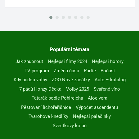
Populární témata
Jak zhubnout
Nejlepší filmy 2024
Nejlepší horory
TV program
Změna času
Partie
Počasí
Kdy budou volby
ZOO Nové začátky
Auto – katalog
7 pádů Honzy Dědka
Volby 2025
Svařené víno
Tatarák podle Pohlreicha
Aloe vera
Pěstování lichořeřišnice
Výpočet ascendentu
Tvarohové knedlíky
Nejlepší palačinky
Švestkový koláč