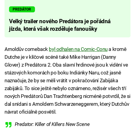
PREDÁTOR
Velký trailer nového Predátora je pořádná
jízda, která však rozděluje fanoušky
Arnoldův comeback
byl odhalen na Comic-Conu
a kromě
Dutche je v klíčové scéně také Mike Harrigan (Danny
Glover) z Predátora 2. Oba slavní hrdinové jsou k vidění ve
stázových komorách po boku Indiánky Naru, což jasně
naznačuje, že by se měli vrátit v pokračování Zabijáka
zabijáků. To sice ještě nebylo oznámeno, režisér všech tří
nových Predátorů Dan Trachtenberg nicméně potvrdil, že si
dal snídani s Arnoldem Schwarzeneggerem, který Dutchův
návrat oficiálně posvětil.
Predator: Killer of Killers New Scene