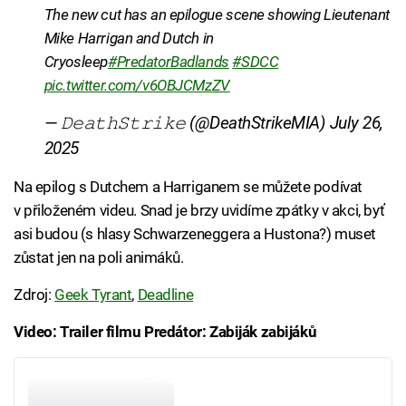
The new cut has an epilogue scene showing Lieutenant
Mike Harrigan and Dutch in
Cryosleep
#PredatorBadlands
#SDCC
pic.twitter.com/v6OBJCMzZV
— 𝙳𝚎𝚊𝚝𝚑𝚂𝚝𝚛𝚒𝚔𝚎 (@DeathStrikeMIA)
July 26,
2025
Na epilog s Dutchem a Harriganem se můžete podívat
v přiloženém videu. Snad je brzy uvidíme zpátky v akci, byť
asi budou (s hlasy Schwarzeneggera a Hustona?) muset
zůstat jen na poli animáků.
Zdroj:
Geek Tyrant
,
Deadline
Video: Trailer filmu Predátor: Zabiják zabijáků
Failed to fetch