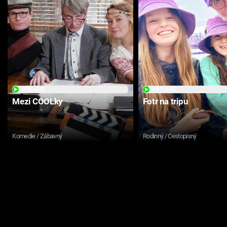
PŘEHRÁT
PŘEHRÁT
Mezi COOLky
Fotr na tripu
Komedie / Zábavný
Rodinný / Cestopisný