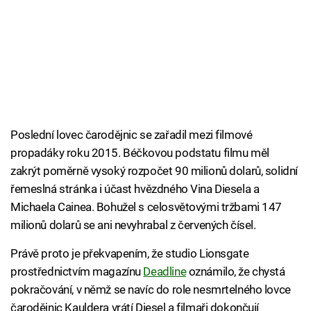
Poslední lovec čarodějnic se zařadil mezi filmové
propadáky roku 2015. Béčkovou podstatu filmu měl
zakrýt poměrně vysoký rozpočet 90 milionů dolarů, solidní
řemeslná stránka i účast hvězdného Vina Diesela a
Michaela Cainea. Bohužel s celosvětovými tržbami 147
milionů dolarů se ani nevyhrabal z červených čísel.
Právě proto je překvapením, že studio Lionsgate
prostřednictvím magazínu
Deadline
oznámilo, že chystá
pokračování, v němž se navíc do role nesmrtelného lovce
čarodějnic Kauldera vrátí Diesel a filmaři dokončují