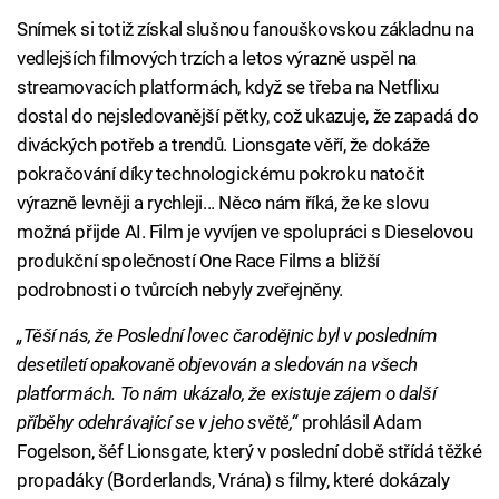
Snímek si totiž získal slušnou fanouškovskou základnu na
vedlejších filmových trzích a letos výrazně uspěl na
streamovacích platformách, když se třeba na Netflixu
dostal do nejsledovanější pětky, což ukazuje, že zapadá do
diváckých potřeb a trendů. Lionsgate věří, že dokáže
pokračování díky technologickému pokroku natočit
výrazně levněji a rychleji... Něco nám říká, že ke slovu
možná přijde AI. Film je vyvíjen ve spolupráci s Dieselovou
produkční společností One Race Films a bližší
podrobnosti o tvůrcích nebyly zveřejněny.
„Těší nás, že Poslední lovec čarodějnic byl v posledním
desetiletí opakovaně objevován a sledován na všech
platformách. To nám ukázalo, že existuje zájem o další
příběhy odehrávající se v jeho světě,“
prohlásil Adam
Fogelson, šéf Lionsgate, který v poslední době střídá těžké
propadáky (Borderlands, Vrána) s filmy, které dokázaly