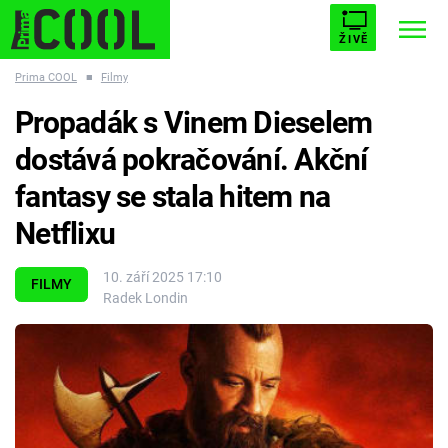
ŽIVĚ
Prima COOL
■
Filmy
STARHOUSE
BUFFY, PŘEMOŽITELKA UPÍRŮ
Trendy:
Propadák s Vinem Dieselem
ESCAPE
PLNEJ KOTEL
AVENGERS 5
dostává pokračování. Akční
fantasy se stala hitem na
Netflixu
Témata
10. září 2025 17:10
FILMY
Radek Londin
Filmy
Seriály
Hry