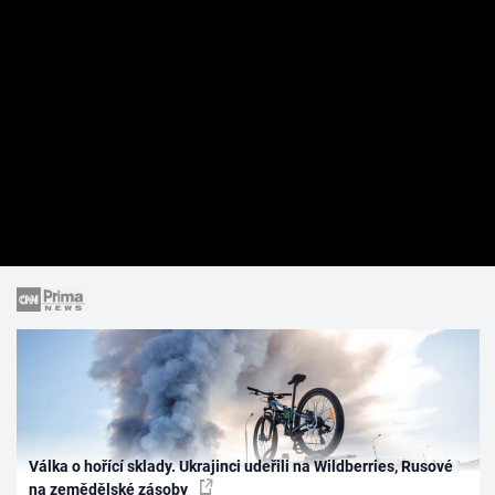
Válka o hořící sklady. Ukrajinci udeřili na Wildberries, Rusové
na zemědělské zásoby