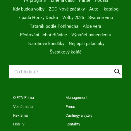
TV program
Změna času
Partie
Počasí
Kdy budou volby
ZOO Nové začátky
Auto – katalog
7 pádů Honzy Dědka
Volby 2025
Svařené víno
Tatarák podle Pohlreicha
Aloe vera
Pěstování lichořeřišnice
Výpočet ascendentu
Tvarohové knedlíky
Nejlepší palačinky
Švestkový koláč
O FTV Prima
Management
Volná místa
Press
Reklama
Castingy a výzvy
HbbTV
Kontakty