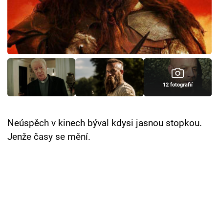
Cool Esport
Pořady
TV Program
Sledujte prima+
12 fotografií
Přihlášení
Neúspěch v kinech býval kdysi jasnou stopkou.
Jenže časy se mění.
Sledujte nás