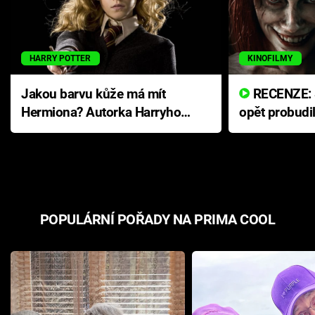
HARRY POTTER
KINOFILMY
Jakou barvu kůže má mít
RECENZE: Smrtelné zlo se
Hermiona? Autorka Harryho
opět probudi
Pottera přišla s ráznou
přichází s n
odpovědí
hororovou n
POPULÁRNÍ POŘADY NA PRIMA COOL