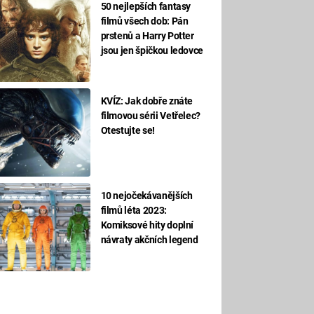
50 nejlepších fantasy
filmů všech dob: Pán
prstenů a Harry Potter
jsou jen špičkou ledovce
KVÍZ: Jak dobře znáte
filmovou sérii Vetřelec?
Otestujte se!
10 nejočekávanějších
filmů léta 2023:
Komiksové hity doplní
návraty akčních legend