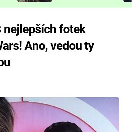
představit
 nejlepších fotek
Wars! Ano, vedou ty
ou