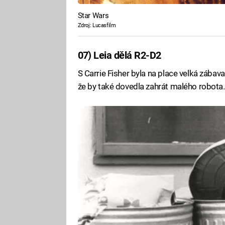
Star Wars
Zdroj: Lucasfilm
07) Leia dělá R2-D2
S Carrie Fisher byla na place velká zábava 
že by také dovedla zahrát malého robota