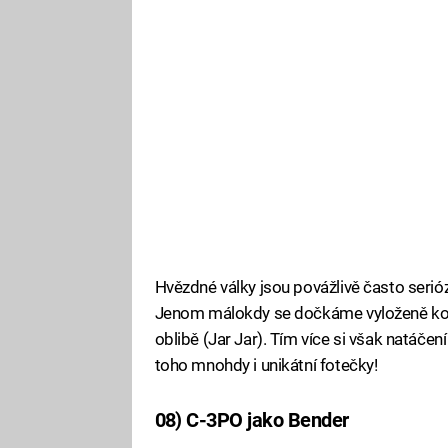
Hvězdné války jsou povážlivě často seriózn
Jenom málokdy se dočkáme vyloženě ko
oblibě (Jar Jar). Tím více si však natáčení 
toho mnohdy i unikátní fotečky!
08) C-3PO jako Bender
Fa