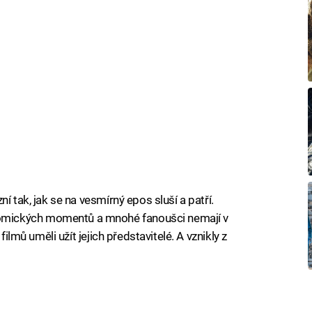
í tak, jak se na vesmírný epos sluší a patří.
mických momentů a mnohé fanoušci nemají v
filmů uměli užít jejich představitelé. A vznikly z
iled to fetch