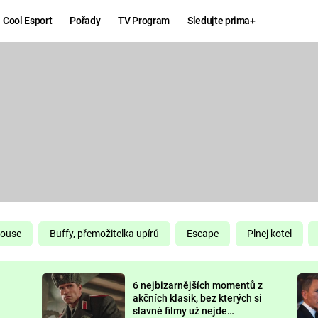
Cool Esport
Pořady
TV Program
Sledujte prima+
Hry
Zábava
MAFIA
ZÁBAVN
GALERI
GTA 6
NEJLEP
KINGDOM
KOMEDI
COME:
DELIVERANCE
CHUCK
House
Buffy, přemožitelka upírů
Escape
Plnej kotel
NORRIS
ESPORT
6 nejbizarnějších momentů z
DEADP
akčních klasik, bez kterých si
slavné filmy už nejde