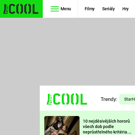
Menu
Filmy
Seriály
Hry
Seriály
Filmy
SIMPSONOVI
STAR WARS
HVĚZDNÁ
AVENGERS
BRÁNA
RYCHLE A
TEORIE
ZBĚSILE 10
Trendy:
VELKÉHO
Star
PREDÁTOR
TŘESKU
10 nejděsivějších hororů
FUTURAMA
všech dob podle
neprůstřelného kritéria.