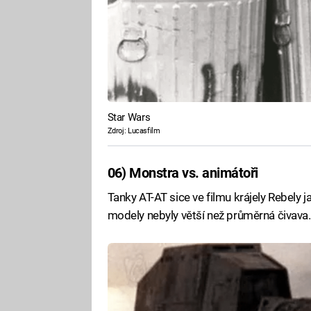
Star Wars
Zdroj: Lucasfilm
06) Monstra vs. animátoři
Tanky AT-AT sice ve filmu krájely Rebely j
modely nebyly větší než průměrná čivava.