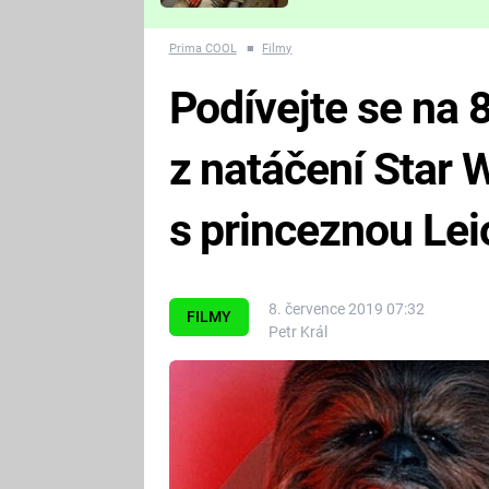
Které děsivé pecky vám
nejvíc zvednou tep?
Prima COOL
■
Filmy
Podívejte se na 8
z natáčení Star 
s princeznou Lei
8. července 2019 07:32
FILMY
Petr Král