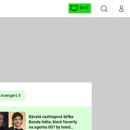
ŽIVĚ
Vyhledávání
Můj p
Prima+
É
CNN Prima NEWS
E
Prima FRESH
ŠÍ
Prima LIVING
E
Prima Ženy
Avengers 5
Prima LAJK
Bývalá castingová šéfka
OOL
Bonda řekla, které favority
Sledujte nás
na agenta 007 by hned