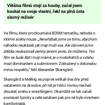
Většina filmů stojí za houby, začal jsem
koukat na svoje vlastní, řekl na plná ústa
slavný režisér
Ve filmu, který prozkoumává BDSM tematiku, nebude o
intimní scény nouze.
„Nevyhýbali jsme se tomu, abychom
náhodou neukázali, jak mají muži sex. Ale zároveň jsme
zblízka neukazovali penisy jenom proto, že můžeme. Ten
film se bude líbit i mojí mámě, je o motorkářích a vztahu
mezi dominantem a submisivem. Zobrazený s dokonalou
mírou respektu,“
řekl Alexander Skarsgård.
Skarsgård a Melling se poprvé setkali dva dny před
natáčením na zkoušce, při níž je tvůrci rovnou nechali
zkoušet scénu s wrestlingem. Okamžitě se tak začali
poznávat fyzicky a celé natáčení pak pro ně bylo mnohem
komfortnější.