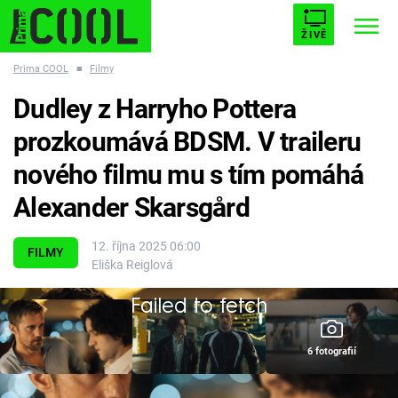
ŽIVĚ
Prima COOL
■
Filmy
STARHOUSE
BUFFY, PŘEMOŽITELKA UPÍRŮ
Trendy:
Dudley z Harryho Pottera
ESCAPE
PLNEJ KOTEL
AVENGERS 5
prozkoumává BDSM. V traileru
nového filmu mu s tím pomáhá
Alexander Skarsgård
Témata
12. října 2025 06:00
FILMY
Eliška Reiglová
Filmy
Failed to fetch
Seriály
6 fotografií
Hry