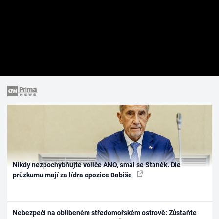
Nikdy nezpochybňujte voliče ANO, smál se Staněk. Dle
průzkumu mají za lídra opozice Babiše
Nebezpečí na oblíbeném středomořském ostrově: Zůstaňte