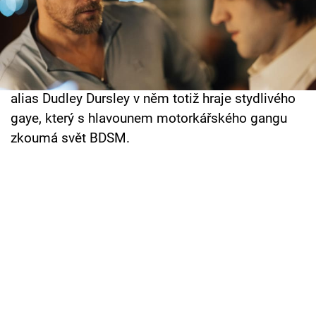
Cool Esport
Pakliže J. K. Rowling měla problém s tím, že se
představitel Nevilla Longbottoma objevil v
Pořady
reklamě na spodní prádlo, z nového filmu Pillion
jí pravděpodobně klepne pepka. Harry Melling
TV Program
alias Dudley Dursley v něm totiž hraje stydlivého
Sledujte prima+
gaye, který s hlavounem motorkářského gangu
zkoumá svět BDSM.
Přihlášení
Sledujte nás