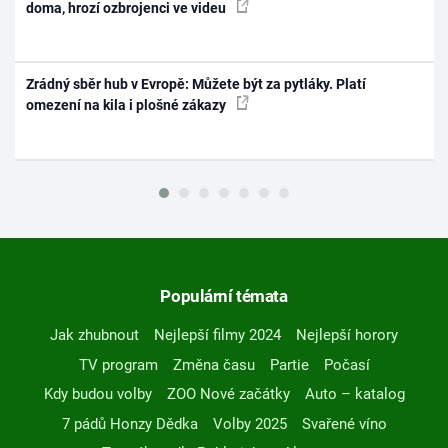
doma, hrozí ozbrojenci ve videu
Zrádný sběr hub v Evropě: Můžete být za pytláky. Platí
omezení na kila i plošné zákazy
Populární témata
Jak zhubnout
Nejlepší filmy 2024
Nejlepší horory
TV program
Změna času
Partie
Počasí
Kdy budou volby
ZOO Nové začátky
Auto – katalog
7 pádů Honzy Dědka
Volby 2025
Svařené víno