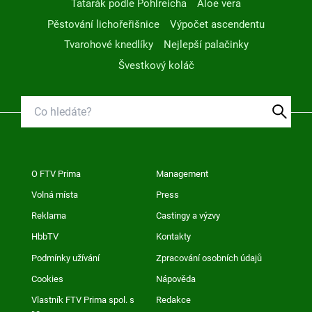
Tatarák podle Pohlreicha
Aloe vera
Pěstování lichořeřišnice
Výpočet ascendentu
Tvarohové knedlíky
Nejlepší palačinky
Švestkový koláč
O FTV Prima
Management
Volná místa
Press
Reklama
Castingy a výzvy
HbbTV
Kontakty
Podmínky užívání
Zpracování osobních údajů
Cookies
Nápověda
Vlastník FTV Prima spol. s
Redakce