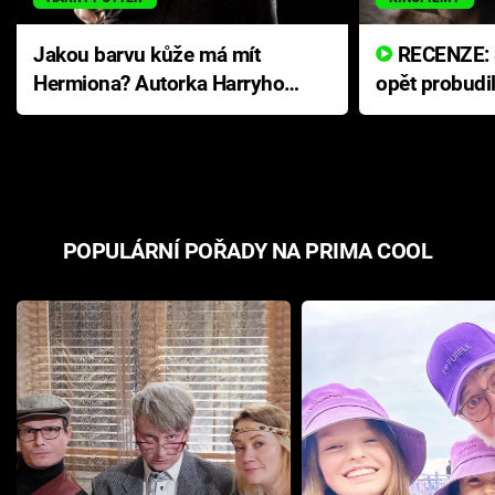
Jakou barvu kůže má mít
RECENZE: Smrtelné zlo se
Hermiona? Autorka Harryho
opět probudi
Pottera přišla s ráznou
přichází s n
odpovědí
hororovou n
POPULÁRNÍ POŘADY NA PRIMA COOL