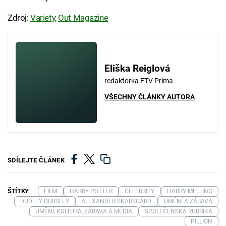
Zdroj:
Variety
,
Out Magazine
Eliška Reiglová
redaktorka FTV Prima
VŠECHNY ČLÁNKY AUTORA
SDÍLEJTE ČLÁNEK
ŠTÍTKY
FILM
HARRY POTTER
CELEBRITY
HARRY MELLING
DUDLEY DURSLEY
ALEXANDER SKARSGÅRD
UMĚNÍ A ZÁBAVA
UMĚNÍ, KULTURA, ZÁBAVA A MÉDIA
SPOLEČENSKÁ RUBRIKA
PILLION