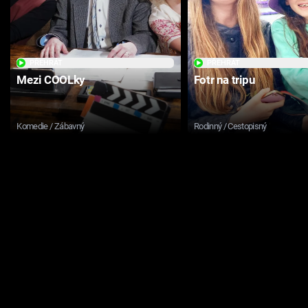
PŘEHRÁT
PŘEHRÁT
Mezi COOLky
Fotr na tripu
Komedie / Zábavný
Rodinný / Cestopisný