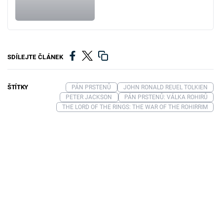
SDÍLEJTE ČLÁNEK
ŠTÍTKY
PÁN PRSTENŮ
JOHN RONALD REUEL TOLKIEN
PETER JACKSON
PÁN PRSTENŮ: VÁLKA ROHIRŮ
THE LORD OF THE RINGS: THE WAR OF THE ROHIRRIM