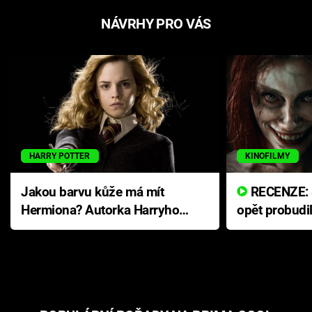
NÁVRHY PRO VÁS
HARRY POTTER
KINOFILMY
Jakou barvu kůže má mít
RECENZE: Smrtelné zlo se
Hermiona? Autorka Harryho
opět probudi
Pottera přišla s ráznou
přichází s n
odpovědí
hororovou n