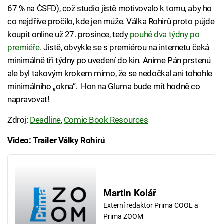
67 % na ČSFD), což studio jistě motivovalo k tomu, aby ho
co nejdříve pročilo, kde jen může. Válka Rohirů proto půjde
koupit online už 27. prosince, tedy
pouhé dva týdny po
premiéře
. Jistě, obvykle se s premiérou na internetu čeká
minimálně tři týdny po uvedení do kin. Anime Pán prstenů
ale byl takovým krokem mimo, že se nedočkal ani tohohle
minimálního „okna“. Hon na Gluma bude mít hodně co
napravovat!
Zdroj:
Deadline
,
Comic Book Resources
Video: Trailer Války Rohirů
Failed to fetch
Martin Kolář
Externí redaktor Prima COOL a
Prima ZOOM