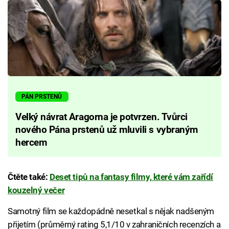
PÁN PRSTENŮ
Velký návrat Aragorna je potvrzen. Tvůrci
nového Pána prstenů už mluvili s vybraným
hercem
Čtěte také:
Deset tipů na fantasy filmy, které vám zařídí
kouzelný večer
Samotný film se každopádně nesetkal s nějak nadšeným
přijetím (průměrný rating 5,1/10 v zahraničních recenzích a