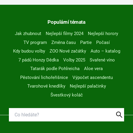
Populární témata
Jak zhubnout
Nejlepší filmy 2024
Nejlepší horory
TV program
Změna času
Partie
Počasí
Kdy budou volby
ZOO Nové začátky
Auto – katalog
7 pádů Honzy Dědka
Volby 2025
Svařené víno
Tatarák podle Pohlreicha
Aloe vera
Pěstování lichořeřišnice
Výpočet ascendentu
Tvarohové knedlíky
Nejlepší palačinky
Švestkový koláč