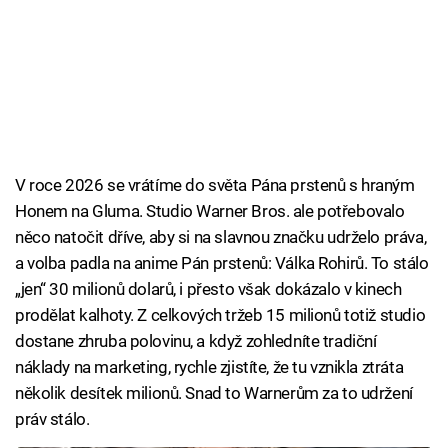
V roce 2026 se vrátíme do světa Pána prstenů s hraným
Honem na Gluma. Studio Warner Bros. ale potřebovalo
něco natočit dříve, aby si na slavnou značku udrželo práva,
a volba padla na anime Pán prstenů: Válka Rohirů. To stálo
„jen“ 30 milionů dolarů, i přesto však dokázalo v kinech
prodělat kalhoty. Z celkových tržeb 15 milionů totiž studio
dostane zhruba polovinu, a když zohledníte tradiční
náklady na marketing, rychle zjistíte, že tu vznikla ztráta
několik desítek milionů. Snad to Warnerům za to udržení
práv stálo.