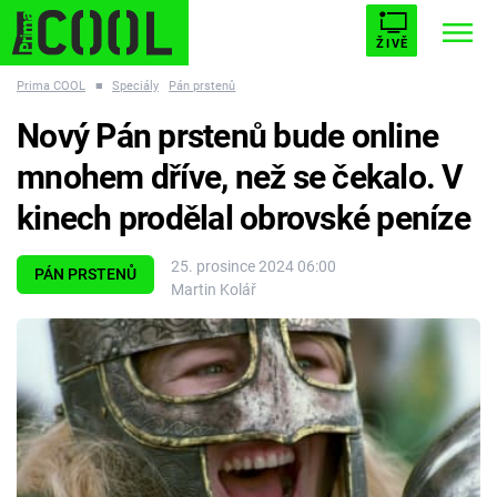
ŽIVĚ
Prima COOL
■
Speciály
Pán prstenů
STARHOUSE
BUFFY, PŘEMOŽITELKA UPÍRŮ
Trendy:
Nový Pán prstenů bude online
ESCAPE
PLNEJ KOTEL
AVENGERS 5
mnohem dříve, než se čekalo. V
kinech prodělal obrovské peníze
25. prosince 2024 06:00
PÁN PRSTENŮ
Martin Kolář
Témata
Přihlášení
Sledujte nás