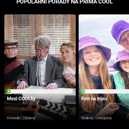
POPULÁRNÍ POŘADY NA PRIMA COOL
PŘEHRÁT
PŘEHRÁT
Mezi COOLky
Fotr na tripu
Komedie / Zábavný
Rodinný / Cestopisný