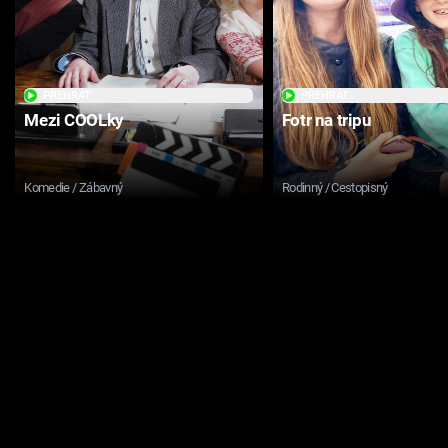
PŘEHRÁT
PŘEHRÁT
Mezi COOLky
Fotr na tripu
Komedie / Zábavný
Rodinný / Cestopisný