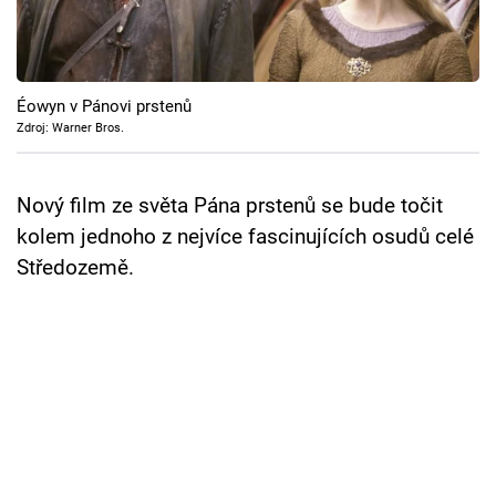
Cool Esport
Pořady
Éowyn v Pánovi prstenů
TV Program
Zdroj: Warner Bros.
Sledujte prima+
Nový film ze světa Pána prstenů se bude točit
kolem jednoho z nejvíce fascinujících osudů celé
Přihlášení
Středozemě.
Sledujte nás