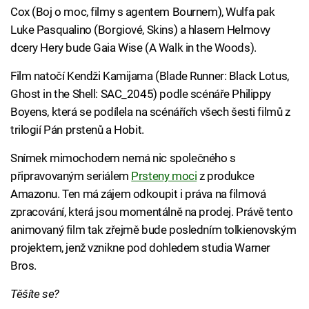
Cox (Boj o moc, filmy s agentem Bournem), Wulfa pak
Luke Pasqualino (Borgiové, Skins) a hlasem Helmovy
dcery Hery bude Gaia Wise (A Walk in the Woods).
Film natočí Kendži Kamijama (Blade Runner: Black Lotus,
Ghost in the Shell: SAC_2045) podle scénáře Philippy
Boyens, která se podílela na scénářích všech šesti filmů z
trilogií Pán prstenů a Hobit.
Snímek mimochodem nemá nic společného s
připravovaným seriálem
Prsteny moci
z produkce
Amazonu. Ten má zájem odkoupit i práva na filmová
zpracování, která jsou momentálně na prodej. Právě tento
animovaný film tak zřejmě bude posledním tolkienovským
projektem, jenž vznikne pod dohledem studia Warner
Bros.
Těšíte se?