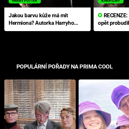
HARRY POTTER
KINOFILMY
Jakou barvu kůže má mít
RECENZE: Smrtelné zlo se
Hermiona? Autorka Harryho
opět probudi
Pottera přišla s ráznou
přichází s n
odpovědí
hororovou n
POPULÁRNÍ POŘADY NA PRIMA COOL