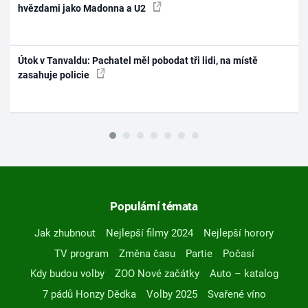
hvězdami jako Madonna a U2
Útok v Tanvaldu: Pachatel měl pobodat tři lidi, na místě
zasahuje policie
Populární témata
Jak zhubnout
Nejlepší filmy 2024
Nejlepší horory
TV program
Změna času
Partie
Počasí
Kdy budou volby
ZOO Nové začátky
Auto – katalog
7 pádů Honzy Dědka
Volby 2025
Svařené víno