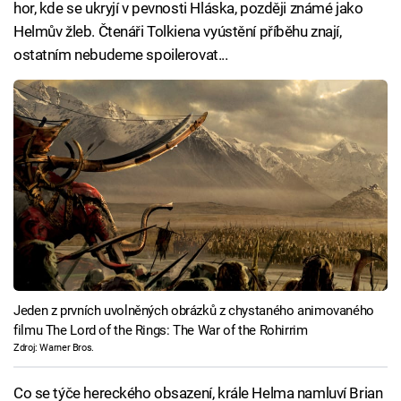
hor, kde se ukryjí v pevnosti Hláska, později známé jako
Helmův žleb. Čtenáři Tolkiena vyústění příběhu znají,
ostatním nebudeme spoilerovat...
Jeden z prvních uvolněných obrázků z chystaného animovaného
filmu The Lord of the Rings: The War of the Rohirrim
Zdroj: Warner Bros.
Co se týče hereckého obsazení, krále Helma namluví Brian