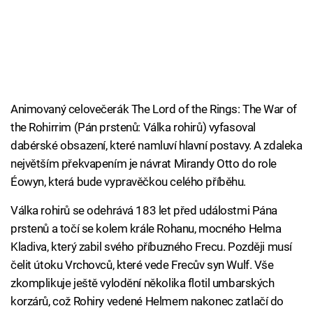
Animovaný celovečerák The Lord of the Rings: The War of
the Rohirrim (Pán prstenů: Válka rohirů) vyfasoval
dabérské obsazení, které namluví hlavní postavy. A zdaleka
největším překvapením je návrat Mirandy Otto do role
Éowyn, která bude vypravěčkou celého příběhu.
Válka rohirů se odehrává 183 let před událostmi Pána
prstenů a točí se kolem krále Rohanu, mocného Helma
Kladiva, který zabil svého příbuzného Frecu. Později musí
čelit útoku Vrchovců, které vede Frecův syn Wulf. Vše
zkomplikuje ještě vylodění několika flotil umbarských
korzárů, což Rohiry vedené Helmem nakonec zatlačí do