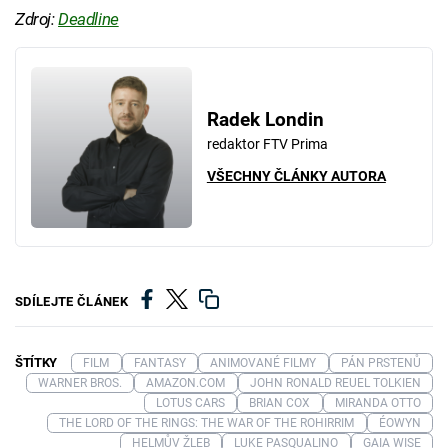
Zdroj:
Deadline
Radek Londin
redaktor FTV Prima
VŠECHNY ČLÁNKY AUTORA
SDÍLEJTE ČLÁNEK
ŠTÍTKY
FILM
FANTASY
ANIMOVANÉ FILMY
PÁN PRSTENŮ
WARNER BROS.
AMAZON.COM
JOHN RONALD REUEL TOLKIEN
LOTUS CARS
BRIAN COX
MIRANDA OTTO
THE LORD OF THE RINGS: THE WAR OF THE ROHIRRIM
ÉOWYN
HELMŮV ŽLEB
LUKE PASQUALINO
GAIA WISE