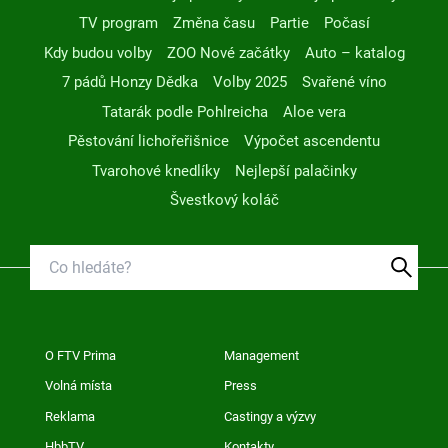
TV program
Změna času
Partie
Počasí
Kdy budou volby
ZOO Nové začátky
Auto – katalog
7 pádů Honzy Dědka
Volby 2025
Svařené víno
Tatarák podle Pohlreicha
Aloe vera
Pěstování lichořeřišnice
Výpočet ascendentu
Tvarohové knedlíky
Nejlepší palačinky
Švestkový koláč
O FTV Prima
Management
Volná místa
Press
Reklama
Castingy a výzvy
HbbTV
Kontakty