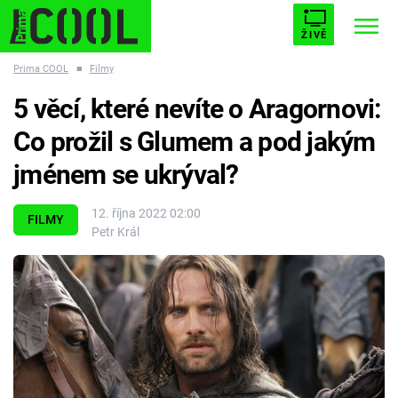
ŽIVĚ
Prima COOL
■
Filmy
STARHOUSE
BUFFY, PŘEMOŽITELKA UPÍRŮ
Trendy:
5 věcí, které nevíte o Aragornovi:
ESCAPE
PLNEJ KOTEL
AVENGERS 5
Co prožil s Glumem a pod jakým
jménem se ukrýval?
12. října 2022 02:00
FILMY
Petr Král
Témata
Filmy
Seriály
Hry