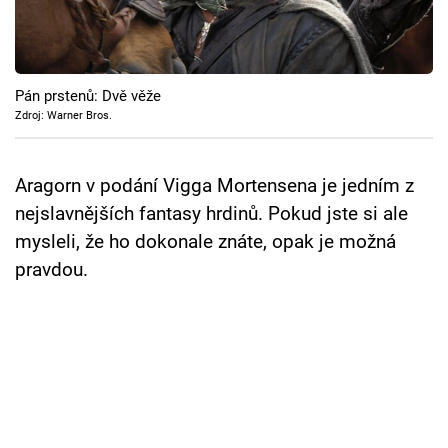
Cool Esport
Pořady
Pán prstenů: Dvě věže
TV Program
Zdroj: Warner Bros.
Sledujte prima+
Aragorn v podání Vigga Mortensena je jedním z
nejslavnějších fantasy hrdinů. Pokud jste si ale
Přihlášení
mysleli, že ho dokonale znáte, opak je možná
pravdou.
Sledujte nás