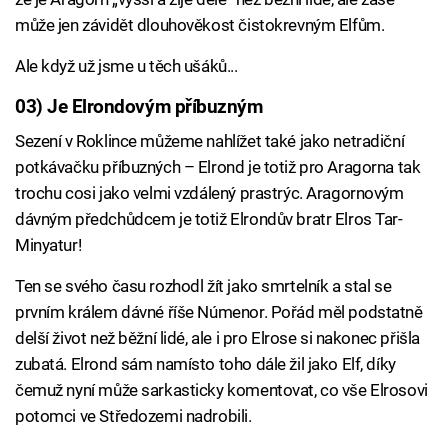
může jen závidět dlouhověkost čistokrevným Elfům.
Ale když už jsme u těch ušáků...
03) Je Elrondovým příbuzným
Sezení v Roklince můžeme nahlížet také jako netradiční
potkávačku příbuzných – Elrond je totiž pro Aragorna tak
trochu cosi jako velmi vzdálený prastrýc. Aragornovým
dávným předchůdcem je totiž Elrondův bratr Elros Tar-
Minyatur!
Ten se svého času rozhodl žít jako smrtelník a stal se
prvním králem dávné říše Númenor. Pořád měl podstatně
delší život než běžní lidé, ale i pro Elrose si nakonec přišla
zubatá. Elrond sám namísto toho dále žil jako Elf, díky
čemuž nyní může sarkasticky komentovat, co vše Elrosovi
potomci ve Středozemi nadrobili.