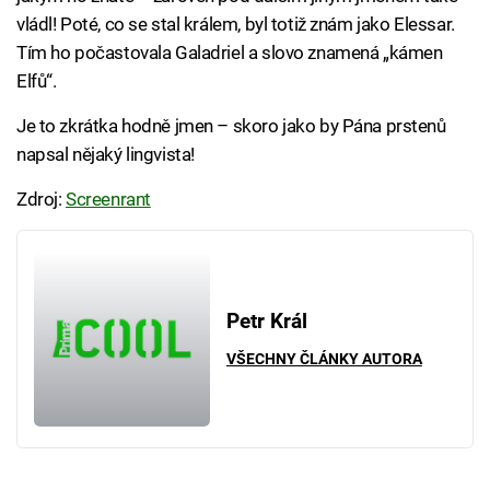
vládl! Poté, co se stal králem, byl totiž znám jako Elessar.
Tím ho počastovala Galadriel a slovo znamená „kámen
Elfů“.
Je to zkrátka hodně jmen – skoro jako by Pána prstenů
napsal nějaký lingvista!
Zdroj:
Screenrant
Petr Král
VŠECHNY ČLÁNKY AUTORA