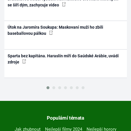
se šíří dým, zachycuje video
Útok na Jaromíra Soukupa: Maskovaní muži ho zbili
baseballovou pálkou
Sparta bez kapitána. Haraslín míří do Saúdské Arábie, uvádí
zdroje
Populární témata
Jak zhubnout
Nejlepší filmy 2024
Nejlepší horory