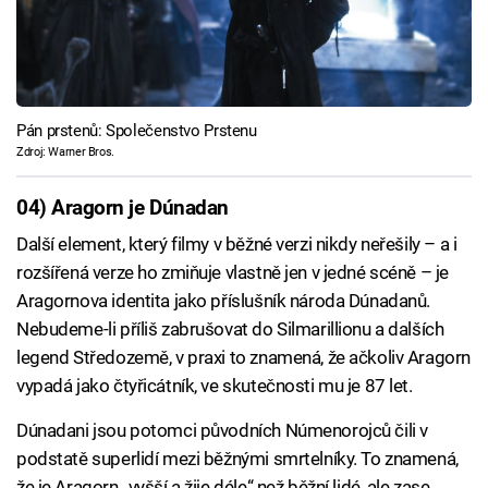
Pán prstenů: Společenstvo Prstenu
Zdroj: Warner Bros.
04) Aragorn je Dúnadan
Další element, který filmy v běžné verzi nikdy neřešily – a i
rozšířená verze ho zmiňuje vlastně jen v jedné scéně – je
Aragornova identita jako příslušník národa Dúnadanů.
Nebudeme-li příliš zabrušovat do Silmarillionu a dalších
legend Středozemě, v praxi to znamená, že ačkoliv Aragorn
vypadá jako čtyřicátník, ve skutečnosti mu je 87 let.
Dúnadani jsou potomci původních Númenorojců čili v
podstatě superlidí mezi běžnými smrtelníky. To znamená,
že je Aragorn „vyšší a žije déle“ než běžní lidé, ale zase