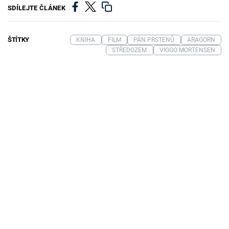
SDÍLEJTE ČLÁNEK
ŠTÍTKY
KNIHA
FILM
PÁN PRSTENŮ
ARAGORN
STŘEDOZEM
VIGGO MORTENSEN