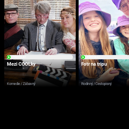
PŘEHRÁT
PŘEHRÁT
Mezi COOLky
Fotr na tripu
Komedie / Zábavný
Rodinný / Cestopisný