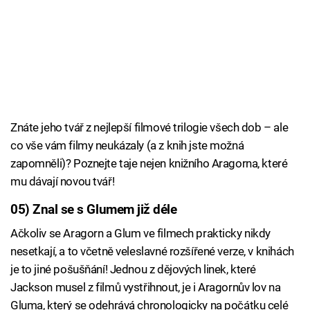
Znáte jeho tvář z nejlepší filmové trilogie všech dob – ale
co vše vám filmy neukázaly (a z knih jste možná
zapomněli)? Poznejte taje nejen knižního Aragorna, které
mu dávají novou tvář!
05) Znal se s Glumem již déle
Ačkoliv se Aragorn a Glum ve filmech prakticky nikdy
nesetkají, a to včetně veleslavné rozšířené verze, v knihách
je to jiné pošušňání! Jednou z dějových linek, které
Jackson musel z filmů vystřihnout, je i Aragornův lov na
Gluma, který se odehrává chronologicky na počátku celé