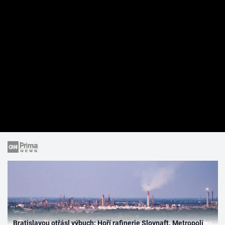
Bratislavou otřásl výbuch: Hoří rafinerie Slovnaft. Metropolí