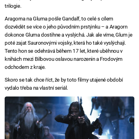
trilogie.
Aragorna na Gluma pošle Gandalf, to celé s cílem
dozvědět se více o jeho původním prstýnku – a Aragorn
dokonce Gluma dostihne a vyslýchá. Jak ale víme, Glum je
poté zajat Sauronovými vojsky, která ho také vyslýchají.
Tento hon se odehrává během 17 let, které uběhnou v
knihách mezi Bilbovou oslavou narozenin a Frodovým
odchodem z kraje.
Skoro se tak chce říct, že by toto filmy utajené období
vydalo třeba na vlastní seriál.