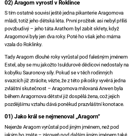
02) Aragorn vyrostl v Roklince
S tím ostatně souvisí ještě jedna pikanterie Aragornova
mládí, totiž jeho dětská léta. První prožitek asi nebyl příliš
povzbudivý – jeho táta Arathorn byl zabit skřety, když
Aragornovi byly jen dva roky. Poté ho však jeho máma
vzala do Roklinky.
Tady Aragorn dlouhé roky vyrůstal pod falešným jménem
Estel, aby se mu jakožto Isuldurově dědicovi nedostaly na
kobylku Sauronovy síly. Pokud se v těch rodinných
svazcích již ztrácíte, vězte, že z této pikošky vyvěrá jedna
zvláštní skutečnost – Aragornova milovaná Arwen byla
během Aragornova dětství již dospělá žena, což jejich
pozdějšímu vztahu dává poněkud prazvláštní konotace.
01) Jako král se nejmenoval „Aragorn“
Nejenže Aragorn vyrůstal pod jiným jménem, než pod
jakým ho znáte – zároveň pod dalším jiným jménem také