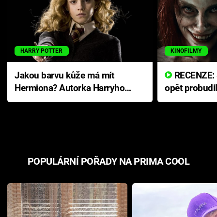
HARRY POTTER
KINOFILMY
Jakou barvu kůže má mít
RECENZE: Smrtelné zlo se
Hermiona? Autorka Harryho
opět probudi
Pottera přišla s ráznou
přichází s n
odpovědí
hororovou n
POPULÁRNÍ POŘADY NA PRIMA COOL