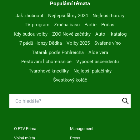
Populární témata
Jak zhubnout
Nejlepší filmy 2024
Nejlepší horory
TV program
Změna času
Partie
Počasí
Kdy budou volby
ZOO Nové začátky
Auto – katalog
7 pádů Honzy Dědka
Volby 2025
Svařené víno
Tatarák podle Pohlreicha
Aloe vera
Pěstování lichořeřišnice
Výpočet ascendentu
Tvarohové knedlíky
Nejlepší palačinky
Švestkový koláč
O FTV Prima
Management
Volná místa
Press