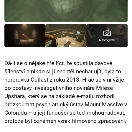
Cool Esport
Pořady
TV Program
6 fotografií
Sledujte prima+
Dá-li se o nějaké hře říct, že spustila davové
Přihlášení
šílenství a nikdo si ji nechtěl nechat ujít, byla to
hororovka Outlast z roku 2013. Hráč se v ní vžije
do postavy investigativního novináře Milese
Sledujte nás
Upshara, který se na základě e-mailu rozhodl
prozkoumat psychiatrický ústav Mount Massive v
Coloradu – a její fanoušci se teď mohou radovat,
protože byl oznámen vznik filmového zpracování.