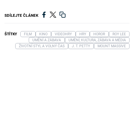
SDÍLEJTE ČLÁNEK
ŠTÍTKY
FILM
KINO
VIDEOHRY
HRY
HOROR
ROY LEE
UMĚNÍ A ZÁBAVA
UMĚNÍ, KULTURA, ZÁBAVA A MÉDIA
ŽIVOTNÍ STYL A VOLNÝ ČAS
J. T. PETTY
MOUNT MASSIVE