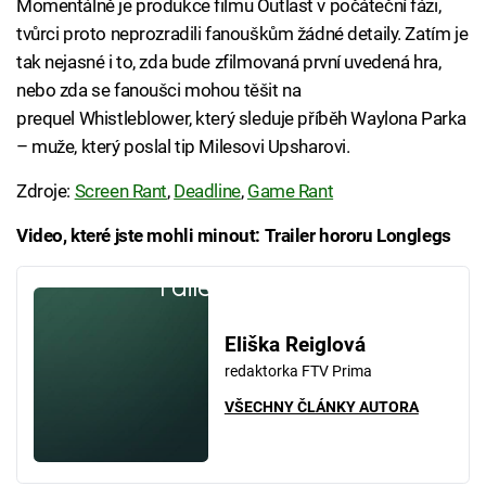
Momentálně je produkce filmu Outlast v počáteční fázi,
tvůrci proto neprozradili fanouškům žádné detaily. Zatím je
tak nejasné i to, zda bude zfilmovaná první uvedená hra,
nebo zda se fanoušci mohou těšit na
prequel Whistleblower, který sleduje příběh Waylona Parka
– muže, který poslal tip Milesovi Upsharovi.
Zdroje:
Screen Rant
,
Deadline
,
Game Rant
Video, které jste mohli minout: Trailer hororu Longlegs
Failed to fetch
Eliška Reiglová
redaktorka FTV Prima
VŠECHNY ČLÁNKY AUTORA