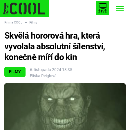
ŽIVĚ
Prima COOL
■
Filmy
STARHOUSE
BUFFY, PŘEMOŽITELKA UPÍRŮ
Trendy:
Skvělá hororová hra, která
ESCAPE
PLNEJ KOTEL
AVENGERS 5
vyvolala absolutní šílenství,
konečně míří do kin
6. listopadu 2024 13:35
FILMY
Eliška Reiglová
Témata
Filmy
Seriály
Hry