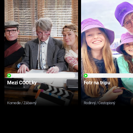
PŘEHRÁT
PŘEHRÁT
Mezi COOLky
Fotr na tripu
Komedie / Zábavný
Rodinný / Cestopisný