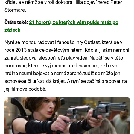
křídel, a v němž se v roli doktora Hilla objeví herec Peter
Stormare.
Čtěte také:
21 hororů, ze kterých vám půjde mráz po
zádech
Nyní se mohou radovat i fanoušci hry Outlast, která se v
roce 2013 stala celosvětovým hitem. Kdo si ji sám nemohl
zahrát, sledoval alespoň let's play videa. Napětí se v této
hororovce, která je výjimečná především tím, že hlavní
hrdina neumí bojovat a nemá zbraně, tudíž se může jen
schovávat či utíkat, dá krájet. A nyní se začíná pracovat na
její filmové podobě.