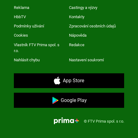
Reklama
Castingy a výzvy
HbbTV
Kontakty
Podmínky užívání
Zpracování osobních údajů
Cookies
Nápověda
Vlastník FTV Prima spol. s
Redakce
r.o.
Nahlásit chybu
Nastavení soukromí
App Store
Google Play
© FTV Prima spol. s r.o.