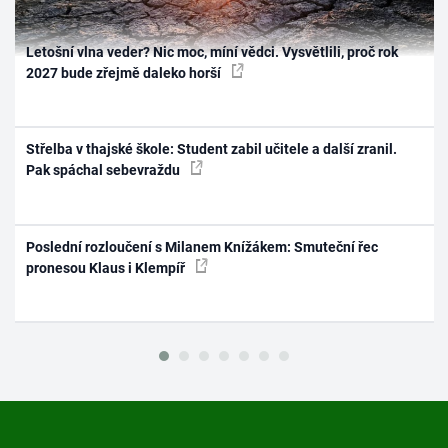
Letošní vlna veder? Nic moc, míní vědci. Vysvětlili, proč rok
2027 bude zřejmě daleko horší
Střelba v thajské škole: Student zabil učitele a další zranil.
Pak spáchal sebevraždu
Poslední rozloučení s Milanem Knížákem: Smuteční řec
pronesou Klaus i Klempíř