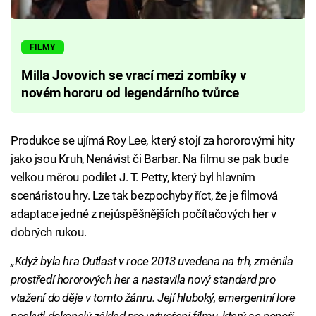
FILMY
Milla Jovovich se vrací mezi zombíky v
novém hororu od legendárního tvůrce
Produkce se ujímá Roy Lee, který stojí za hororovými hity
jako jsou Kruh, Nenávist či Barbar. Na filmu se pak bude
velkou měrou podílet J. T. Petty, který byl hlavním
scenáristou hry. Lze tak bezpochyby říct, že je filmová
adaptace jedné z nejúspěšnějších počítačových her v
dobrých rukou.
„Když byla hra Outlast v roce 2013 uvedena na trh, změnila
prostředí hororových her a nastavila nový standard pro
vtažení do děje v tomto žánru. Její hluboký, emergentní lore
poskytl dokonalý základ pro vytvoření filmu, který se ponoří