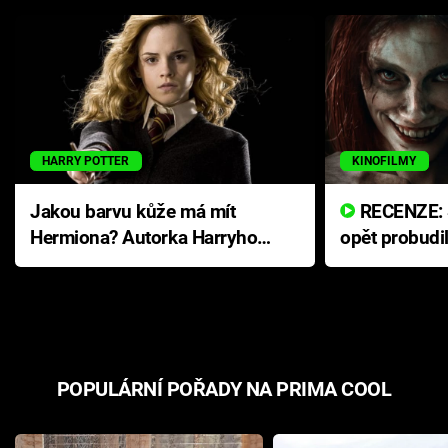
HARRY POTTER
KINOFILMY
Jakou barvu kůže má mít
RECENZE: Smrtelné zlo se
Hermiona? Autorka Harryho
opět probudi
Pottera přišla s ráznou
přichází s n
odpovědí
hororovou n
POPULÁRNÍ POŘADY NA PRIMA COOL