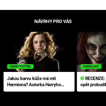
NÁVRHY PRO VÁS
HARRY POTTER
KINOFILMY
Jakou barvu kůže má mít
RECENZE: Smrtelné zlo se
Hermiona? Autorka Harryho
opět probudi
Pottera přišla s ráznou
přichází s n
odpovědí
hororovou n