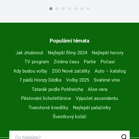
Populární témata
Jak zhubnout
Nejlepší filmy 2024
Nejlepší horory
TV program
Změna času
Partie
Počasí
Kdy budou volby
ZOO Nové začátky
Auto – katalog
7 pádů Honzy Dědka
Volby 2025
Svařené víno
Tatarák podle Pohlreicha
Aloe vera
Pěstování lichořeřišnice
Výpočet ascendentu
Tvarohové knedlíky
Nejlepší palačinky
Švestkový koláč