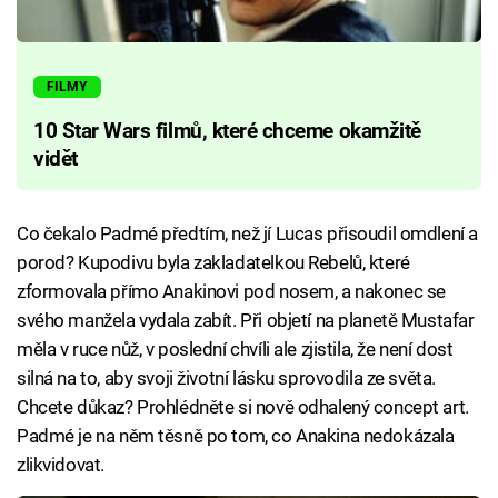
FILMY
10 Star Wars filmů, které chceme okamžitě
vidět
Co čekalo Padmé předtím, než jí Lucas přisoudil omdlení a
porod? Kupodivu byla zakladatelkou Rebelů, které
zformovala přímo Anakinovi pod nosem, a nakonec se
svého manžela vydala zabít. Při objetí na planetě Mustafar
měla v ruce nůž, v poslední chvíli ale zjistila, že není dost
silná na to, aby svoji životní lásku sprovodila ze světa.
Chcete důkaz? Prohlédněte si nově odhalený concept art.
Padmé je na něm těsně po tom, co Anakina nedokázala
zlikvidovat.