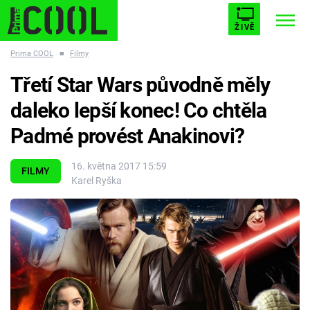
ŽIVĚ
Prima COOL
■
Filmy
STARHOUSE
BUFFY, PŘEMOŽITELKA UPÍRŮ
Trendy:
Třetí Star Wars původně měly
ESCAPE
PLNEJ KOTEL
AVENGERS 5
daleko lepší konec! Co chtěla
Padmé provést Anakinovi?
16. května 2017 15:59
FILMY
Karel Ryška
Témata
Filmy
Seriály
Hry