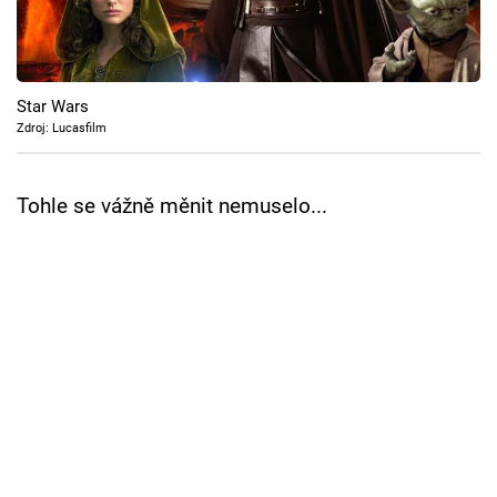
Cool Esport
Pořady
Star Wars
TV Program
Zdroj: Lucasfilm
Sledujte prima+
Tohle se vážně měnit nemuselo...
Přihlášení
Sledujte nás