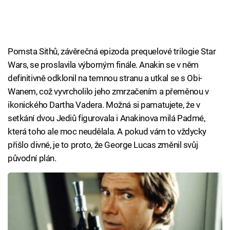
Pomsta Sithů, závěrečná epizoda prequelové trilogie Star
Wars, se proslavila výborným finále. Anakin se v něm
definitivně odklonil na temnou stranu a utkal se s Obi-
Wanem, což vyvrcholilo jeho zmrzačením a přeměnou v
ikonického Dartha Vadera. Možná si pamatujete, že v
setkání dvou Jediů figurovala i Anakinova milá Padmé,
která toho ale moc neudělala. A pokud vám to vždycky
přišlo divné, je to proto, že George Lucas změnil svůj
původní plán.