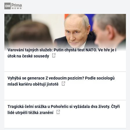
Varování tajných služeb: Putin chystá test NATO. Ve hře je i
útok na české sousedy
Vyhýbá se generace Z vedoucím pozicím? Podle sociologů
mladí kariéru obětují jistotě
Tragická čelní srážka u Pohořelic si vyžádala dva životy. Čtyři
lidé utrpěli těžká zranění