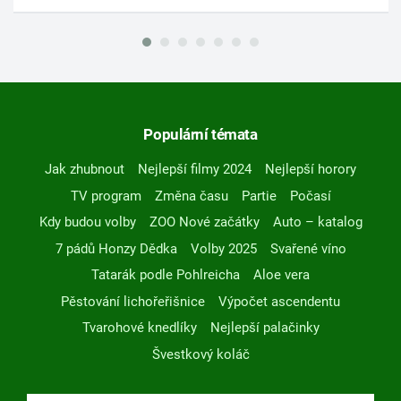
Populární témata
Jak zhubnout
Nejlepší filmy 2024
Nejlepší horory
TV program
Změna času
Partie
Počasí
Kdy budou volby
ZOO Nové začátky
Auto – katalog
7 pádů Honzy Dědka
Volby 2025
Svařené víno
Tatarák podle Pohlreicha
Aloe vera
Pěstování lichořeřišnice
Výpočet ascendentu
Tvarohové knedlíky
Nejlepší palačinky
Švestkový koláč