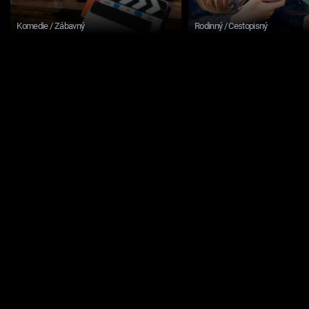
Komedie / Zábavný
Rodinný / Cestopisný