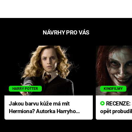
NÁVRHY PRO VÁS
HARRY POTTER
KINOFILMY
Jakou barvu kůže má mít
RECENZE: Smrtelné zlo se
Hermiona? Autorka Harryho
opět probudi
Pottera přišla s ráznou
přichází s n
odpovědí
hororovou n