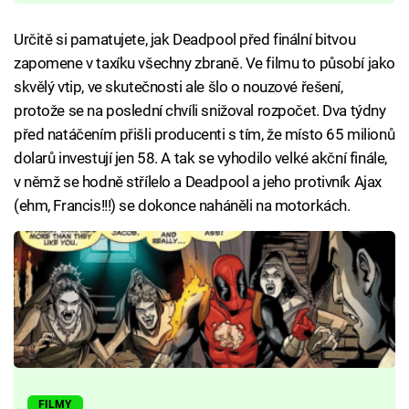
Určitě si pamatujete, jak Deadpool před finální bitvou
zapomene v taxíku všechny zbraně. Ve filmu to působí jako
skvělý vtip, ve skutečnosti ale šlo o nouzové řešení,
protože se na poslední chvíli snižoval rozpočet. Dva týdny
před natáčením přišli producenti s tím, že místo 65 milionů
dolarů investují jen 58. A tak se vyhodilo velké akční finále,
v němž se hodně střílelo a Deadpool a jeho protivník Ajax
(ehm, Francis!!!) se dokonce naháněli na motorkách.
FILMY