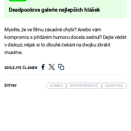
Deadpoolova galerie nejlepších hlášek
Myslíte, že ve filmu zásadně chybí? Anebo vám
kompromis s přidáním humoru docela sednul? Dejte vědět
v diskuzi, nějak si to dlouhé čekání na dvojku zkrátit
musíme.
SDÍLEJTE ČLÁNEK
ŠTÍTKY
KOMIKS
SUPERHRDINOVÉ
DEADPOOL