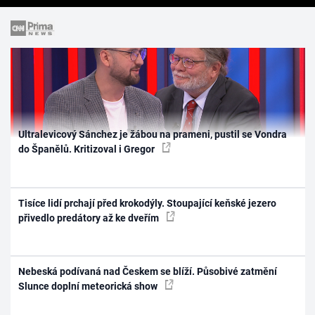
Ultralevicový Sánchez je žábou na prameni, pustil se Vondra
do Španělů. Kritizoval i Gregor
Tisíce lidí prchají před krokodýly. Stoupající keňské jezero
přivedlo predátory až ke dveřím
Nebeská podívaná nad Českem se blíží. Působivé zatmění
Slunce doplní meteorická show