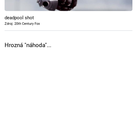
Cool Esport
deadpool shot
Pořady
Zdroj: 20th Century Fox
TV Program
Hrozná "náhoda"...
Sledujte prima+
Přihlášení
Sledujte nás