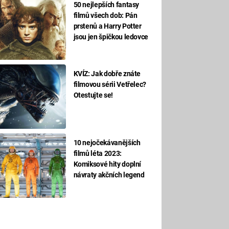
50 nejlepších fantasy
filmů všech dob: Pán
prstenů a Harry Potter
jsou jen špičkou ledovce
KVÍZ: Jak dobře znáte
filmovou sérii Vetřelec?
Otestujte se!
10 nejočekávanějších
filmů léta 2023:
Komiksové hity doplní
návraty akčních legend