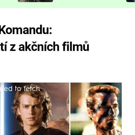
představit
 Komandu:
tí z akčních filmů
iled to fetch