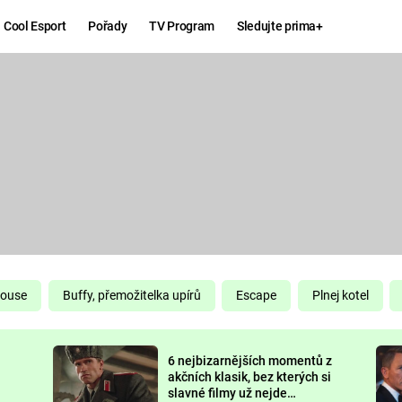
Cool Esport
Pořady
TV Program
Sledujte prima+
Hry
Zábava
MAFIA
ZÁBAVN
GALERI
GTA 6
NEJLEP
KINGDOM
KOMEDI
COME:
DELIVERANCE
CHUCK
House
Buffy, přemožitelka upírů
Escape
Plnej kotel
NORRIS
ESPORT
6 nejbizarnějších momentů z
DEADP
akčních klasik, bez kterých si
slavné filmy už nejde