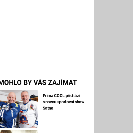
MOHLO BY VÁS ZAJÍMAT
Prima COOL přichází
s novou sportovní show
Šatna