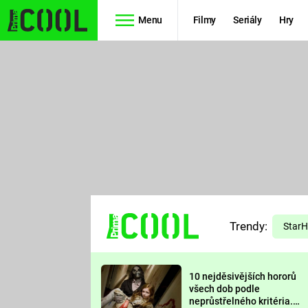
Menu
Filmy
Seriály
Hry
Seriály
Filmy
SIMPSONOVI
STAR WARS
HVĚZDNÁ
AVENGERS
BRÁNA
RYCHLE A
TEORIE
ZBĚSILE 10
Trendy:
VELKÉHO
Star
PREDÁTOR
TŘESKU
10 nejděsivějších hororů
FUTURAMA
všech dob podle
neprůstřelného kritéria.