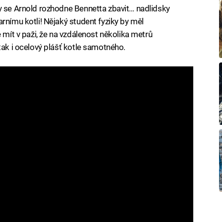
y se Arnold rozhodne Bennetta zbavit… nadlidsky
rnímu kotli! Nějaký student fyziky by měl
 mít v paži, že na vzdálenost několika metrů
tak i ocelový plášť kotle samotného.