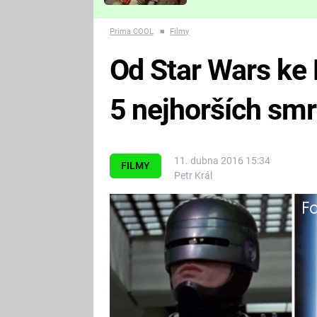
Které děsivé pecky vám
nejvíc zvednou tep?
Prima COOL
■
Filmy
Od Star Wars ke
5 nejhorších smr
11. dubna 2016 15:34
FILMY
Petr Král
Fa
I odejít se musí se ctí!