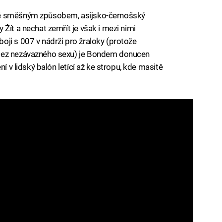
ně směšným způsobem, asijsko-černošský
Žít a nechat zemřít je však i mezi nimi
ji s 007 v nádrži pro žraloky (protože
 bez nezávazného sexu) je Bondem donucen
ní v lidský balón letící až ke stropu, kde masitě