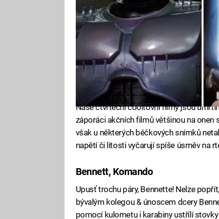
Naše čtvrteční cooltovní filmy jsou úmrtí
záporáci akčních filmů většinou na onen
však u některých béčkových snímků netale
napětí či lítosti vyčarují spíše úsměv na rt
Bennett, Komando
Upusť trochu páry, Bennette! Nelze popřít
bývalým kolegou & únoscem dcery Benne
pomocí kulometu i karabiny ustřílí stovky 