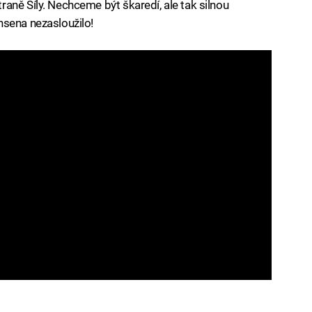
aně Síly. Nechceme být škaredí, ale tak silnou
nsena nezasloužilo!