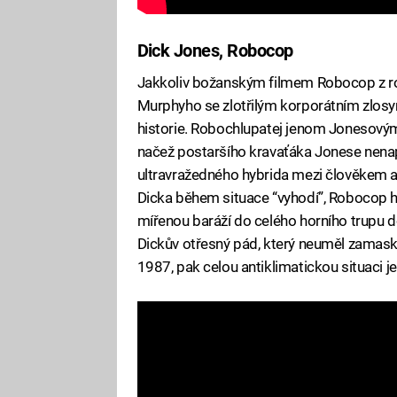
Dick Jones, Robocop
Jakkoliv božanským filmem Robocop z ro
Murphyho se zlotřilým korporátním zlosyn
historie. Robochlupatej jenom Jonesový
načež postaršího kravaťáka Jonese nenapa
ultravražedného hybrida mezi člověkem a 
Dicka během situace “vyhodí”, Robocop 
mířenou baráží do celého horního trupu d
Dickův otřesný pád, který neuměl zamasko
1987, pak celou antiklimatickou situaci 