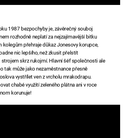
ku 1987 bezpochyby je, závěrečný souboj
em rozhodně neplatí za nejzajímavější bitku
m kolegům přehraje důkaz Jonesovy korupce,
dne nic lepšího, než zkusit přelstít
strojem skrz rukojmí. Hlavní šéf společnosti ale
ho tak může jako nezaměstnance přesně
oslova vystřílet ven z vrcholu mrakodrapu.
vat chabé využití zeleného plátna ani v roce
jenom korunuje!