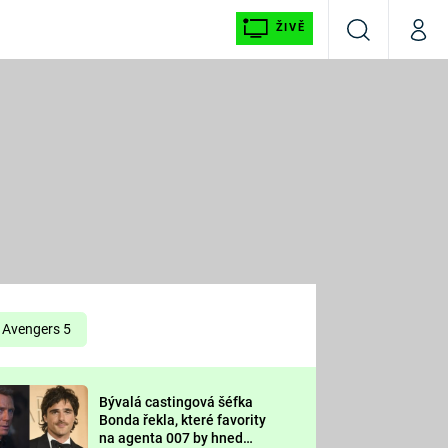
ŽIVĚ
Vyhledávání
Můj p
Prima+
É
CNN Prima NEWS
E
Prima FRESH
ŠÍ
Prima LIVING
E
Prima Ženy
Avengers 5
Prima LAJK
Bývalá castingová šéfka
OOL
Bonda řekla, které favority
Sledujte nás
na agenta 007 by hned