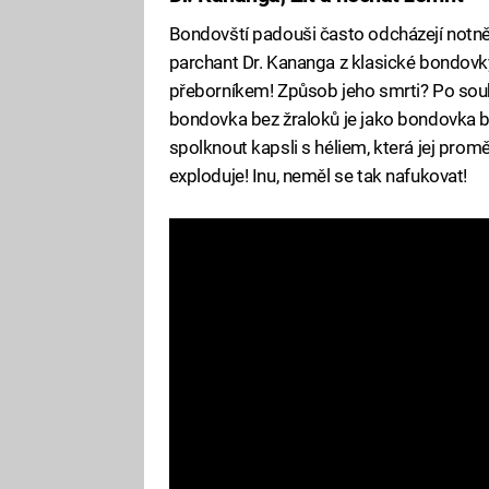
Bondovští padouši často odcházejí not
parchant Dr. Kananga z klasické bondovky 
přeborníkem! Způsob jeho smrti? Po soubo
bondovka bez žraloků je jako bondovka
spolknout kapsli s héliem, která jej promě
exploduje! Inu, neměl se tak nafukovat!