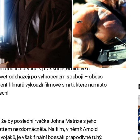
mi občas narvané k prasknutí! Hrdinové či
 svět odcházejí po vyhroceném souboji – občas
nt filmařů vykouzlí filmové smrti, které namísto
ech!
, že by poslední rvačka Johna Matrixe s jeho
ttem nezdomácněla. Na film, v němž Arnold
vojáků, je však finální bossák prapodivně tuhý.