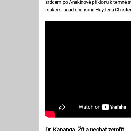
srdcem po Anakinově příklonu k temné str
reakci si snad charisma Haydena Christe
Dr. Kananga, Žít a nechat zemřít