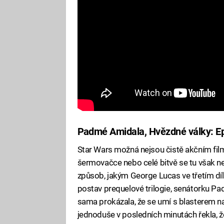
Padmé Amidala, Hvězdné války: Ep
Star Wars možná nejsou čistě akčním filme
šermovačce nebo celé bitvě se tu však ne
způsob, jakým George Lucas ve třetím díl
postav prequelové trilogie, senátorku Pa
sama prokázala, že se umí s blasterem n
jednoduše v posledních minutách řekla, ž