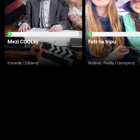
PŘEHRÁT
PŘEHRÁT
Mezi COOLky
Fotr na tripu
Komedie / Zábavný
Rodinný / Reality / Cestopisný