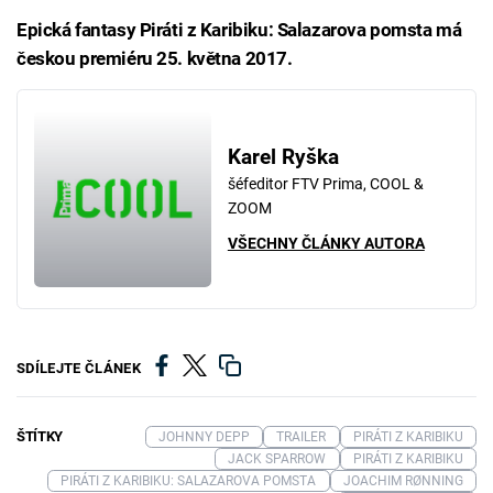
Epická fantasy Piráti z Karibiku: Salazarova pomsta má
českou premiéru 25. května 2017.
Karel Ryška
šéfeditor FTV Prima, COOL &
ZOOM
VŠECHNY ČLÁNKY AUTORA
SDÍLEJTE ČLÁNEK
ŠTÍTKY
JOHNNY DEPP
TRAILER
PIRÁTI Z KARIBIKU
JACK SPARROW
PIRÁTI Z KARIBIKU
PIRÁTI Z KARIBIKU: SALAZAROVA POMSTA
JOACHIM RØNNING