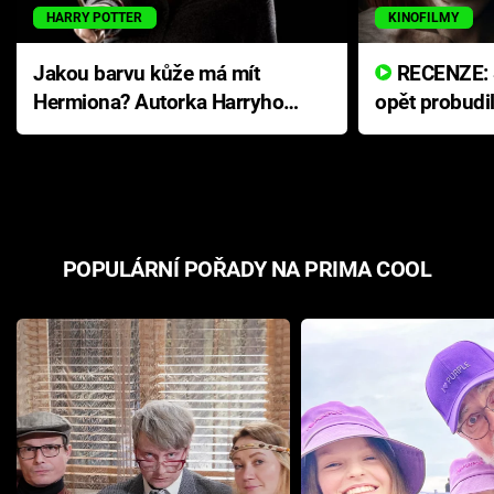
HARRY POTTER
KINOFILMY
Jakou barvu kůže má mít
RECENZE: Smrtelné zlo se
Hermiona? Autorka Harryho
opět probudi
Pottera přišla s ráznou
přichází s n
odpovědí
hororovou n
POPULÁRNÍ POŘADY NA PRIMA COOL