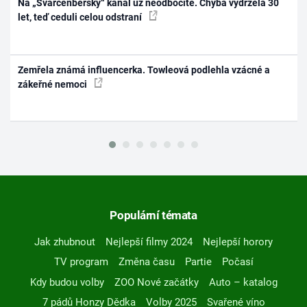
Na „Švarcenberský“ kanál už neodbočíte. Chyba vydržela 30
let, teď ceduli celou odstraní
Zemřela známá influencerka. Towleová podlehla vzácné a
zákeřné nemoci
Populární témata
Jak zhubnout
Nejlepší filmy 2024
Nejlepší horory
TV program
Změna času
Partie
Počasí
Kdy budou volby
ZOO Nové začátky
Auto – katalog
7 pádů Honzy Dědka
Volby 2025
Svařené víno