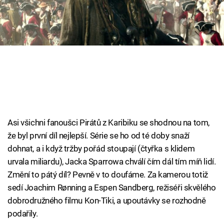
Cool Esport
Pořady
TV Program
Sledujte prima+
Přihlášení
Asi všichni fanoušci Pirátů z Karibiku se shodnou na tom,
že byl první díl nejlepší. Série se ho od té doby snaží
dohnat, a i když tržby pořád stoupají (čtyřka s klidem
Sledujte nás
urvala miliardu), Jacka Sparrowa chválí čím dál tím míň lidí.
Změní to pátý díl? Pevně v to doufáme. Za kamerou totiž
sedí Joachim Rønning a Espen Sandberg, režiséři skvělého
dobrodružného filmu Kon-Tiki, a upoutávky se rozhodně
podařily.