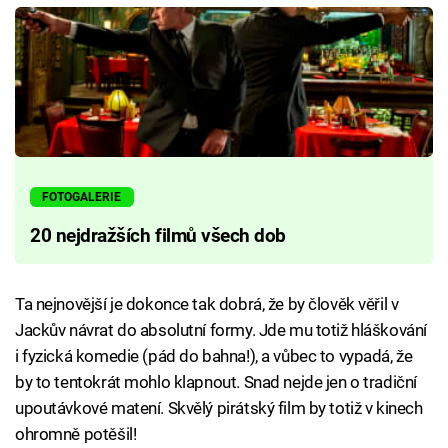
FOTOGALERIE
20 nejdražších filmů všech dob
Ta nejnovější je dokonce tak dobrá, že by člověk věřil v
Jackův návrat do absolutní formy. Jde mu totiž hláškování
i fyzická komedie (pád do bahna!), a vůbec to vypadá, že
by to tentokrát mohlo klapnout. Snad nejde jen o tradiční
upoutávkové matení. Skvělý pirátský film by totiž v kinech
ohromně potěšil!