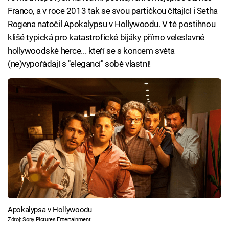
Franco, a v roce 2013 tak se svou partičkou čítající i Setha
Rogena natočil Apokalypsu v Hollywoodu. V té postihnou
klišé typická pro katastrofické bijáky přímo veleslavné
hollywoodské herce... kteří se s koncem světa
(ne)vypořádají s "elegancí" sobě vlastní!
Apokalypsa v Hollywoodu
Zdroj: Sony Pictures Entertainment