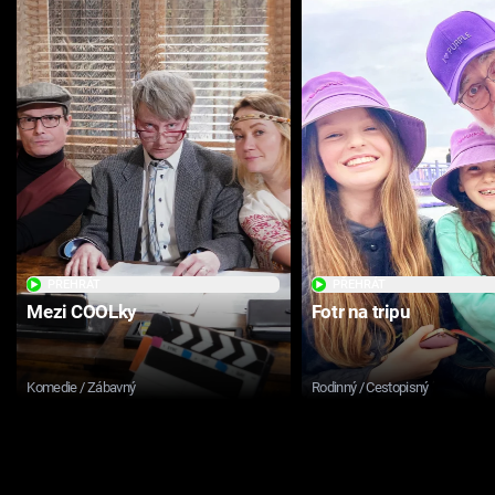
PŘEHRÁT
PŘEHRÁT
Mezi COOLky
Fotr na tripu
Komedie / Zábavný
Rodinný / Cestopisný