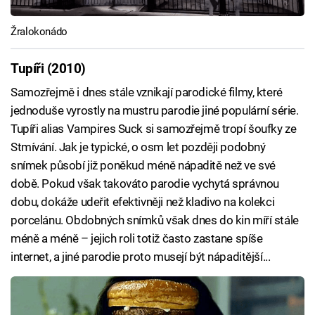
Žralokonádo
Tupíři (2010)
Samozřejmě i dnes stále vznikají parodické filmy, které
jednoduše vyrostly na mustru parodie jiné populární série.
Tupíři alias Vampires Suck si samozřejmě tropí šoufky ze
Stmívání. Jak je typické, o osm let později podobný
snímek působí již poněkud méně nápaditě než ve své
době. Pokud však takováto parodie vychytá správnou
dobu, dokáže udeřit efektivněji než kladivo na kolekci
porcelánu. Obdobných snímků však dnes do kin míří stále
méně a méně – jejich roli totiž často zastane spíše
internet, a jiné parodie proto musejí být nápaditější...