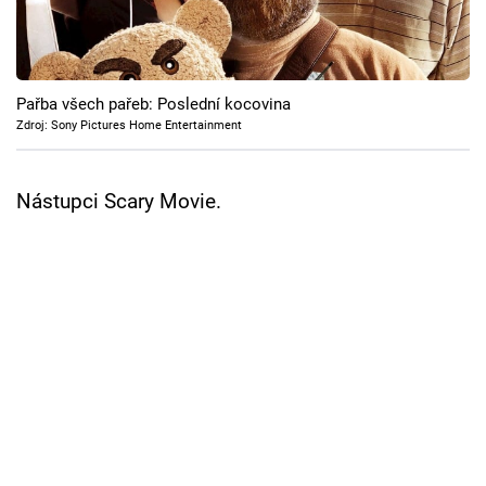
Cool Esport
Pořady
Pařba všech pařeb: Poslední kocovina
TV Program
Zdroj: Sony Pictures Home Entertainment
Sledujte prima+
Nástupci Scary Movie.
Přihlášení
Sledujte nás