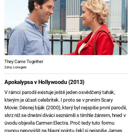
They Came Together
Zdroj: Lionsgate
Apokalypsa v Hollywoodu (2013)
V rámci parodií existuje ještě jeden osvědčený tahák,
kterým je účast celebritek. I proto se v prvním Scary
Movie: Děsnej biják (2000), který byl nejspíše první parodií,
skrz níž se dnešní diváci seznámili s tímhle žánrem, hned v
úvodu objevila Carmen Electra. Proč tedy tuto formu
rovnou nepovýšit na hlavní pointu, řekl si nejspíše James