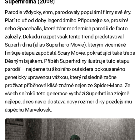
Superhrdina (2008)
Failed to fetch
Parodie vždycky, ehm, parodovaly populární filmy své éry.
Platí to už od doby legendárního Připoutejte se, prosím!
nebo Spaceballs, které žánr moderních parodií de facto
založily. Dekádu nazpět však tento trend představoval
Superhrdina (alias Superhero Movie), kterým víceméně
finišuje etapa započatá Scary Movie, pokračující také třeba
Děsným bijákem. Příběh Superhrdiny ilustruje tuto etapu
parodií – najdeme tu školního outsidera pokousaného
geneticky upravenou vážkou, který následně začne
prožívat příběhové klišé známé nejen ze Spider-Mana. Ze
všech snímků této generace vychází Superhrdina zřejmě
nejlépe, dnes navíc dostává nový rozměr díky pozdějšímu
úspěchu Marvelovek.