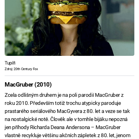
Tupíři
Zdroj: 20th Century Fox
MacGruber (2010)
Zcela odlišným druhem je na poli parodií MacGruber z
roku 2010. Především totiž trochu atypicky paroduje
prastarého seriálového MacGyvera z 80. let a veze se tak
na nostalgické notě. Člověk ale v tomhle bijáku nepozná
jen příhody Richarda Deana Andersona – MacGruber
vlastně recykluje většinu akčních zápletek z 80. let, jenom