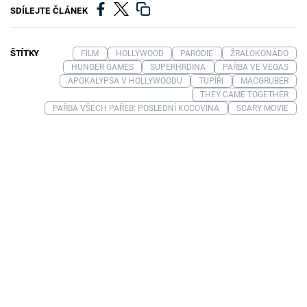
SDÍLEJTE ČLÁNEK
ŠTÍTKY
FILM
HOLLYWOOD
PARODIE
ŽRALOKONÁDO
HUNGER GAMES
SUPERHRDINA
PAŘBA VE VEGAS
APOKALYPSA V HOLLYWOODU
TUPÍŘI
MACGRUBER
THEY CAME TOGETHER
PAŘBA VŠECH PAŘEB: POSLEDNÍ KOCOVINA
SCARY MOVIE