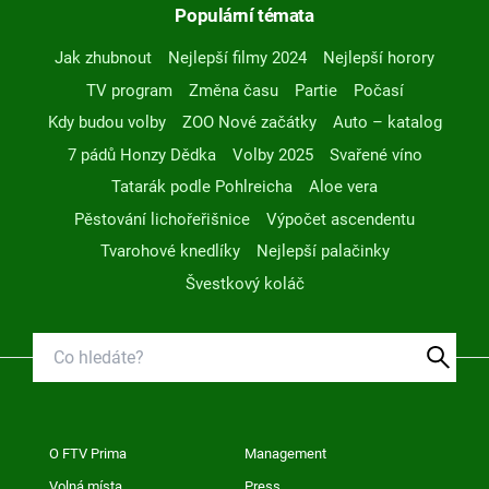
Populární témata
Jak zhubnout
Nejlepší filmy 2024
Nejlepší horory
TV program
Změna času
Partie
Počasí
Kdy budou volby
ZOO Nové začátky
Auto – katalog
7 pádů Honzy Dědka
Volby 2025
Svařené víno
Tatarák podle Pohlreicha
Aloe vera
Pěstování lichořeřišnice
Výpočet ascendentu
Tvarohové knedlíky
Nejlepší palačinky
Švestkový koláč
O FTV Prima
Management
Volná místa
Press