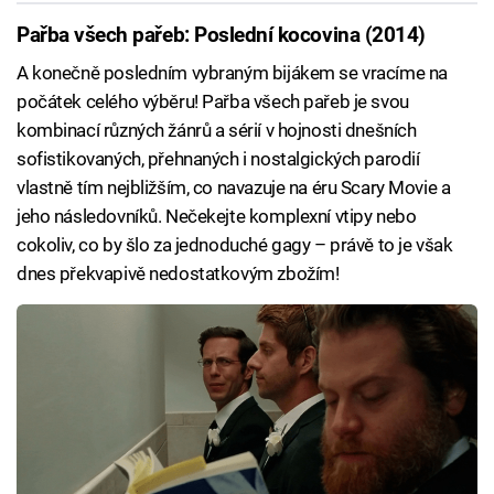
Pařba všech pařeb: Poslední kocovina (2014)
A konečně posledním vybraným bijákem se vracíme na
počátek celého výběru! Pařba všech pařeb je svou
kombinací různých žánrů a sérií v hojnosti dnešních
sofistikovaných, přehnaných i nostalgických parodií
vlastně tím nejbližším, co navazuje na éru Scary Movie a
jeho následovníků. Nečekejte komplexní vtipy nebo
cokoliv, co by šlo za jednoduché gagy – právě to je však
dnes překvapivě nedostatkovým zbožím!