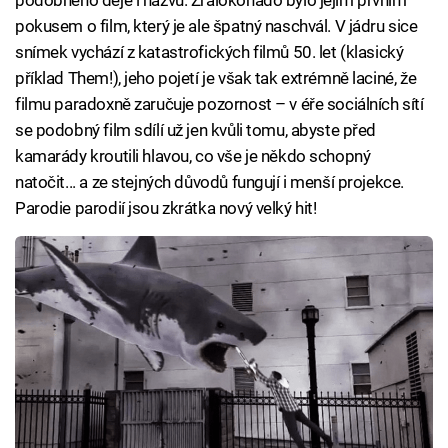
podobného děje i názvu. Žralokonádo bylo jejím prvním
pokusem o film, který je ale špatný naschvál. V jádru sice
snímek vychází z katastrofických filmů 50. let (klasický
příklad Them!), jeho pojetí je však tak extrémně laciné, že
filmu paradoxně zaručuje pozornost – v éře sociálních sítí
se podobný film sdílí už jen kvůli tomu, abyste před
kamarády kroutili hlavou, co vše je někdo schopný
natočit... a ze stejných důvodů fungují i menší projekce.
Parodie parodií jsou zkrátka nový velký hit!