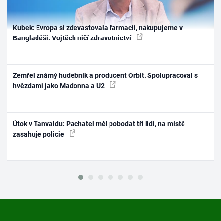
Kubek: Evropa si zdevastovala farmacii, nakupujeme v
Bangladéši. Vojtěch ničí zdravotnictví
Zemřel známý hudebník a producent Orbit. Spolupracoval s
hvězdami jako Madonna a U2
Útok v Tanvaldu: Pachatel měl pobodat tři lidi, na místě
zasahuje policie