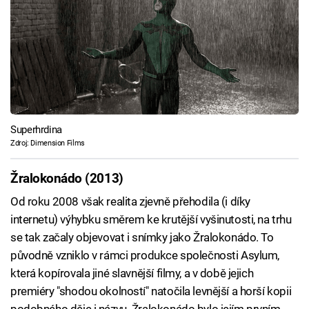
Superhrdina
Zdroj: Dimension Films
Žralokonádo (2013)
Od roku 2008 však realita zjevně přehodila (i díky
internetu) výhybku směrem ke krutější vyšinutosti, na trhu
se tak začaly objevovat i snímky jako Žralokonádo. To
původně vzniklo v rámci produkce společnosti Asylum,
která kopírovala jiné slavnější filmy, a v době jejich
premiéry "shodou okolností" natočila levnější a horší kopii