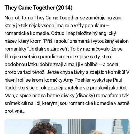
They Came Together (2014)
Naproti tomu They Came Together se zaměřuje na žánr,
který je tak nějak všeobjímající a vždy populární –
romantické komedie. Odtud i nepřeložitelný anglický
název, který krom "Přišli spolu" znamená i vytoužený etalon
romantiky "Udělali se zároveň". To by naznačovalo, že se
film jako většina parodií zaměřuje spíše na ty, kteří
podobnou látku dobře znají a mají ji v oblibě – a ocení
proto variaci téhož. Jenže chyba lávky a zdejších komiků! V
hlavní roli se krom komičky Amy Poehler vyskytuje Paul
Rudd, který se o rok později znatelně víc proslavil jako Ant-
Man, a spíše než na běžné diváky (divačky) romanťáren tak
snímek cílí na lidi, kterým jsou romantické komedie vlastně
protivné...