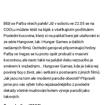
Blíží se Pařba všech pařeb! Již v sobotu ve 22.05 se na
COOLu můžete těšit na biják s všeříkajícím podtitulem
Poslední kocovina, který si na paškál bere jak utahování si
ze série Hangover, tak i Hunger Games a dalších
nedávných filmů. Ústřední gerojové připomínající hrdiny
Pařby ve Vegas se tu proto opět probudí s masivní
kocovinou, ale navíc také na palubě vlaku vezoucího je
směrem k vražedným... Hungover Games, kde je čeká nej
povinný boj o život, ale i setkání s postavami z jiných filmů.
Jak jsou na tom ale moderní parodie obecně? Připravili
jsme pro vás výběr toho nejzásadnějšího z poslední
dekády včetně mudrování kolem vývoje parodií jako
takových.