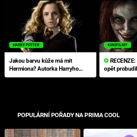
HARRY POTTER
KINOFILMY
Jakou barvu kůže má mít
RECENZE: Smrtelné zlo se
Hermiona? Autorka Harryho
opět probudi
Pottera přišla s ráznou
přichází s n
odpovědí
hororovou n
POPULÁRNÍ POŘADY NA PRIMA COOL