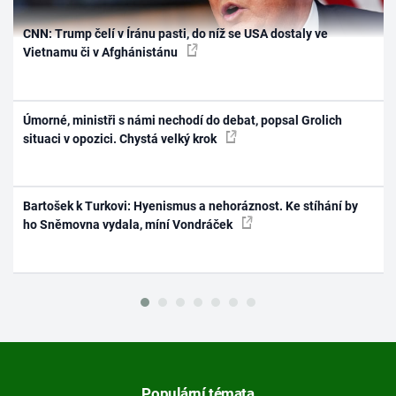
CNN: Trump čelí v Íránu pasti, do níž se USA dostaly ve
Vietnamu či v Afghánistánu
Úmorné, ministři s námi nechodí do debat, popsal Grolich
situaci v opozici. Chystá velký krok
Bartošek k Turkovi: Hyenismus a nehoráznost. Ke stíhání by
ho Sněmovna vydala, míní Vondráček
Populární témata