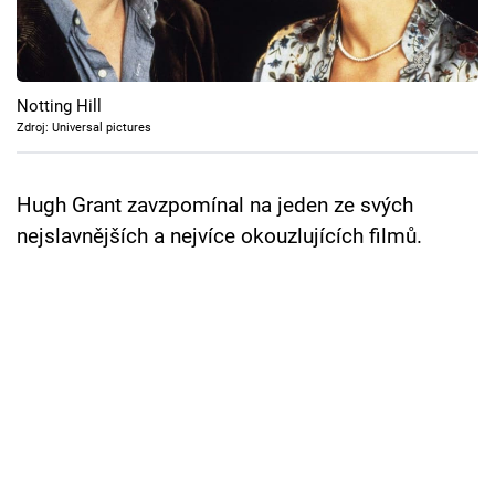
Cool Esport
Pořady
Notting Hill
TV Program
Zdroj: Universal pictures
Sledujte prima+
Hugh Grant zavzpomínal na jeden ze svých
nejslavnějších a nejvíce okouzlujících filmů.
Přihlášení
Sledujte nás