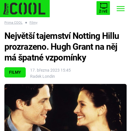
ŽIVĚ
Prima COOL
■
Filmy
STARHOUSE
BUFFY, PŘEMOŽITELKA UPÍRŮ
Trendy:
Největší tajemství Notting Hillu
ESCAPE
PLNEJ KOTEL
AVENGERS 5
prozrazeno. Hugh Grant na něj
má špatné vzpomínky
17. března 2023 15:45
FILMY
Radek Londin
Témata
Filmy
Seriály
Hry