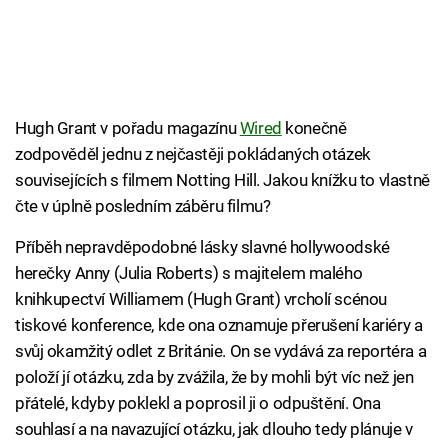
Hugh Grant v pořadu magazínu
Wired
konečně
zodpověděl jednu z nejčastěji pokládaných otázek
souvisejících s filmem Notting Hill. Jakou knížku to vlastně
čte v úplně posledním záběru filmu?
Příběh nepravděpodobné lásky slavné hollywoodské
herečky Anny (Julia Roberts) s majitelem malého
knihkupectví Williamem (Hugh Grant) vrcholí scénou
tiskové konference, kde ona oznamuje přerušení kariéry a
svůj okamžitý odlet z Británie. On se vydává za reportéra a
položí jí otázku, zda by zvážila, že by mohli být víc než jen
přátelé, kdyby poklekl a poprosil ji o odpuštění. Ona
souhlasí a na navazující otázku, jak dlouho tedy plánuje v