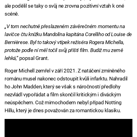
ale podělil se taky o svůj ne zrovna pozitivní vztah k oné
scéně.
„V tom nechutně přeslazeném závěrečném momentu na
lavičce čtu knížku Mandolína kapitána Corelliho od Louise de
Bernièrese. Byl to takový vtípek režiséra Rogera Michella,
protože podle ní měl točil svůj příští film. Budiž mu země
lehká,“
popsal Grant.
Roger Michell zemřel v září 2021. Z natáčení zmíněného
románu musel nakonec odstoupit kvůli infarktu. Nahradil
ho John Madden, který se však s náročností předlohy
nezvládl vypořádat a film skončil kritickým i diváckým
neúspěchem. Což mimochodem nebyl případ Notting
Hillu, který je dnes považován za romantickou klasiku.