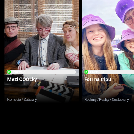
PŘEHRÁT
PŘEHRÁT
Mezi COOLky
Fotr na tripu
Komedie / Zábavný
Rodinný / Reality / Cestopisný