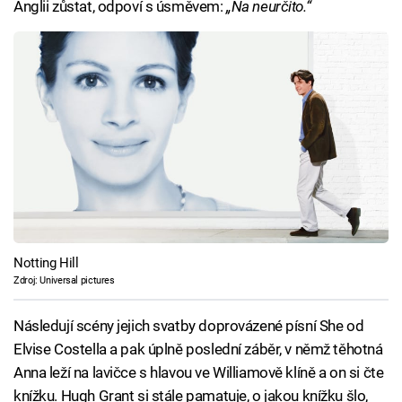
Anglii zůstat, odpoví s úsměvem:
„Na neurčito.“
Notting Hill
Zdroj: Universal pictures
Následují scény jejich svatby doprovázené písní She od
Elvise Costella a pak úplně poslední záběr, v němž těhotná
Anna leží na lavičce s hlavou ve Williamově klíně a on si čte
knížku. Hugh Grant si stále pamatuje, o jakou knížku šlo,