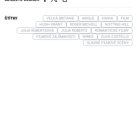
ŠTÍTKY
VELKÁ BRITÁNIE
ANGLIE
KNIHA
FILM
HUGH GRANT
ROGER MICHELL
NOTTING HILL
JULIA ROBERTSOVÁ
JULIA ROBERTS
ROMANTICKÉ FILMY
FILMOVÉ ZAJÍMAVOSTI
WIRED
ELVIS COSTELLO
SLAVNÉ FILMOVÉ SCÉNY