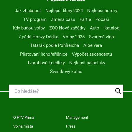
Jak zhubnout
Nejlepší filmy 2024
Nejlepší horory
TV program
Změna času
Partie
Počasí
Kdy budou volby
ZOO Nové začátky
Auto – katalog
7 pádů Honzy Dědka
Volby 2025
Svařené víno
Tatarák podle Pohlreicha
Aloe vera
Pěstování lichořeřišnice
Výpočet ascendentu
Tvarohové knedlíky
Nejlepší palačinky
Švestkový koláč
O FTV Prima
Management
Volná místa
Press