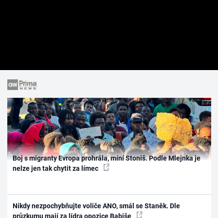
Boj s migranty Evropa prohrála, míní Stoniš. Podle Mlejnka je
nelze jen tak chytit za límec
Nikdy nezpochybňujte voliče ANO, smál se Staněk. Dle
průzkumu mají za lídra opozice Babiše