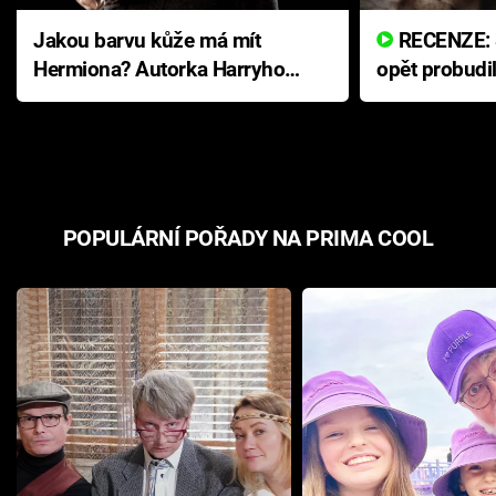
Jakou barvu kůže má mít
RECENZE: Smrtelné zlo se
Hermiona? Autorka Harryho
opět probudi
Pottera přišla s ráznou
přichází s n
odpovědí
hororovou n
POPULÁRNÍ POŘADY NA PRIMA COOL