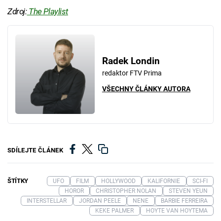
Zdroj:
The Playlist
Radek Londin
redaktor FTV Prima
VŠECHNY ČLÁNKY AUTORA
SDÍLEJTE ČLÁNEK
ŠTÍTKY
UFO
FILM
HOLLYWOOD
KALIFORNIE
SCI-FI
HOROR
CHRISTOPHER NOLAN
STEVEN YEUN
INTERSTELLAR
JORDAN PEELE
NENE
BARBIE FERREIRA
KEKE PALMER
HOYTE VAN HOYTEMA