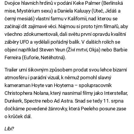
Dvojice hlavních hrdinů v podání Keke Palmer (Berlínská
mise, Mystérium sexu) a Daniela Kaluuyy (Uteč, Jidáš a
černý mesiáš) vlastní farmu v Kalifornii, nad kterou se
začínají dít zajímavé věci. Najmou si proto tým filmařů, aby
všechno zdokumentovali, dali světu první opravdu kvalitní
záběry UFO a vydělali pořádný balík. V dalších rolích se
objeví například Steven Yeun (Živí mrtví, Okja) nebo Barbie
Ferreira (Euforie, Netěhotná).
Trailer umí šikovným způsobem prodat svou lehce bizarní
atmosféru i parádní vizuál, k němuž pomohl slavný
kameraman Hoyte van Hoytema – spolupracovník
Christophera Nolana, který nasnímal filmy jako Interstellar,
Dunkerk, Spectre nebo Ad Astra. Snad se tedy 11. srpna
dočkáme povedené žánrovky, která Peeleho posune zase
o krůček dál.
Líbí?