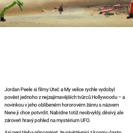
Cool Esport
Pořady
TV Program
Sledujte prima+
Přihlášení
Jordan Peele si filmy Uteč a My velice rychle vydobyl
Sledujte nás
pověst jednoho z nejzajímavějších tvůrců Hollywoodu – a
novinkou v jeho oblíbeném hororovém žánru s názvem
Nene ji chce potvrdit. Nabídne totiž neobvyklý, děsivý, ale
zároveň hravý pohled na mystérium UFO.
Asi není třeba připomínat, že návštěvníci z kosmu často