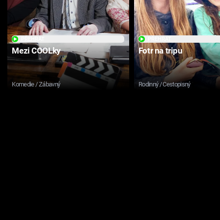
PŘEHRÁT
PŘEHRÁT
Mezi COOLky
Fotr na tripu
Komedie / Zábavný
Rodinný / Cestopisný