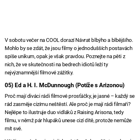
V sobotu večer na COOL dorazí Návrat blbýho a blbějšího.
Mohlo by se zdát, že jsou filmy o jednodušších postavách
spíše unikum, opak je však pravdou. Poznejte na pěti z
nich, že ve skutečnosti na bedrech idiotů leží ty
nejvýznamnější filmové zážitky.
05) Ed a H. I. McDunnough (Potíže s Arizonou)
Proč mají diváci rádi filmové prosťáčky, je jasné – každý se
rád zasměje cizímu neštěstí. Ale proč je mají rádi filmaři?
Nejlépe to ilustruje duo vidláků z Raising Arisona, tedy
filmu, v němž pár hlupáků unese cizí dítě, protože nemůže
mít své.