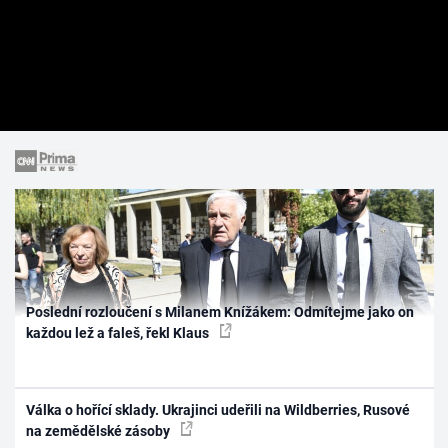
Poslední rozloučení s Milanem Knížákem: Odmítejme jako on
každou lež a faleš, řekl Klaus
Válka o hořící sklady. Ukrajinci udeřili na Wildberries, Rusové
na zemědělské zásoby