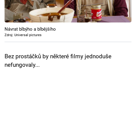
Cool Esport
Pořady
Návrat blbýho a blbějšího
TV Program
Zdroj: Universal pictures
Sledujte prima+
Bez prostáčků by některé filmy jednoduše
nefungovaly...
Přihlášení
Sledujte nás