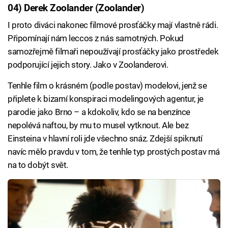
04) Derek Zoolander (Zoolander)
I proto diváci nakonec filmové prosťáčky mají vlastně rádi.
Připomínají nám leccos z nás samotných. Pokud
samozřejmě filmaři nepoužívají prosťáčky jako prostředek
podporující jejich story. Jako v Zoolanderovi.
Tenhle film o krásném (podle postav) modelovi, jenž se
připlete k bizarní konspiraci modelingových agentur, je
parodie jako Brno – a kdokoliv, kdo se na benzínce
nepolévá naftou, by mu to musel vytknout. Ale bez
Einsteina v hlavní roli jde všechno snáz. Zdejší spiknutí
navíc mělo pravdu v tom, že tenhle typ prostých postav má
na to dobýt svět.