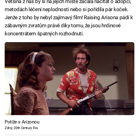
Většina z nás by si na jejich místě začala načítat o adopci,
metodách léčení neplodnosti nebo si pořídila pár koček.
Jenže z toho by nebyl zajímavý film! Raising Arisona pádí k
zábavným zvratům právě díky tomu, že jsou hrdinové
koncentrátem špatných rozhodnutí.
Potíže s Arizonou
Zdroj: 20th Century Fox