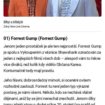
Blbý a blbější
Zdroj: New Line Cinema
01) Forrest Gump (Forrest Gump)
Jenom jeden prostáček je ale ten nejprostší. Forrest Gump
je spolu s Vykoupením z věznice Shawshank označován za
jeden z nejlepších filmů všech dob – alespoň vám to řekne
více diváků, než kolik kdy vidělo Občana Kanea.
Kontumačně tedy mají pravdu.
Jeho hlavní, dobrosrdečný mimoň, si ocenění ovšem
rozhodně zaslouží. Forrest tu není jeden typ výrazné
postavy, je námi všemi. Někdo, kdo se nechává vláčet
dějinami, aniž by se jimi nenechal znechutit. Jenom díky
tomu zdejší story o druhé půlce 20. století (na rozdíl od