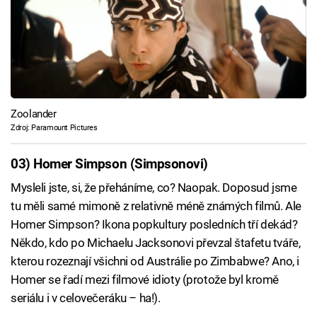
Zoolander
Zdroj: Paramount Pictures
03) Homer Simpson (Simpsonovi)
Mysleli jste, si, že přeháníme, co? Naopak. Doposud jsme
tu měli samé mimoně z relativně méně známých filmů. Ale
Homer Simpson? Ikona popkultury posledních tří dekád?
Někdo, kdo po Michaelu Jacksonovi převzal štafetu tváře,
kterou rozeznají všichni od Austrálie po Zimbabwe? Ano, i
Homer se řadí mezi filmové idioty (protože byl kromě
seriálu i v celovečeráku – ha!).