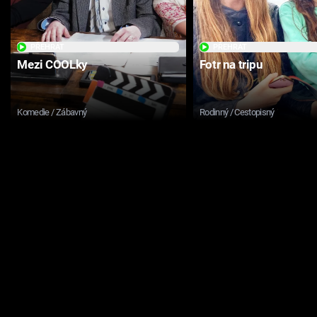
PŘEHRÁT
PŘEHRÁT
Mezi COOLky
Fotr na tripu
Komedie / Zábavný
Rodinný / Cestopisný