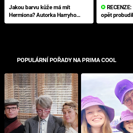
Jakou barvu kůže má mít
RECENZE: Smrtelné zlo se
Hermiona? Autorka Harryho
opět probudi
Pottera přišla s ráznou
přichází s n
odpovědí
hororovou n
POPULÁRNÍ POŘADY NA PRIMA COOL