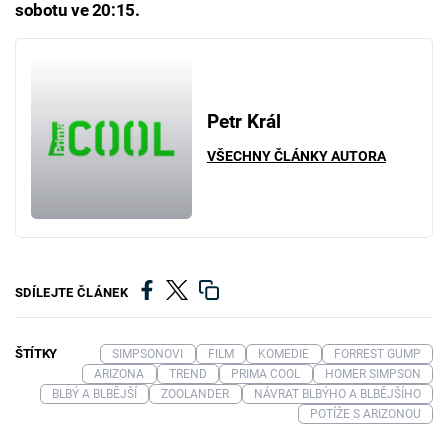
sobotu ve 20:15.
Petr Král
VŠECHNY ČLÁNKY AUTORA
SDÍLEJTE ČLÁNEK
ŠTÍTKY
SIMPSONOVI
FILM
KOMEDIE
FORREST GUMP
ARIZONA
TREND
PRIMA COOL
HOMER SIMPSON
BLBÝ A BLBĚJŠÍ
ZOOLANDER
NÁVRAT BLBÝHO A BLBĚJŠÍHO
POTÍŽE S ARIZONOU