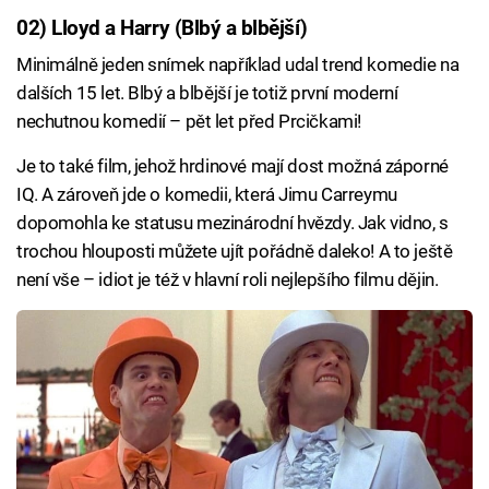
02) Lloyd a Harry (Blbý a blbější)
Minimálně jeden snímek například udal trend komedie na
dalších 15 let. Blbý a blbější je totiž první moderní
nechutnou komedií – pět let před Prcičkami!
Je to také film, jehož hrdinové mají dost možná záporné
IQ. A zároveň jde o komedii, která Jimu Carreymu
dopomohla ke statusu mezinárodní hvězdy. Jak vidno, s
trochou hlouposti můžete ujít pořádně daleko! A to ještě
není vše – idiot je též v hlavní roli nejlepšího filmu dějin.