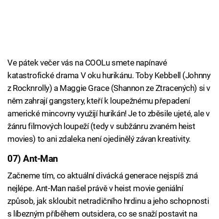
Ve pátek večer vás na COOLu smete napínavé
katastrofické drama V oku hurikánu. Toby Kebbell (Johnny
z Rocknrolly) a Maggie Grace (Shannon ze Ztracených) si v
něm zahrají gangstery, kteří k loupežnému přepadení
americké mincovny využijí hurikán! Je to zběsile ujeté, ale v
žánru filmových loupeží (tedy v subžánru zvaném heist
movies) to ani zdaleka není ojedinělý závan kreativity.
07) Ant-Man
Začneme tím, co aktuální divácká generace nejspíš zná
nejlépe. Ant-Man našel právě v heist movie geniální
způsob, jak skloubit netradičního hrdinu a jeho schopnosti
s líbezným příběhem outsidera, co se snaží postavit na