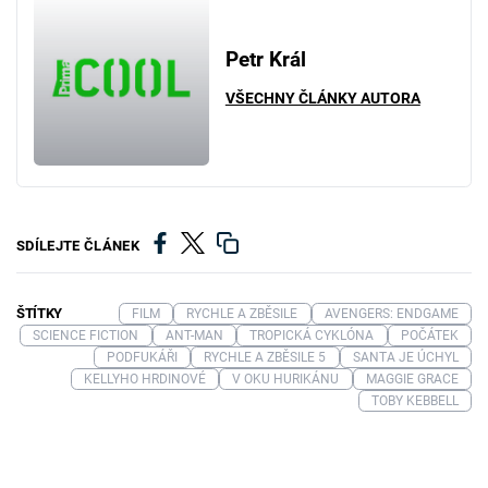
Petr Král
VŠECHNY ČLÁNKY AUTORA
SDÍLEJTE ČLÁNEK
ŠTÍTKY
FILM
RYCHLE A ZBĚSILE
AVENGERS: ENDGAME
SCIENCE FICTION
ANT-MAN
TROPICKÁ CYKLÓNA
POČÁTEK
PODFUKÁŘI
RYCHLE A ZBĚSILE 5
SANTA JE ÚCHYL
KELLYHO HRDINOVÉ
V OKU HURIKÁNU
MAGGIE GRACE
TOBY KEBBELL