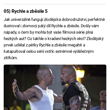
05) Rychle a zběsile 5
Jak univerzálně fungují zlodějská dobrodružství, perfektně
ilustroval i zlomový pátý díl Rychle a zběsile. Došly vám
nápady, o čem by mohla být vaše filmová série plná
hezkých aut? Co takhle o kradení hezkých věcí? Zlodějský
prvek udělal z pětky Rychle a zběsile megahit a
katapultoval celou sérii vstříc extrémně výdělečným
zítřkům.