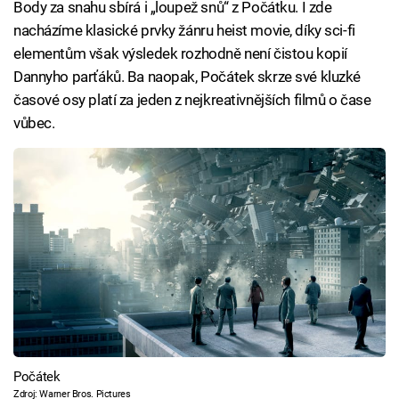
Body za snahu sbírá i „loupež snů“ z Počátku. I zde
nacházíme klasické prvky žánru heist movie, díky sci-fi
elementům však výsledek rozhodně není čistou kopií
Dannyho parťáků. Ba naopak, Počátek skrze své kluzké
časové osy platí za jeden z nejkreativnějších filmů o čase
vůbec.
Počátek
Zdroj: Warner Bros. Pictures