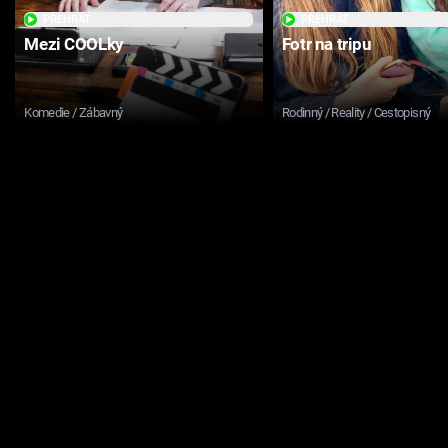
PŘEHRÁT
PŘEHRÁT
Mezi COOLky
Fotr na tripu
Komedie / Zábavný
Rodinný / Reality / Cestopisný