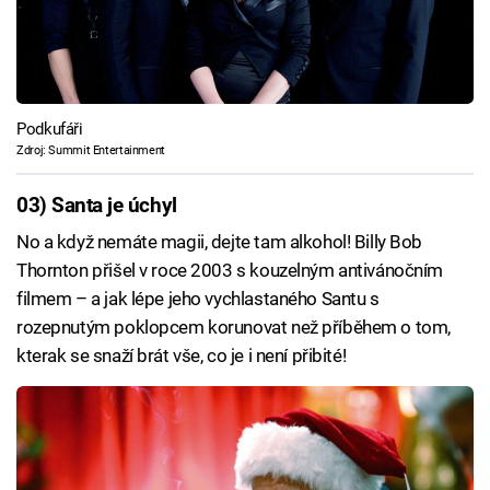
Podkufáři
Zdroj: Summit Entertainment
03) Santa je úchyl
No a když nemáte magii, dejte tam alkohol! Billy Bob
Thornton přišel v roce 2003 s kouzelným antivánočním
filmem – a jak lépe jeho vychlastaného Santu s
rozepnutým poklopcem korunovat než příběhem o tom,
kterak se snaží brát vše, co je i není přibité!