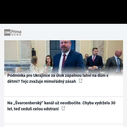
Podmínka pro Ukrajince za útok zápalnou lahví na dům s
dětmi? Tejc zvažuje mimořádný zásah
Na „Švarcenberský“ kanál už neodbočíte. Chyba vydržela 30
let, teď ceduli celou odstraní