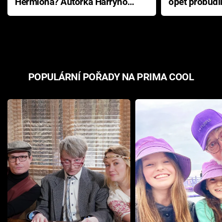
Hermiona? Autorka Harryho
opět probudi
Pottera přišla s ráznou
přichází s n
odpovědí
hororovou n
POPULÁRNÍ POŘADY NA PRIMA COOL