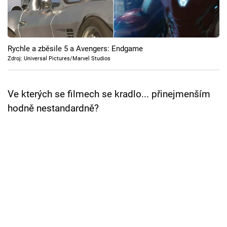
Cool Esport
Pořady
Rychle a zběsile 5 a Avengers: Endgame
TV Program
Zdroj: Universal Pictures/Marvel Studios
Sledujte prima+
Ve kterých se filmech se kradlo... přinejmenším
hodně nestandardně?
Přihlášení
Sledujte nás