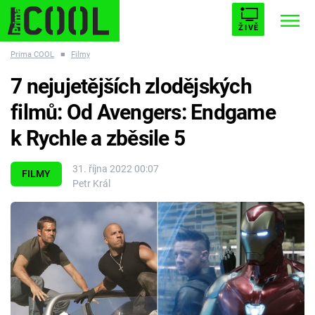
ŽIVĚ
Prima COOL
■
Filmy
STARHOUSE
BUFFY, PŘEMOŽITELKA UPÍRŮ
Trendy:
7 nejujetějších zlodějských
ESCAPE
PLNEJ KOTEL
AVENGERS 5
filmů: Od Avengers: Endgame
k Rychle a zběsile 5
31. října 2022 00:07
FILMY
Petr Král
Témata
Filmy
Seriály
Hry