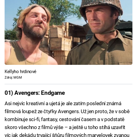
Kellyho hrdinové
Zdroj: MGM
01) Avengers: Endgame
Asi nejvíc kreativní a ujetá je ale zatím poslední známá
filmová loupež ze čtyřky Avengers. Už jen proto, že v sobě
kombinuje sci-fi, fantasy, cestování časem a v podstatě
skoro všechno z filmů výše – a ještě u toho stíhá uzavřít
víc jak dekádu trvající šňůru filmových marvelovek zvanou