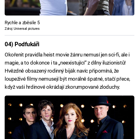
Rychle a zběsile 5
Zdroj: Universal pictures
04) Podfukáři
Okořenit pravidla heist movie žánru nemusí jen sci-fi, ale i
magie, a to dokonce i ta „neexistující“ z dílny iluzionistů!
Hvězdně obsazený rodinný biják navíc připomíná, že
loupeživé filmy nemusejí být morálně špatné, stačí přece,
když vaši hrdinové okrádají zkorumpované zloduchy.