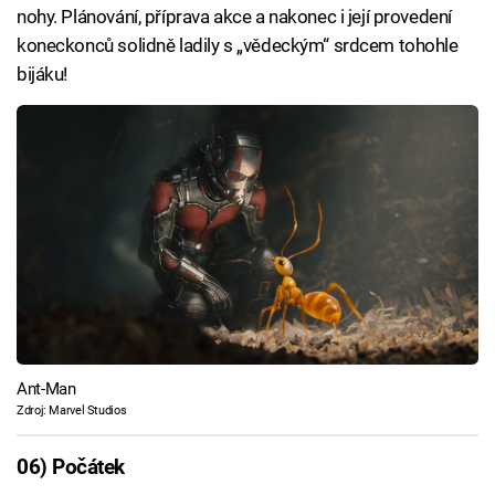
nohy. Plánování, příprava akce a nakonec i její provedení
koneckonců solidně ladily s „vědeckým“ srdcem tohohle
bijáku!
Ant-Man
Zdroj: Marvel Studios
06) Počátek