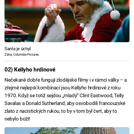
Santa je úchyl
Zdroj: Columbia Pictures
02) Kellyho hrdinové
Nečekaně dobře fungují zlodějské filmy i v rámci války – a
zřejmě nejlepší kombinací jsou Kellyho hrdinové z roku
1970. Když se totiž sejdou „mladý“ Clint Eastwood, Telly
Savalas a Donald Sutherland, aby osvobodili francouzské
zlato z nacistických rukou, to by v tom byl čert, aby to
nebylo boží!