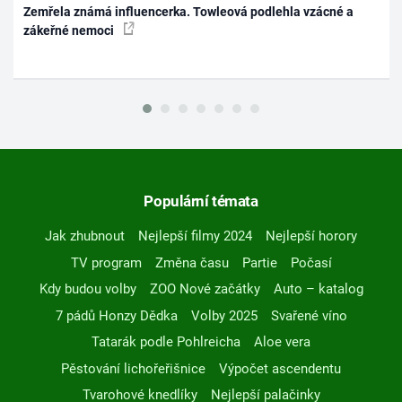
Zemřela známá influencerka. Towleová podlehla vzácné a
zákeřné nemoci
Populární témata
Jak zhubnout
Nejlepší filmy 2024
Nejlepší horory
TV program
Změna času
Partie
Počasí
Kdy budou volby
ZOO Nové začátky
Auto – katalog
7 pádů Honzy Dědka
Volby 2025
Svařené víno
Tatarák podle Pohlreicha
Aloe vera
Pěstování lichořeřišnice
Výpočet ascendentu
Tvarohové knedlíky
Nejlepší palačinky