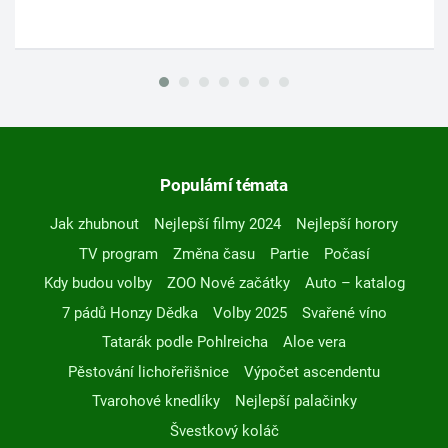
Populární témata
Jak zhubnout
Nejlepší filmy 2024
Nejlepší horory
TV program
Změna času
Partie
Počasí
Kdy budou volby
ZOO Nové začátky
Auto – katalog
7 pádů Honzy Dědka
Volby 2025
Svařené víno
Tatarák podle Pohlreicha
Aloe vera
Pěstování lichořeřišnice
Výpočet ascendentu
Tvarohové knedlíky
Nejlepší palačinky
Švestkový koláč