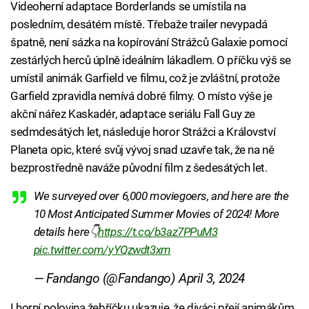
Videoherní adaptace Borderlands se umístila na
posledním, desátém místě. Třebaže trailer nevypadá
špatně, není sázka na kopírování Strážců Galaxie pomocí
zestárlých herců úplně ideálním lákadlem. O příčku výš se
umístil animák Garfield ve filmu, což je zvláštní, protože
Garfield zpravidla nemívá dobré filmy. O místo výše je
akční nářez Kaskadér, adaptace seriálu Fall Guy ze
sedmdesátých let, následuje horor Strážci a Království
Planeta opic, které svůj vývoj snad uzavře tak, že na ně
bezprostředně naváže původní film z šedesátých let.
We surveyed over 6,000 moviegoers, and here are the
10 Most Anticipated Summer Movies of 2024! More
details here👇
https://t.co/b3az7PPuM3
pic.twitter.com/yYQzwdt3xm
— Fandango (@Fandango)
April 3, 2024
I horní polovina žebříčku ukazuje, že diváci přejí animákům,