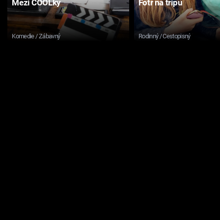
Mezi COOLky
Fotr na tripu
Komedie / Zábavný
Rodinný / Cestopisný