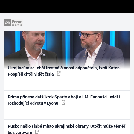
Ukrajincům se lehčí trestná činnost odpouštěla, tvrdí Koten.
Pospíšil chtěl vidět čísla
Prima přinese další krok Sparty v boji o LM. Fanoušci uvidí i
rozhodující odvetu v Lyonu
Rusko našlo slabé místo ukrajinské obrany. Útočit může téměř
bez varování