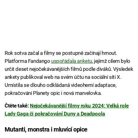
Rok sotva začal a filmy se postupně začínají hrnout.
Platforma Fandango
uspořádala anketu
, jejímž cílem bylo
určit deset nejočekávanějších filmů podle diváků. Výsledek
ankety publikoval web na svém účtu na sociální síti X.
Umístila se dlouho odkládaná videoherní adaptace,
pokračování Planety opic i nová marvelovka.
Čtěte také:
Nejočekávanější filmy roku 2024: Velká role
Lady Gaga či pokračování Duny a Deadpoola
Mutanti, monstra i mluvící opice