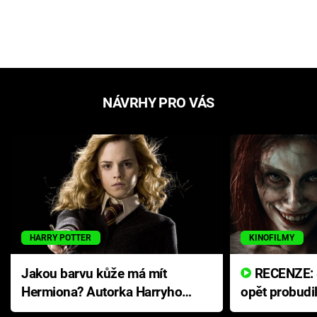
NÁVRHY PRO VÁS
HARRY POTTER
KINOFILMY
Jakou barvu kůže má mít
RECENZE: Smrtelné zlo se
Hermiona? Autorka Harryho
opět probudi
Pottera přišla s ráznou
přichází s n