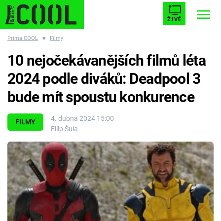
ŽIVĚ
Prima COOL
■
Filmy
STARHOUSE
BUFFY, PŘEMOŽITELKA UPÍRŮ
Trendy:
10 nejočekávanějších filmů léta
ESCAPE
PLNEJ KOTEL
AVENGERS 5
2024 podle diváků: Deadpool 3
bude mít spoustu konkurence
4. dubna 2024 15:00
FILMY
Filip Šula
Témata
Filmy
Seriály
Hry