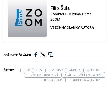
Filip Šula
Redaktor FTV Prima, Prima
ZOOM
VŠECHNY ČLÁNKY AUTORA
SDÍLEJTE ČLÁNEK
ŠTÍTKY
LÉTO
FILM
FTV PRIMA
ANKETA
WOLVERINE
JENNIFER GARNEROVÁ
KRÁLOVSTVÍ PLANETA OPIC
THE FALL GUY
DEADPOOL & WOLVERINE