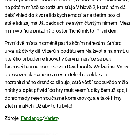
na pátém místě se totiž umisťuje V hlavě 2, které nám dá
další vhled do života lidských emocí, a na třetím pozici
stále lidi zajímá Já, padouch se svým čtvrtým filmem. Mezi
nimi vyplňuje prázdný prostor Tiché místo: První den.
První dvě místa nicméně patří akčním nářezům. Stříbro
urval už čtvrtý díl Mizerů s podtitulem Na život a na smrt, u
kterého si budeme libovat v červnu, nejvíce se pak
fanoušci těší na komiksovku Deadpool & Wolverine. Velký
crossover ukecaného a nesmrtelného žoldáka a
nezranitelného drsňáka slibuje ještě větší sebeuvědomělé
hrátky a opět přivádí do hry multivesmír, díky čemuž spojí
dohromady nejen současné komiksovky, ale také filmy
z let minulých. Už aby to tu bylo!
Zdroje:
Fandango
/
Variety
Failed to fetch