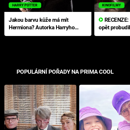
HARRY POTTER
KINOFILMY
Jakou barvu kůže má mít
RECENZE: Smrtelné zlo se
Hermiona? Autorka Harryho
opět probudi
Pottera přišla s ráznou
přichází s n
odpovědí
hororovou n
POPULÁRNÍ POŘADY NA PRIMA COOL