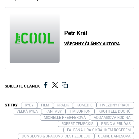
Petr Král
VŠECHNY ČLÁNKY AUTORA
SDÍLEJTE ČLÁNEK
ŠTÍTKY
RYBY
FILM
KRÁLÍK
KOMEDIE
HVĚZDNÝ PRACH
VELKÁ RYBA
FANTASY
TIM BURTON
KROTITELÉ DUCHŮ
MICHELLE PFEIFFEROVÁ
ADDAMSOVA RODINA
ROBERT ZEMECKIS
PRINC A PRUĎAS
FALEŠNÁ HRA S KRÁLÍKEM ROGEREM
DUNGEONS & DRAGONS: ČEST ZLODĚJŮ
CLAIRE DANESOVÁ