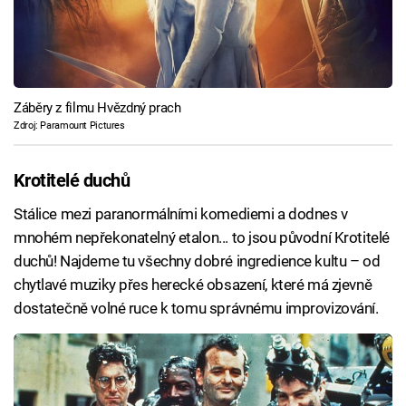
Záběry z filmu Hvězdný prach
Zdroj: Paramount Pictures
Krotitelé duchů
Stálice mezi paranormálními komediemi a dodnes v
mnohém nepřekonatelný etalon... to jsou původní Krotitelé
duchů! Najdeme tu všechny dobré ingredience kultu – od
chytlavé muziky přes herecké obsazení, které má zjevně
dostatečně volné ruce k tomu správnému improvizování.