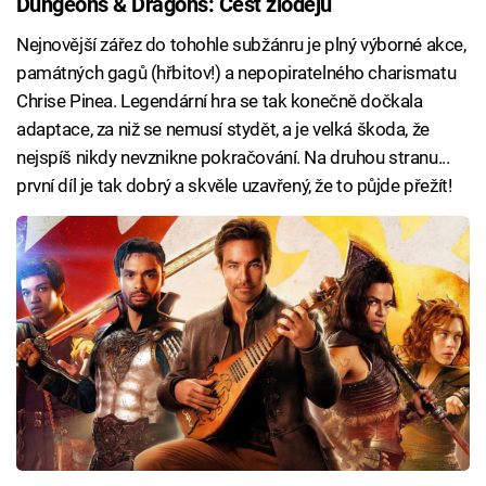
Dungeons & Dragons: Čest zlodějů
Nejnovější zářez do tohohle subžánru je plný výborné akce,
památných gagů (hřbitov!) a nepopiratelného charismatu
Chrise Pinea. Legendární hra se tak konečně dočkala
adaptace, za niž se nemusí stydět, a je velká škoda, že
nejspíš nikdy nevznikne pokračování. Na druhou stranu...
první díl je tak dobrý a skvěle uzavřený, že to půjde přežít!