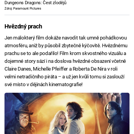
Dungeons Dragons: Čest zlodějů
Zdroj: Paramount Pictures
Hvězdný prach
Jen málokterý film dokáže navodit tak umně pohádkovou
atmosféru, aniž by působil zbytečně kýčovitě. Hvězdnému
prachu se to ale podařilo! Film krom skvostného vizuálu a
dojemné story sází i na doslova hvězdné obsazení včetně
Claire Danes, Michelle Pfeiffer a Roberta De Nira v roli
velmi netradičního piráta – a už jen kvůli tomu si zaslouží
své místo v dějinách kinematografie!