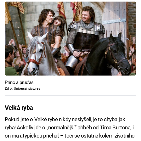
Princ a pruďas
Zdroj: Universal pictures
Velká ryba
Pokud jste o Velké rybě nikdy neslyšeli, je to chyba jak
ryba! Ačkoliv jde o „normálnější“ příběh od Tima Burtona, i
on má atypickou příchuť – točí se ostatně kolem životního