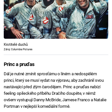
Krotitelé duchů
Zdroj: Columbia Pictures
Princ a pruďas
Dál je nutné zmínit sprosťárnu o líném a nedospělém
princi, který se musí vydat na výpravu, aby zachránil svou
nastávající před zlým čarodějem. Princ a pruďas nabízí
feeling opileckého příběhu Dračího doupěte, v němž
ovšem vystupují Danny McBride, Jamese Franco a Natalie
Portman v nejlepší komediální formě.