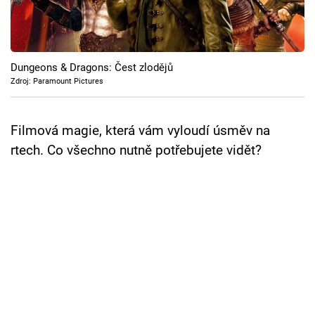
Cool Esport
Pořady
Dungeons & Dragons: Čest zlodějů
TV Program
Zdroj: Paramount Pictures
Sledujte prima+
Filmová magie, která vám vyloudí úsměv na
rtech. Co všechno nutně potřebujete vidět?
Přihlášení
Sledujte nás