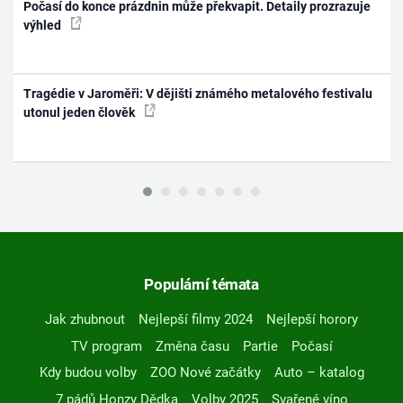
Počasí do konce prázdnin může překvapit. Detaily prozrazuje
výhled
Tragédie v Jaroměři: V dějišti známého metalového festivalu
utonul jeden člověk
Populární témata
Jak zhubnout
Nejlepší filmy 2024
Nejlepší horory
TV program
Změna času
Partie
Počasí
Kdy budou volby
ZOO Nové začátky
Auto – katalog
7 pádů Honzy Dědka
Volby 2025
Svařené víno