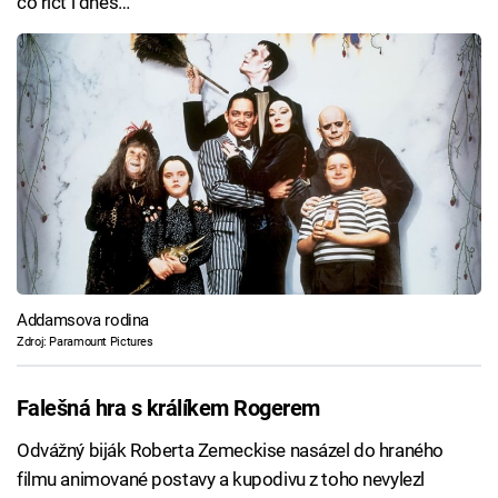
co říct i dnes…
Addamsova rodina
Zdroj: Paramount Pictures
Falešná hra s králíkem Rogerem
Odvážný biják Roberta Zemeckise nasázel do hraného
filmu animované postavy a kupodivu z toho nevylezl