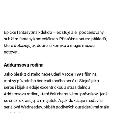
Epické fantasy zná kdekdo – existuje ale i podceňovaný
subžánr fantasy komediálních. Přinášíme patero příkladů,
které dokazují, jak dobře si komika a magie můžou
notovat.
Addamsova rodina
Jako blesk z čistého nebe udeřil v roce 1991 film na
motivy původního šedesátkového seriálu. Stejně jako
seroš i biják sleduje excentrickou a strašidelnou
Addamsovu rodinu, která čelí chamtivému právníkovi, jenž
se snaží ukrást jejich majetek. A, jak dokazuje i nedávná
seriálová Wednesday, příběh podivných outsiderů má stále