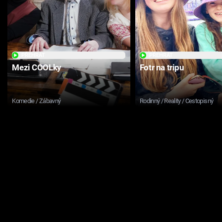
PŘEHRÁT
PŘEHRÁT
Mezi COOLky
Fotr na tripu
Komedie / Zábavný
Rodinný / Reality / Cestopisný