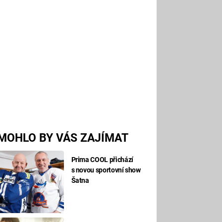
MOHLO BY VÁS ZAJÍMAT
Prima COOL přichází
s novou sportovní show
Šatna