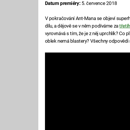
Datum premiéry:
5. července 2018
V pokračování Ant-Mana se objeví superh
dílu, a dějově se v něm podíváme za
třet
vyrovnává s tím, že je z něj uprchlík? Co
oblek nemá blastery? Všechny odpovědi n