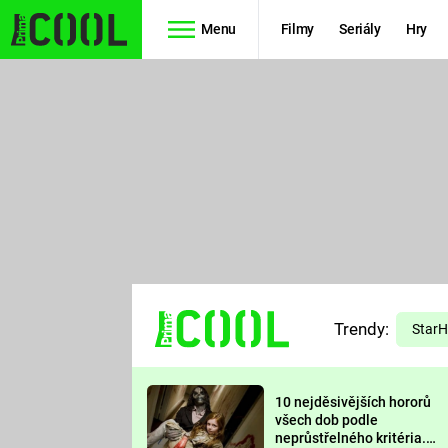
Menu
Filmy
Seriály
Hry
Seriály
Filmy
SIMPSONOVI
STAR WARS
HVĚZDNÁ
AVENGERS
BRÁNA
RYCHLE A
TEORIE
ZBĚSILE 10
Trendy:
VELKÉHO
Star
PREDÁTOR
TŘESKU
10 nejděsivějších hororů
FUTURAMA
všech dob podle
neprůstřelného kritéria.