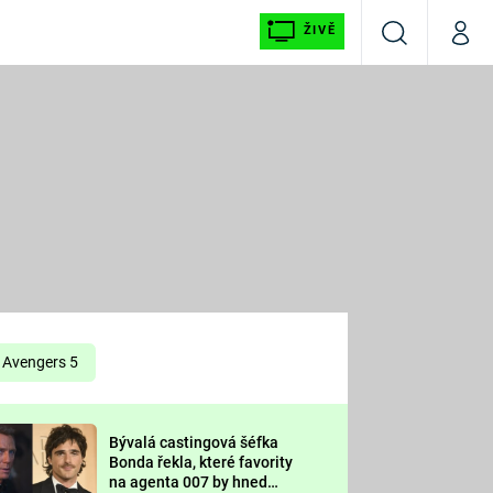
ŽIVĚ
Vyhledávání
Můj p
Prima+
É
CNN Prima NEWS
E
Prima FRESH
ŠÍ
Prima LIVING
E
Prima Ženy
Avengers 5
Prima LAJK
Bývalá castingová šéfka
OOL
Bonda řekla, které favority
Sledujte nás
na agenta 007 by hned