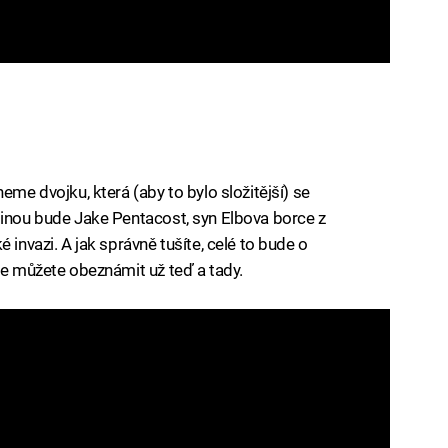
eme dvojku, která (aby to bylo složitější) se
dinou bude Jake Pentacost, syn Elbova borce z
 invazi. A jak správně tušíte, celé to bude o
se můžete obeznámit už teď a tady.