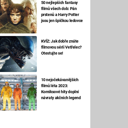
50 nejlepších fantasy
filmů všech dob: Pán
prstenů a Harry Potter
jsou jen špičkou ledovce
KVÍZ: Jak dobře znáte
filmovou sérii Vetřelec?
Otestujte se!
10 nejočekávanějších
filmů léta 2023:
Komiksové hity doplní
návraty akčních legend