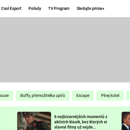
Cool Esport
Pořady
TV Program
Sledujte prima+
Hry
Zábava
MAFIA
ZÁBAVN
GALERI
GTA 6
NEJLEP
KINGDOM
KOMEDI
COME:
DELIVERANCE
CHUCK
House
Buffy, přemožitelka upírů
Escape
Plnej kotel
NORRIS
ESPORT
6 nejbizarnějších momentů z
DEADP
akčních klasik, bez kterých si
slavné filmy už nejde