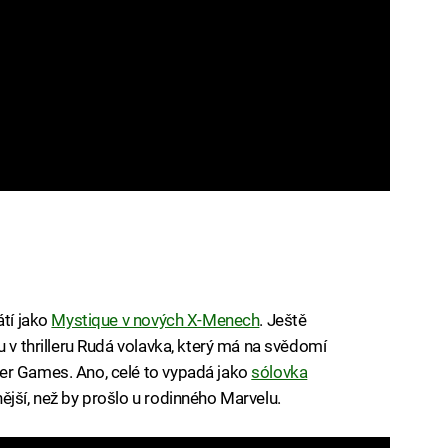
átí jako
Mystique v nových X-Menech
. Ještě
u v thrilleru Rudá volavka, který má na svědomí
er Games. Ano, celé to vypadá jako
sólovka
nější, než by prošlo u rodinného Marvelu.