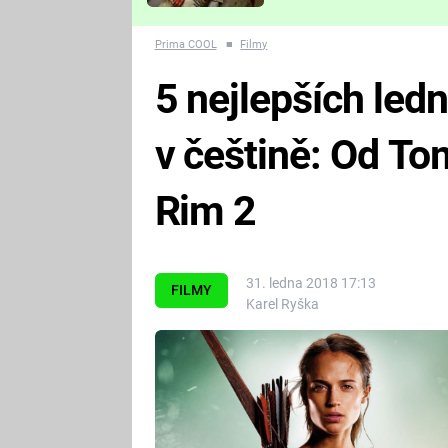
Které děsivé pecky vám
nejvíc zvednou tep?
Prima COOL
■
Filmy
5 nejlepších ledn
v češtině: Od To
Rim 2
31. ledna 2018 17:13
FILMY
Karel Ryška