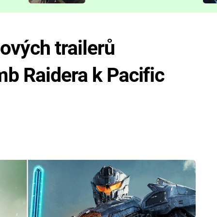
představit
ových trailerů
mb Raidera k Pacific