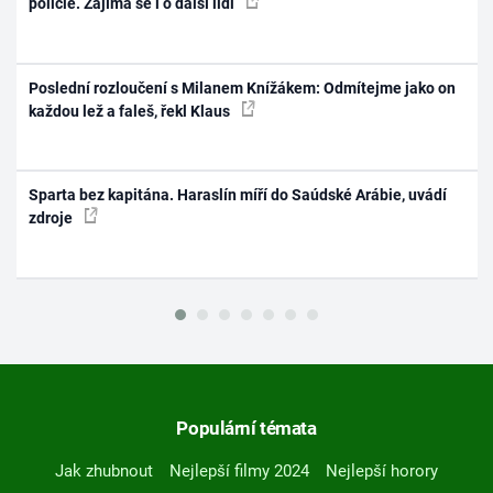
policie. Zajímá se i o další lidi
Poslední rozloučení s Milanem Knížákem: Odmítejme jako on
každou lež a faleš, řekl Klaus
Sparta bez kapitána. Haraslín míří do Saúdské Arábie, uvádí
zdroje
Populární témata
Jak zhubnout
Nejlepší filmy 2024
Nejlepší horory