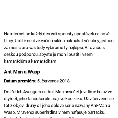
Na internet se každý den valí spousty upoutávek na nové
filmy. Určitě není ve vašich silách nakoukat všechny, jednou
za měsíc pro vás tedy vybíráme ty nejlepší. A rovnou s
českou podporou, abyste je mohli pustit i všem
kamarádům a kamarádkám!
Ant-Man a Wasp
Datum premiéry:
5. července 2018
Do třetích Avengers se Ant-Man nevešel (uvidíme ho až ve
čtyřce), jeho fanoušci ale mají velkou kliku. Už v červenci se
totiž objeví druhý díl jeho sólové série nazvaný Ant-Man a
Wasp. Mravenčí superhrdina v něm nafasuje parťačku,