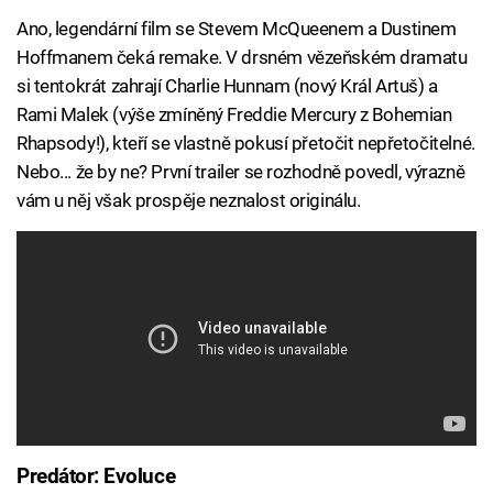
Ano, legendární film se Stevem McQueenem a Dustinem
Hoffmanem čeká remake. V drsném vězeňském dramatu
si tentokrát zahrají Charlie Hunnam (nový Král Artuš) a
Rami Malek (výše zmíněný Freddie Mercury z Bohemian
Rhapsody!), kteří se vlastně pokusí přetočit nepřetočitelné.
Nebo... že by ne? První trailer se rozhodně povedl, výrazně
vám u něj však prospěje neznalost originálu.
Predátor: Evoluce