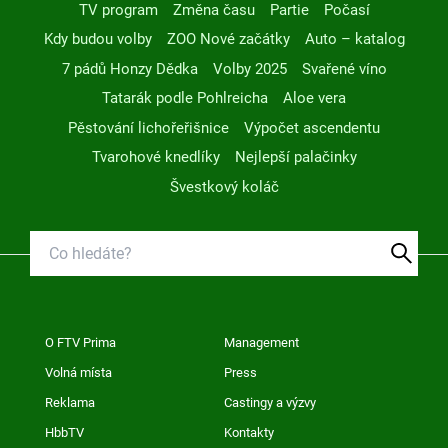
TV program
Změna času
Partie
Počasí
Kdy budou volby
ZOO Nové začátky
Auto – katalog
7 pádů Honzy Dědka
Volby 2025
Svařené víno
Tatarák podle Pohlreicha
Aloe vera
Pěstování lichořeřišnice
Výpočet ascendentu
Tvarohové knedlíky
Nejlepší palačinky
Švestkový koláč
O FTV Prima
Management
Volná místa
Press
Reklama
Castingy a výzvy
HbbTV
Kontakty