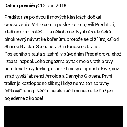
Datum premiéry:
13. září 2018
Predátor se po dvou filmových klasikách dočkal
crossoverů s Vetřelcem a posléze se objevili Predátoři,
kteří někoho potěšili... a někoho ne. Nyní nás ale čeká
plnokrevný návrat ke kořenům, protože se blíží "trojka" od
Shanea Blacka. Scenárista Smrtonosné zbraně a
Posledního skauta si zahrál v původním Predátorovi, jehož
i zčásti napsal. Jeho angažmá by tak mělo vrátit pravý
osmdesátkový feeling, silácké hlášky a spoustu krve, což
snad vyváží absenci Arnolda a Dannyho Glovera. První
trailer je každopádně slibný, i když nemá ten správný
"eRkový" rating. Něčím se ale začít muselo a teď už jen
pojedeme z kopce!