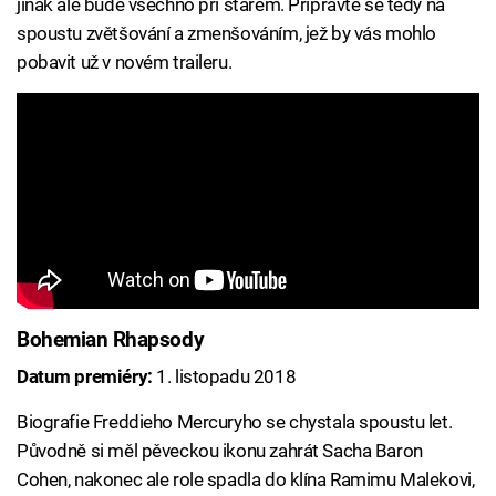
jinak ale bude všechno při starém. Připravte se tedy na
spoustu zvětšování a zmenšováním, jež by vás mohlo
pobavit už v novém traileru.
Bohemian Rhapsody
Datum premiéry:
1. listopadu 2018
Biografie Freddieho Mercuryho se chystala spoustu let.
Původně si měl pěveckou ikonu zahrát Sacha Baron
Cohen, nakonec ale role spadla do klína Ramimu Malekovi,