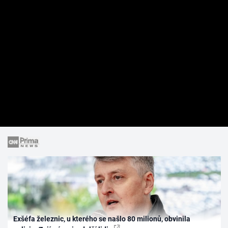
Exšéfa železnic, u kterého se našlo 80 milionů, obvinila