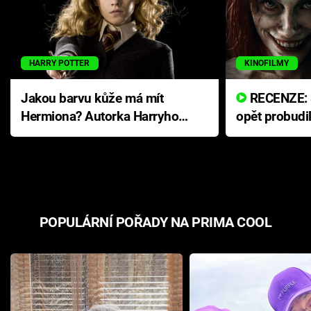
HARRY POTTER
KINOFILMY
Jakou barvu kůže má mít
RECENZE: Smrtelné zlo se
Hermiona? Autorka Harryho
opět probudi
Pottera přišla s ráznou
přichází s n
odpovědí
hororovou n
POPULÁRNÍ POŘADY NA PRIMA COOL