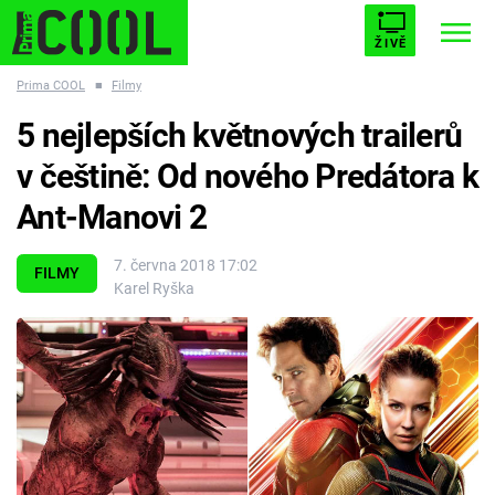
ŽIVĚ
Prima COOL
■
Filmy
STARHOUSE
BUFFY, PŘEMOŽITELKA UPÍRŮ
Trendy:
5 nejlepších květnových trailerů
ESCAPE
PLNEJ KOTEL
AVENGERS 5
v češtině: Od nového Predátora k
Ant-Manovi 2
7. června 2018 17:02
FILMY
Karel Ryška
Témata
Filmy
Seriály
Hry