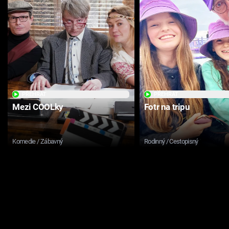
PŘEHRÁT
PŘEHRÁT
Mezi COOLky
Fotr na tripu
Komedie / Zábavný
Rodinný / Cestopisný