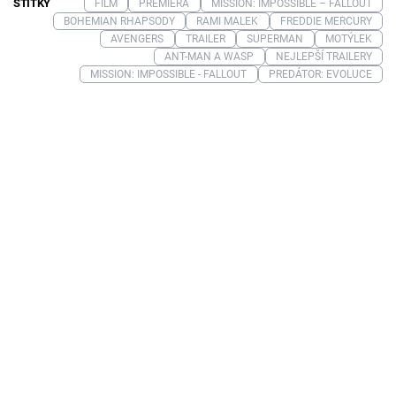
ŠTÍTKY
FILM
PREMIÉRA
MISSION: IMPOSSIBLE – FALLOUT
BOHEMIAN RHAPSODY
RAMI MALEK
FREDDIE MERCURY
AVENGERS
TRAILER
SUPERMAN
MOTÝLEK
ANT-MAN A WASP
NEJLEPŠÍ TRAILERY
MISSION: IMPOSSIBLE - FALLOUT
PREDÁTOR: EVOLUCE