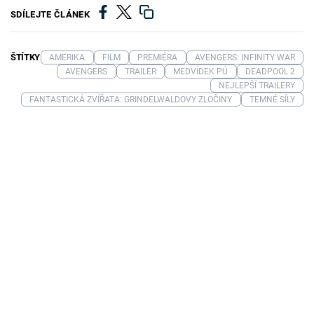
SDÍLEJTE ČLÁNEK
ŠTÍTKY
AMERIKA
FILM
PREMIÉRA
AVENGERS: INFINITY WAR
AVENGERS
TRAILER
MEDVÍDEK PÚ
DEADPOOL 2
NEJLEPŠÍ TRAILERY
FANTASTICKÁ ZVÍŘATA: GRINDELWALDOVY ZLOČINY
TEMNÉ SÍLY