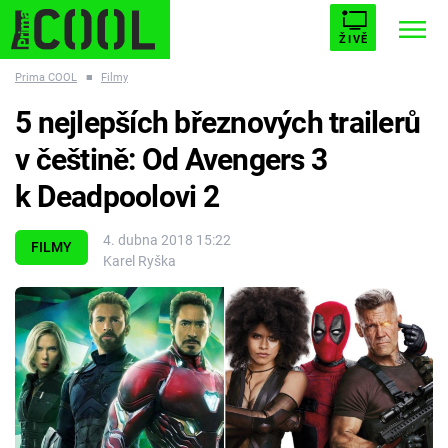
ŽIVĚ
Prima COOL
■
Filmy
STARHOUSE
BUFFY, PŘEMOŽITELKA UPÍRŮ
Trendy:
5 nejlepších březnových trailerů
ESCAPE
PLNEJ KOTEL
AVENGERS 5
v češtině: Od Avengers 3
k Deadpoolovi 2
4. dubna 2018 15:22
FILMY
Karel Ryška
Témata
Filmy
Seriály
Hry