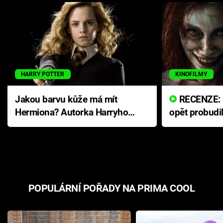
HARRY POTTER
KINOFILMY
Jakou barvu kůže má mít
RECENZE: Smrtelné zlo se
Hermiona? Autorka Harryho
opět probudi
Pottera přišla s ráznou
přichází s n
odpovědí
hororovou n
POPULÁRNÍ POŘADY NA PRIMA COOL