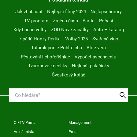
Jak zhubnout
Nejlepší filmy 2024
Nejlepší horory
TV program
Změna času
Partie
Počasí
Kdy budou volby
ZOO Nové začátky
Auto – katalog
7 pádů Honzy Dědka
Volby 2025
Svařené víno
Tatarák podle Pohlreicha
Aloe vera
Pěstování lichořeřišnice
Výpočet ascendentu
Tvarohové knedlíky
Nejlepší palačinky
Švestkový koláč
O FTV Prima
Management
Volná místa
Press