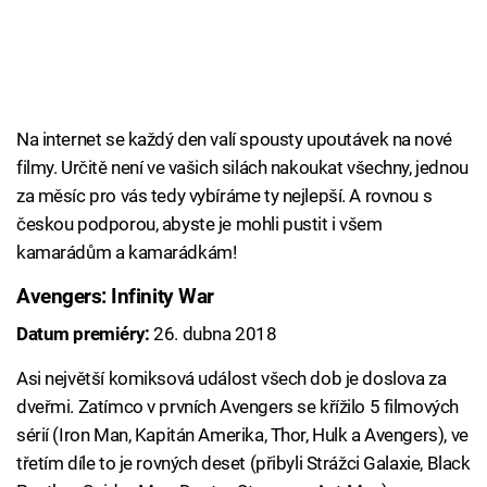
Na internet se každý den valí spousty upoutávek na nové
filmy. Určitě není ve vašich silách nakoukat všechny, jednou
za měsíc pro vás tedy vybíráme ty nejlepší. A rovnou s
českou podporou, abyste je mohli pustit i všem
kamarádům a kamarádkám!
Avengers: Infinity War
Datum premiéry:
26. dubna 2018
Asi největší komiksová událost všech dob je doslova za
dveřmi. Zatímco v prvních Avengers se křížilo 5 filmových
sérií (Iron Man, Kapitán Amerika, Thor, Hulk a Avengers), ve
třetím díle to je rovných deset (přibyli Strážci Galaxie, Black