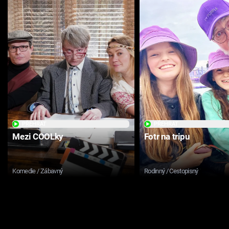
PŘEHRÁT
PŘEHRÁT
Mezi COOLky
Fotr na tripu
Komedie / Zábavný
Rodinný / Cestopisný