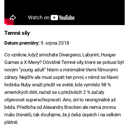
Temné síly
Datum premiéry:
9. srpna 2018
Co vznikne, když smícháte Divergenci, Labyrint, Hunger
Games a X-Meny? Očividně Temné síly, které se pokusí být
novým "young adult" hitem s minimálně třemi filmovými
zářezy. Nejdřív ale musí uspět ten první, v němž se hlavní
hrdinka Ruby snaží přežít ve světě, kde vymřelo 98 %
amerických dětí, načež se u přeživších 2 % začaly
objevovat superschopnosti. Ano, zní to neoriginálně až
běda. Předloha od Alexandry Bracken ale nemá zrovna
málo čtenářů, tak doufejme, že ji čeká úspěch i na velkém
plátně.