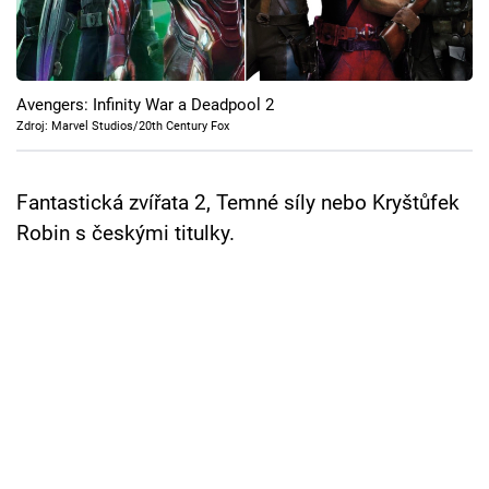
Cool Esport
Pořady
Avengers: Infinity War a Deadpool 2
TV Program
Zdroj: Marvel Studios/20th Century Fox
Sledujte prima+
Fantastická zvířata 2, Temné síly nebo Kryštůfek
Robin s českými titulky.
Přihlášení
Sledujte nás