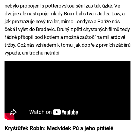
nebylo propojení s potterovskou sérií zas tak úzké. Ve
dvojce ale nastupuje mladý Brumbál s tváří Judea Law, a
jak prozrazuje nový trailer, mimo Londýna a Paříže nás
čeká i výlet do Bradavic. Druhý z pěti chystaných filmů tedy
řádně přitopil pod kotlem a možná zaútočí na miliardové
tržby. Což nás vzhledem k tomu, jak dobře z prvních záběrů
vypadá, ani trochu netrápí!
Kryštůfek Robin: Medvídek Pú a jeho přátelé