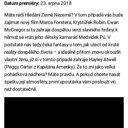
Datum premiéry:
23. srpna 2018
Máte rádi Hledání Země Nezemě? V tom případě vás bude
zajímat nový film Marca Forstera, Kryštůfek Robin. Ewan
McGregor si tu zahraje dospělou verzi slavného hrdiny, k
němuž se vrátí jeho dětský kamarád Medvídek Pú. V
podstatě nás tedy čeká fantasy o tom, jak utéct od kruté
reality dospělého života – a ideálně přitom znovu okouzlit
vlastní ženu, již si v tomto případě zahraje Hayley Atwell
(Peggy Carter z Kapitána Ameriky). Že to zní jako velká
pohádková nádhera? Máte pravdu. A pokud chcete nasát
špetku její atmosféry, první upoutávka vám poslouží víc
než dostatečně.