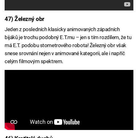
47) Železný obr
Jeden z posledních klasicky animovaných západních
bijáků je trochu podobný E.T.mu – jen s tím rozdílem, že tu
má E.T. podobu stometrového robota! Železný obr však
snese srovnání nejen v animované kategorii, ale i napříč
celým filmovým spektrem.