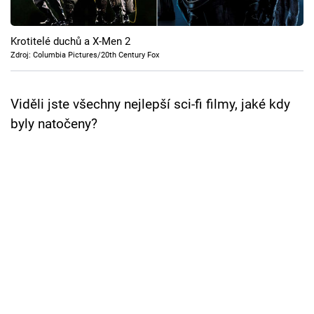
Cool Esport
Krotitelé duchů a X-Men 2
Pořady
Zdroj: Columbia Pictures/20th Century Fox
TV Program
Viděli jste všechny nejlepší sci-fi filmy, jaké kdy
Sledujte prima+
byly natočeny?
Přihlášení
Sledujte nás