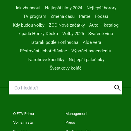
Jak zhubnout
Nejlepší filmy 2024
Nejlepší horory
TV program
Změna času
Partie
Počasí
Kdy budou volby
ZOO Nové začátky
Auto – katalog
7 pádů Honzy Dědka
Volby 2025
Svařené víno
Tatarák podle Pohlreicha
Aloe vera
Pěstování lichořeřišnice
Výpočet ascendentu
Tvarohové knedlíky
Nejlepší palačinky
Švestkový koláč
O FTV Prima
Management
Volná místa
Press