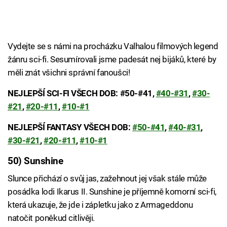
Vydejte se s námi na procházku Valhalou filmových legend
žánru sci-fi. Sesumírovali jsme padesát nej bijáků, které by
měli znát všichni správní fanoušci!
NEJLEPŠÍ SCI-FI VŠECH DOB: #50-#41,
#40-#31
,
#30-
#21
,
#20-#11
,
#10-#1
NEJLEPŠÍ FANTASY VŠECH DOB:
#50-#41
,
#40-#31
,
#30-#21
,
#20-#11
,
#10-#1
50) Sunshine
Slunce přichází o svůj jas, zažehnout jej však stále může
posádka lodi Ikarus II. Sunshine je příjemně komorní sci-fi,
která ukazuje, že jde i zápletku jako z Armageddonu
natočit poněkud citlivěji.