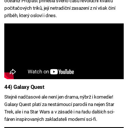
oceánu! Propast přinesla svého času revoluční kvalitu
počítačových triků, její netradiční zasazení z ní však činí
příběh, který osloví i dnes.
44) Galaxy Quest
Stejně nadčasové ale není jen drama, nýbrž i komedie!
Galaxy Quest platí za nestárnoucí parodii na nejen Star
Trek, ale i na Star Wars a v zásadě i na řadu dalších sci-
fáren inspirovaných zakladateli moderní sci-fi.