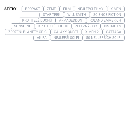
ŠTÍTKY
PROPAST
ZEMĚ
FILM
NEJLEPŠÍ FILMY
X-MEN
STAR TREK
WILL SMITH
SCIENCE FICTION
KROTITELÉ DUCHŮ
ARMAGEDDON
ROLAND EMMERICH
SUNSHINE
KROTITELÉ DUCHŮ
ŽELEZNÝ OBR
DISTRICT 9
ZROZENÍ PLANETY OPIC
GALAXY QUEST
X-MEN 2
GATTACA
AKIRA
NEJLEPŠÍ SCI-FI
50 NEJLEPŠÍCH SCI-FI