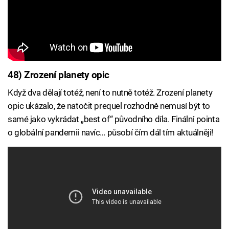
48) Zrození planety opic
Když dva dělají totéž, není to nutně totéž. Zrození planety
opic ukázalo, že natočit prequel rozhodně nemusí být to
samé jako vykrádat „best of“ původního díla. Finální pointa
o globální pandemii navíc… působí čím dál tím aktuálněji!