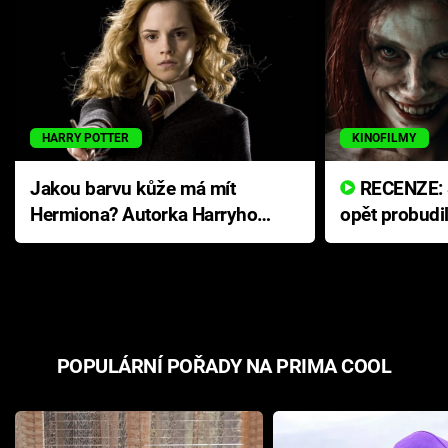
HARRY POTTER
KINOFILMY
Jakou barvu kůže má mít
RECENZE: Smrtelné zlo se
Hermiona? Autorka Harryho
opět probudi
Pottera přišla s ráznou
přichází s n
odpovědí
hororovou n
POPULÁRNÍ POŘADY NA PRIMA COOL