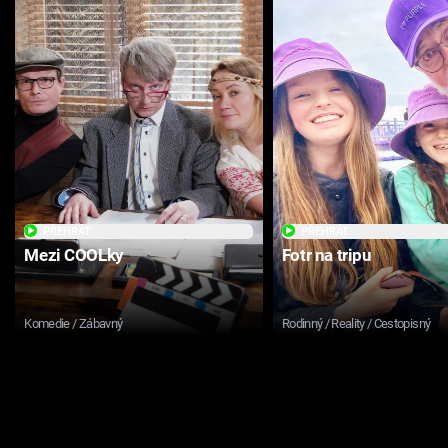
PŘEHRÁT
PŘEHRÁT
Mezi COOLky
Fotr na tripu
Komedie / Zábavný
Rodinný / Reality / Cestopisný