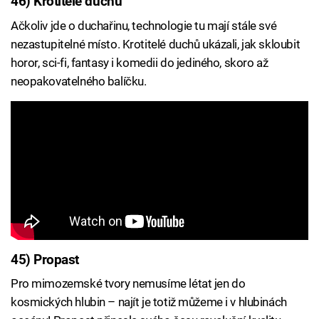
46) Krotitelé duchů
Ačkoliv jde o duchařinu, technologie tu mají stále své
nezastupitelné místo. Krotitelé duchů ukázali, jak skloubit
horor, sci-fi, fantasy i komedii do jediného, skoro až
neopakovatelného balíčku.
45) Propast
Pro mimozemské tvory nemusíme létat jen do
kosmických hlubin – najít je totiž můžeme i v hlubinách