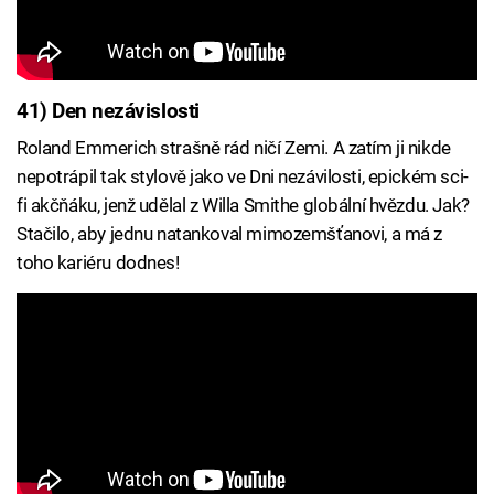
41) Den nezávislosti
Roland Emmerich strašně rád ničí Zemi. A zatím ji nikde
nepotrápil tak stylově jako ve Dni nezávilosti, epickém sci-
fi akčňáku, jenž udělal z Willa Smithe globální hvězdu. Jak?
Stačilo, aby jednu natankoval mimozemšťanovi, a má z
toho kariéru dodnes!