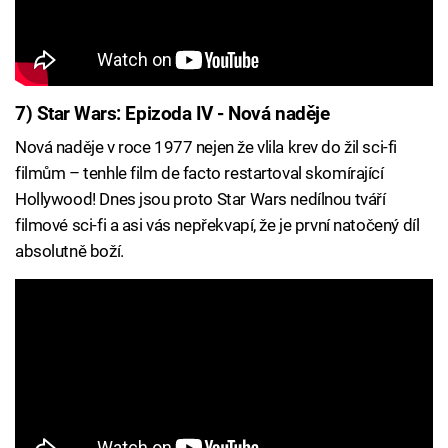
7) Star Wars: Epizoda IV - Nová naděje
Nová naděje v roce 1977 nejen že vlila krev do žil sci-fi
filmům – tenhle film de facto restartoval skomírající
Hollywood! Dnes jsou proto Star Wars nedílnou tváří
filmové sci-fi a asi vás nepřekvapí, že je první natočený díl
absolutně boží.