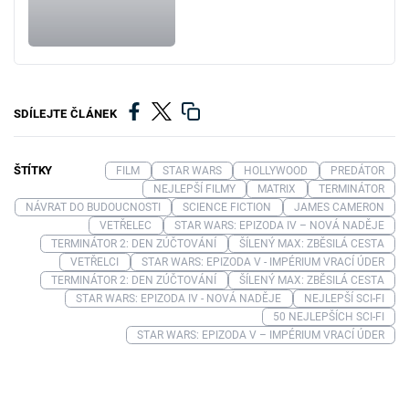
SDÍLEJTE ČLÁNEK
ŠTÍTKY
FILM
STAR WARS
HOLLYWOOD
PREDÁTOR
NEJLEPŠÍ FILMY
MATRIX
TERMINÁTOR
NÁVRAT DO BUDOUCNOSTI
SCIENCE FICTION
JAMES CAMERON
VETŘELEC
STAR WARS: EPIZODA IV – NOVÁ NADĚJE
TERMINÁTOR 2: DEN ZÚČTOVÁNÍ
ŠÍLENÝ MAX: ZBĚSILÁ CESTA
VETŘELCI
STAR WARS: EPIZODA V - IMPÉRIUM VRACÍ ÚDER
TERMINÁTOR 2: DEN ZÚČTOVÁNÍ
ŠÍLENÝ MAX: ZBĚSILÁ CESTA
STAR WARS: EPIZODA IV - NOVÁ NADĚJE
NEJLEPŠÍ SCI-FI
50 NEJLEPŠÍCH SCI-FI
STAR WARS: EPIZODA V – IMPÉRIUM VRACÍ ÚDER