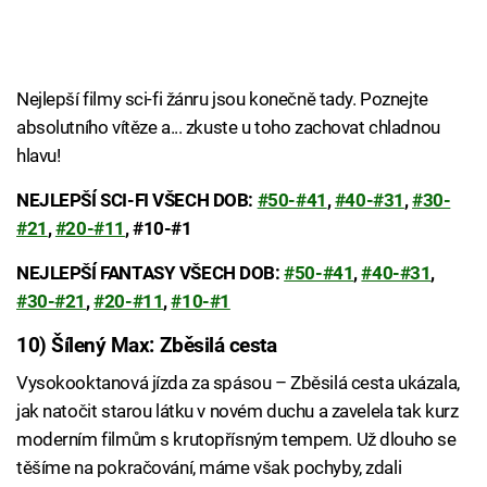
Nejlepší filmy sci-fi žánru jsou konečně tady. Poznejte
absolutního vítěze a... zkuste u toho zachovat chladnou
hlavu!
NEJLEPŠÍ SCI-FI VŠECH DOB:
#50-#41
,
#40-#31
,
#30-
#21
,
#20-#11
, #10-#1
NEJLEPŠÍ FANTASY VŠECH DOB:
#50-#41
,
#40-#31
,
#30-#21
,
#20-#11
,
#10-#1
10) Šílený Max: Zběsilá cesta
Vysokooktanová jízda za spásou – Zběsilá cesta ukázala,
jak natočit starou látku v novém duchu a zavelela tak kurz
moderním filmům s krutopřísným tempem. Už dlouho se
těšíme na pokračování, máme však pochyby, zdali