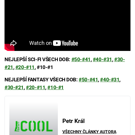
NEJLEPŠÍ SCI-FI VŠECH DOB:
#50-#41
,
#40-#31
,
#30-
#21
,
#20-#11
, #10-#1
NEJLEPŠÍ FANTASY VŠECH DOB:
#50-#41
,
#40-#31
,
#30-#21
,
#20-#11
,
#10-#1
Petr Král
VŠECHNY ČLÁNKY AUTORA