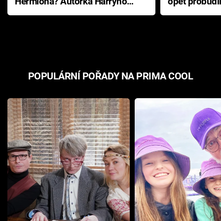
Hermiona? Autorka Harryho
opět probudi
Pottera přišla s ráznou
přichází s n
odpovědí
hororovou n
POPULÁRNÍ POŘADY NA PRIMA COOL