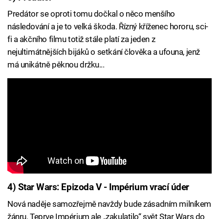
Predátor se oproti tomu dočkal o něco menšího
následování a je to velká škoda. Řízný kříženec hororu, sci-
fi a akčního filmu totiž stále platí za jeden z
nejultimátnějších bijáků o setkání člověka a ufouna, jenž
má unikátně pěknou držku...
4) Star Wars: Epizoda V - Impérium vrací úder
Nová naděje samozřejmě navždy bude zásadním milníkem
žánru. Teprve Impérium ale „zakulatilo“ svět Star Wars do