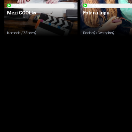
PŘEHRÁT
PŘEHRÁT
Mezi COOLky
Fotr na tripu
Komedie / Zábavný
Rodinný / Cestopisný