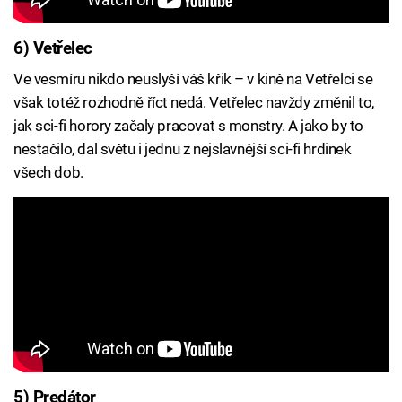
6) Vetřelec
Ve vesmíru nikdo neuslyší váš křik – v kině na Vetřelci se
však totéž rozhodně říct nedá. Vetřelec navždy změnil to,
jak sci-fi horory začaly pracovat s monstry. A jako by to
nestačilo, dal světu i jednu z nejslavnější sci-fi hrdinek
všech dob.
5) Predátor