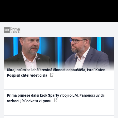
Ukrajincům se lehčí trestná činnost odpouštěla, tvrdí Koten.
Pospíšil chtěl vidět čísla
Prima přinese další krok Sparty v boji o LM. Fanoušci uvidí i
rozhodující odvetu v Lyonu