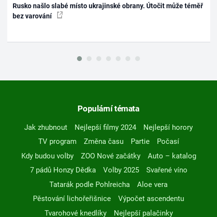
Rusko našlo slabé místo ukrajinské obrany. Útočit může téměř
bez varování
Populární témata
Jak zhubnout
Nejlepší filmy 2024
Nejlepší horory
TV program
Změna času
Partie
Počasí
Kdy budou volby
ZOO Nové začátky
Auto – katalog
7 pádů Honzy Dědka
Volby 2025
Svařené víno
Tatarák podle Pohlreicha
Aloe vera
Pěstování lichořeřišnice
Výpočet ascendentu
Tvarohové knedlíky
Nejlepší palačinky