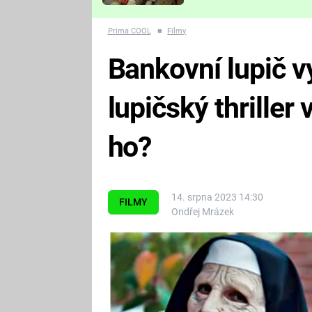
Které děsivé pecky vám
nejvíc zvednou tep?
Prima COOL
■
Filmy
Bankovní lupič vy
lupičský thriller 
ho?
14. srpna 2023 14:30
FILMY
Ondřej Mrázek