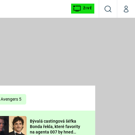
ŽIVĚ
Vyhledávání
Můj p
Prima+
É
CNN Prima NEWS
E
Prima FRESH
ŠÍ
Prima LIVING
E
Prima Ženy
Avengers 5
Prima LAJK
Bývalá castingová šéfka
OOL
Bonda řekla, které favority
Sledujte nás
na agenta 007 by hned