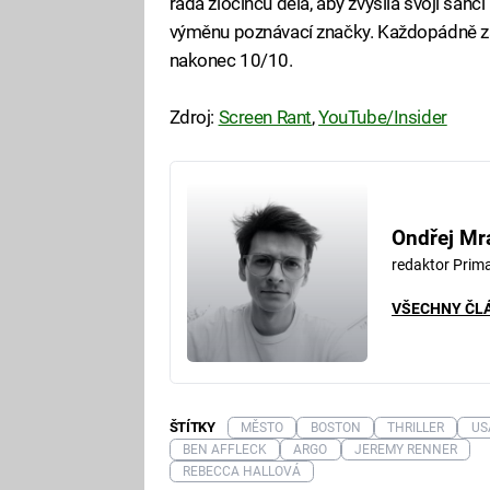
řada zločinců dělá, aby zvýšila svoji šanc
výměnu poznávací značky. Každopádně za 
nakonec 10/10.
Zdroj:
Screen Rant
,
YouTube/Insider
Ondřej Mr
redaktor Pri
VŠECHNY ČL
ŠTÍTKY
MĚSTO
BOSTON
THRILLER
US
BEN AFFLECK
ARGO
JEREMY RENNER
REBECCA HALLOVÁ