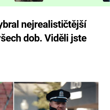
představit
bral nejrealističtější
všech dob. Viděli jste