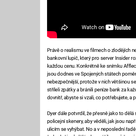
Právě o realismu ve filmech o zlodějích n
bankovní lupič, který pro server Insider 
každou cenu. Konkrétně ke snímku Affle
jsou dodnes ve Spojených státech poměr
nebezpečnější, protože v nich většinou sed
stříleli zpátky a bránili peníze bank za k
dovnitř, abyste si vzali, co potřebujete, a
Dyer dále potvrdil, že přesně jako to dělá sk
policejní skenery, aby věděli, jak jsou na
ulicím se vyhýbat. No a v neposlední řadě