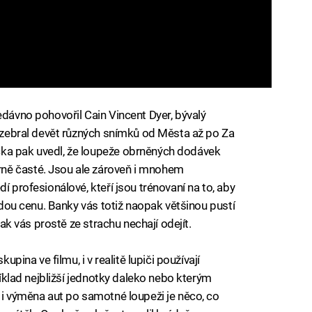
edávno pohovořil Cain Vincent Dyer, bývalý
rozebral devět různých snímků od Města až po Za
cka pak uvedl, že loupeže obrněných dodávek
ně časté. Jsou ale zároveň i mnohem
í profesionálové, kteří jsou trénovaní na to, aby
aždou cenu. Banky vás totiž naopak většinou pustí
 pak vás prostě ze strachu nechají odejít.
upina ve filmu, i v realitě lupiči používají
příklad nejbližší jednotky daleko nebo kterým
 i výměna aut po samotné loupeži je něco, co