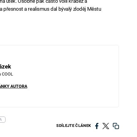
i na útěk. Osobně pak často volil krádež a
přesnost a realismus dal bývalý zloděj Městu
ázek
ma COOL
ÁNKY AUTORA
A
SDÍLEJTE ČLÁNEK