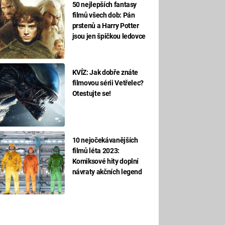
50 nejlepších fantasy
filmů všech dob: Pán
prstenů a Harry Potter
jsou jen špičkou ledovce
KVÍZ: Jak dobře znáte
filmovou sérii Vetřelec?
Otestujte se!
10 nejočekávanějších
filmů léta 2023:
Komiksové hity doplní
návraty akčních legend