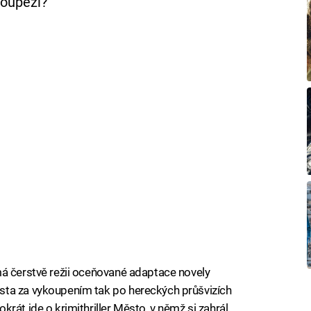
loupeží?
má čerstvě režii oceňované adaptace novely
sta za vykoupením tak po hereckých průšvizích
rát jde o krimithriller Město, v němž si zahrál