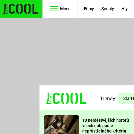
Menu
Filmy
Seriály
Hry
Seriály
Filmy
SIMPSONOVI
STAR WARS
HVĚZDNÁ
AVENGERS
BRÁNA
RYCHLE A
TEORIE
ZBĚSILE 10
Trendy:
VELKÉHO
Star
PREDÁTOR
TŘESKU
10 nejděsivějších hororů
FUTURAMA
všech dob podle
neprůstřelného kritéria.