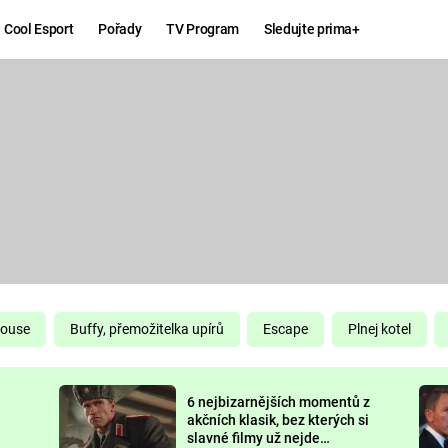
Cool Esport
Pořady
TV Program
Sledujte prima+
Hry
Zábava
MAFIA
ZÁBAVN
GALERI
GTA 6
NEJLEP
KINGDOM
KOMEDI
COME:
DELIVERANCE
CHUCK
House
Buffy, přemožitelka upírů
Escape
Plnej kotel
NORRIS
ESPORT
6 nejbizarnějších momentů z
DEADP
akčních klasik, bez kterých si
slavné filmy už nejde