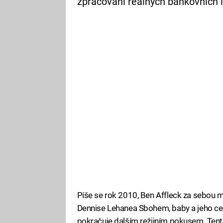
zpracování reálných bankovních 
Píše se rok 2010, Ben Affleck za sebou 
Dennise Lehanea Sbohem, baby a jeho ce
pokračuje dalším režijním pokusem. Tentok