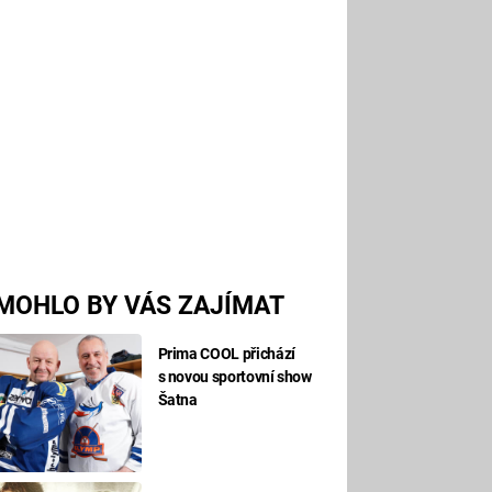
MOHLO BY VÁS ZAJÍMAT
Prima COOL přichází
s novou sportovní show
Šatna