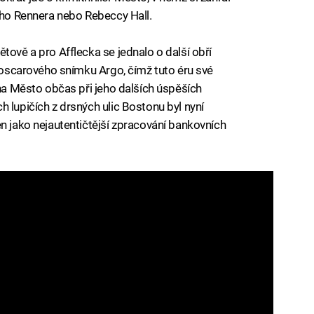
myho Rennera nebo Rebeccy Hall.
tově a pro Afflecka se jednalo o další obří
ž oscarového snímku Argo, čímž tuto éru své
 na Město občas při jeho dalších úspěších
 lupičích z drsných ulic Bostonu byl nyní
en jako nejautentičtější zpracování bankovních