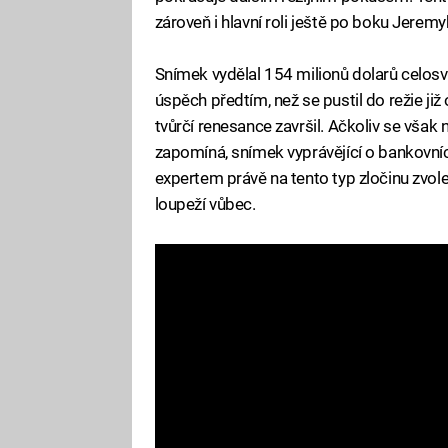
zároveň i hlavní roli ještě po boku Jere
Snímek vydělal 154 milionů dolarů celosvě
úspěch předtím, než se pustil do režie ji
tvůrčí renesance završil. Ačkoliv se však
zapomíná, snímek vyprávějící o bankovních
expertem právě na tento typ zločinu zvol
loupeží vůbec.