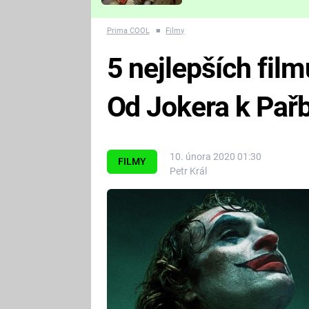
Které děsivé pecky vám
nejvíc zvednou tep?
Prima COOL
■
Filmy
5 nejlepších film
Od Jokera k Pař
10. února 2020 01:30
FILMY
Petr Král