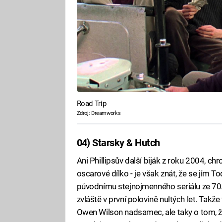
Road Trip
Zdroj: Dreamworks
04) Starsky & Hutch
Ani Phillipsův další biják z roku 2004, chr
oscarové dílko - je však znát, že se jím 
původnímu stejnojmenného seriálu ze 70. 
zvláště v první polovině nultých let. Takž
Owen Wilson nadsamec, ale taky o tom, že