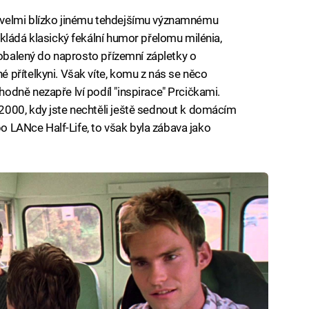
velmi blízko jinému tehdejšímu významnému
kládá klasický fekální humor přelomu milénia,
aobalený do naprosto přízemní zápletky o
přítelkyni. Však víte, komu z nás se něco
dně nezapře lví podíl "inspirace" Prcičkami.
000, kdy jste nechtěli ještě sednout k domácím
po LANce Half-Life, to však byla zábava jako