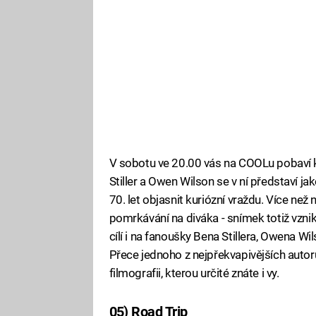
V sobotu ve 20.00 vás na COOLu pobaví k
Stiller a Owen Wilson se v ní představí j
70. let objasnit kuriózní vraždu. Více ne
pomrkávání na diváka - snímek totiž vznik
cílí i na fanoušky Bena Stillera, Owena Wi
Přece jednoho z nejpřekvapivějších autor
filmografii, kterou určité znáte i vy.
05) Road Trip
Fa