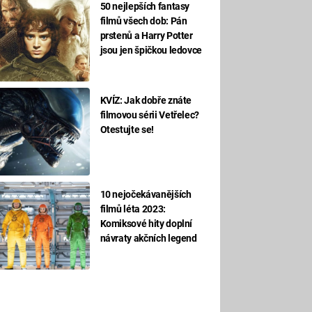
50 nejlepších fantasy
filmů všech dob: Pán
prstenů a Harry Potter
jsou jen špičkou ledovce
KVÍZ: Jak dobře znáte
filmovou sérii Vetřelec?
Otestujte se!
10 nejočekávanějších
filmů léta 2023:
Komiksové hity doplní
návraty akčních legend