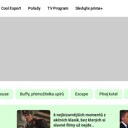
Cool Esport
Pořady
TV Program
Sledujte prima+
Hry
Zábava
MAFIA
ZÁBAVN
GALERI
GTA 6
NEJLEP
KINGDOM
KOMEDI
COME:
DELIVERANCE
CHUCK
House
Buffy, přemožitelka upírů
Escape
Plnej kotel
NORRIS
ESPORT
6 nejbizarnějších momentů z
DEADP
akčních klasik, bez kterých si
slavné filmy už nejde