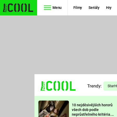
Menu
Filmy
Seriály
Hry
Seriály
Filmy
SIMPSONOVI
STAR WARS
HVĚZDNÁ
AVENGERS
BRÁNA
RYCHLE A
TEORIE
ZBĚSILE 10
Trendy:
VELKÉHO
Star
PREDÁTOR
TŘESKU
10 nejděsivějších hororů
FUTURAMA
všech dob podle
neprůstřelného kritéria.