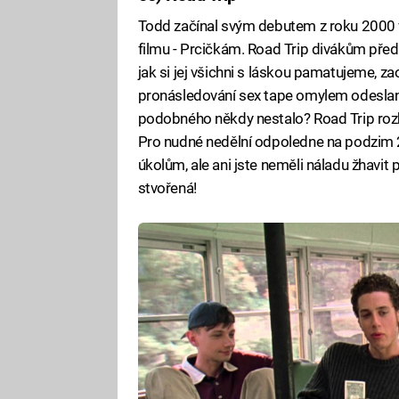
Todd začínal svým debutem z roku 2000 
filmu - Prcičkám. Road Trip divákům před
jak si jej všichni s láskou pamatujeme, z
pronásledování sex tape omylem odeslané 
podobného někdy nestalo? Road Trip rozho
Pro nudné nedělní odpoledne na podzim 2
úkolům, ale ani jste neměli náladu žhavit 
stvořená!