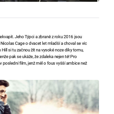
překvapit. Jeho Týpci a zbraně z roku 2016 jsou
Nicolas Cage o dvacet let mladší a choval se víc
h Hill si tu začnou žít na vysoké noze díky tomu,
enže pak se ukáže, že zdaleka nejen té! Pro
iv poslední film, jenž měl o fous vyšší ambice než