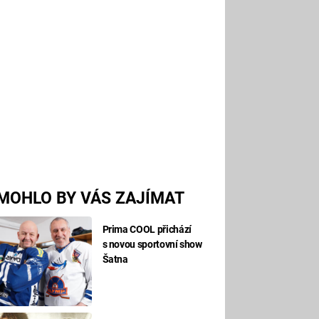
MOHLO BY VÁS ZAJÍMAT
Prima COOL přichází
s novou sportovní show
Šatna