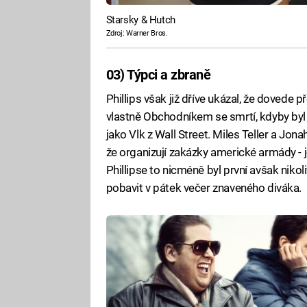
Starsky & Hutch
Zdroj: Warner Bros.
03) Týpci a zbraně
Phillips však již dříve ukázal, že dovede 
vlastně Obchodníkem se smrtí, kdyby byl 
jako Vlk z Wall Street. Miles Teller a Jona
že organizují zakázky americké armády - j
Phillipse to nicméně byl první avšak nikol
pobavit v pátek večer znaveného diváka.