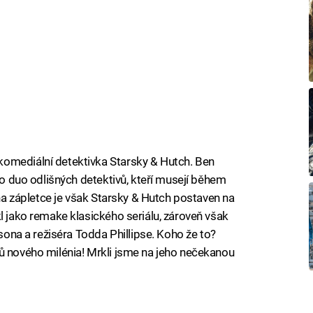
omediální detektivka Starsky & Hutch. Ben
ako duo odlišných detektivů, kteří musejí během
ž na zápletce je však Starsky & Hutch postaven na
l jako remake klasického seriálu, zároveň však
lsona a režiséra Todda Phillipse. Koho že to?
ů nového milénia! Mrkli jsme na jeho nečekanou
iled to fetch