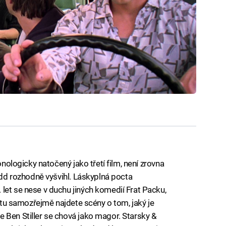
onologicky natočený jako třetí film, není zrovna
Todd rozhodně vyšvihl. Láskyplná pocta
let se nese v duchu jiných komedií Frat Packu,
e tu samozřejmě najdete scény o tom, jaký je
 Ben Stiller se chová jako magor. Starsky &