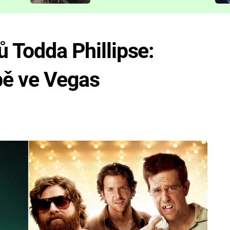
představit
ů Todda Phillipse:
bě ve Vegas