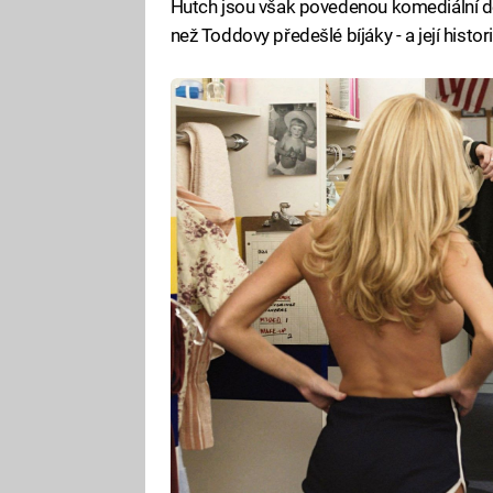
Hutch jsou však povedenou komediální de
než Toddovy předešlé bíjáky - a její hist