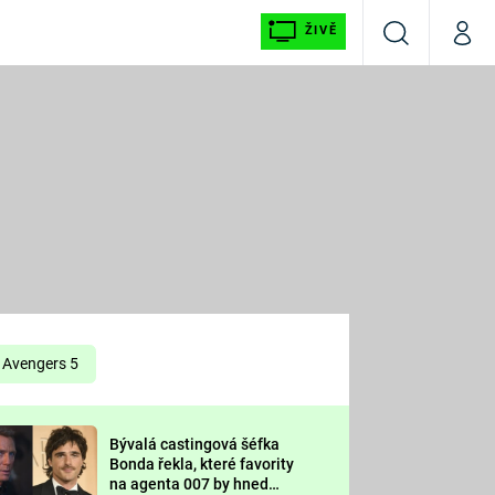
ŽIVĚ
Vyhledávání
Můj p
Prima+
É
CNN Prima NEWS
E
Prima FRESH
ŠÍ
Prima LIVING
E
Prima Ženy
Avengers 5
Prima LAJK
Bývalá castingová šéfka
OOL
Bonda řekla, které favority
Sledujte nás
na agenta 007 by hned