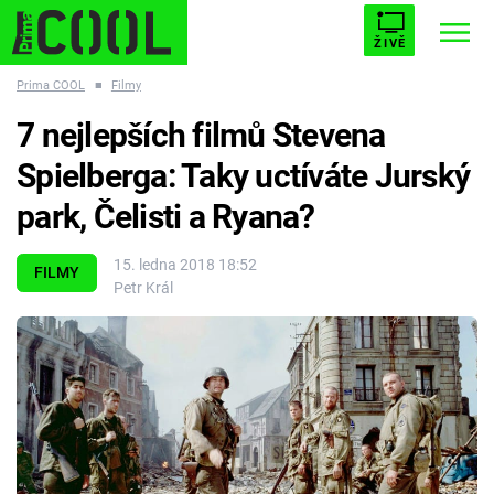
ŽIVĚ
Prima COOL
■
Filmy
STARHOUSE
BUFFY, PŘEMOŽITELKA UPÍRŮ
Trendy:
7 nejlepších filmů Stevena
ESCAPE
PLNEJ KOTEL
AVENGERS 5
Spielberga: Taky uctíváte Jurský
park, Čelisti a Ryana?
15. ledna 2018 18:52
FILMY
Petr Král
Témata
Filmy
Seriály
Hry