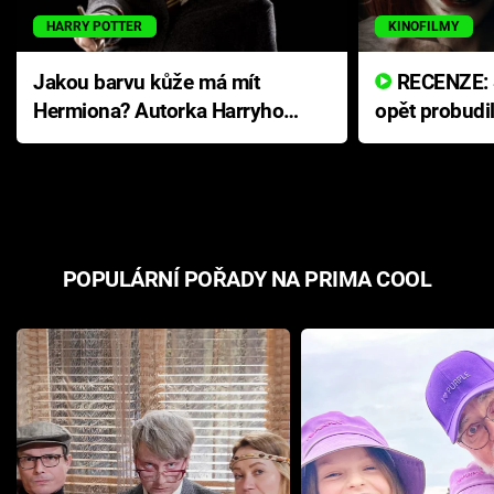
HARRY POTTER
KINOFILMY
Jakou barvu kůže má mít
RECENZE: Smrtelné zlo se
Hermiona? Autorka Harryho
opět probudi
Pottera přišla s ráznou
přichází s n
odpovědí
hororovou n
POPULÁRNÍ POŘADY NA PRIMA COOL