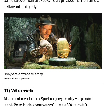
tom ostrově mohl prakticky hodit při zkoumání chrámů a
setkávání s lidojedy!
Dobyvatelé ztracené archy
Zdroj: Universal pictures
01) Válka světů
Absolutním vrcholem Spielbergovy tvorby – a je nám
jasné, že to bude kontroverzní – je ale Válka světů.