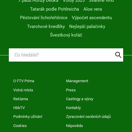
7 pádů Honzy Dědka
Volby 2025
Svařené víno
Tatarák podle Pohlreicha
Aloe vera
Pěstování lichořeřišnice
Výpočet ascendentu
Tvarohové knedlíky
Nejlepší palačinky
Švestkový koláč
O FTV Prima
Management
Volná místa
Press
Reklama
Castingy a výzvy
HbbTV
Kontakty
Podmínky užívání
Zpracování osobních údajů
Cookies
Nápověda