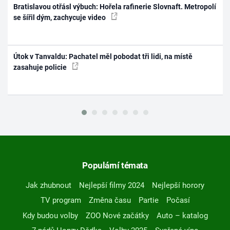
Bratislavou otřásl výbuch: Hořela rafinerie Slovnaft. Metropolí
se šířil dým, zachycuje video
Útok v Tanvaldu: Pachatel měl pobodat tři lidi, na místě
zasahuje policie
Populární témata
Jak zhubnout
Nejlepší filmy 2024
Nejlepší horory
TV program
Změna času
Partie
Počasí
Kdy budou volby
ZOO Nové začátky
Auto – katalog