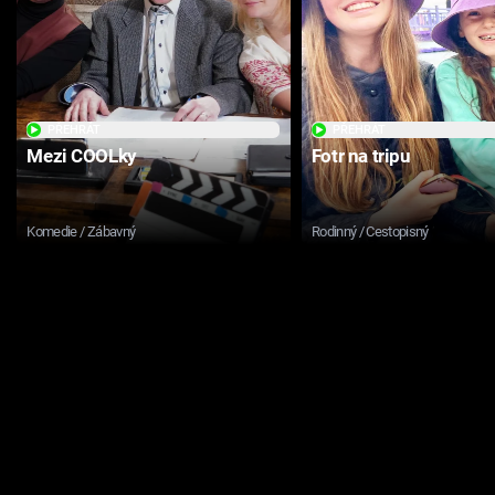
PŘEHRÁT
PŘEHRÁT
Mezi COOLky
Fotr na tripu
Komedie / Zábavný
Rodinný / Cestopisný