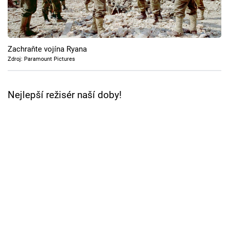
Cool Esport
Pořady
Zachraňte vojína Ryana
TV Program
Zdroj: Paramount Pictures
Sledujte prima+
Nejlepší režisér naší doby!
Přihlášení
Sledujte nás