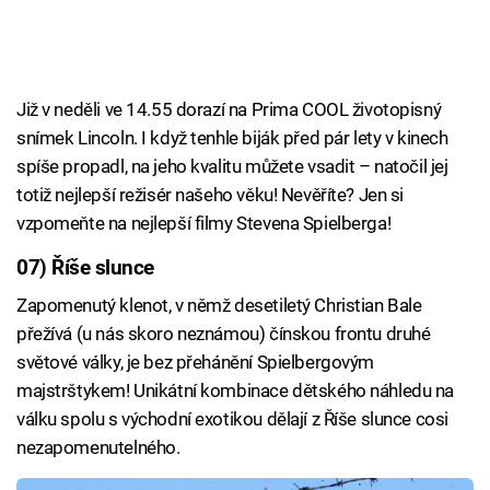
Již v neděli ve 14.55 dorazí na Prima COOL životopisný
snímek Lincoln. I když tenhle biják před pár lety v kinech
spíše propadl, na jeho kvalitu můžete vsadit – natočil jej
totiž nejlepší režisér našeho věku! Nevěříte? Jen si
vzpomeňte na nejlepší filmy Stevena Spielberga!
07) Říše slunce
Zapomenutý klenot, v němž desetiletý Christian Bale
přežívá (u nás skoro neznámou) čínskou frontu druhé
světové války, je bez přehánění Spielbergovým
majstrštykem! Unikátní kombinace dětského náhledu na
válku spolu s východní exotikou dělají z Říše slunce cosi
nezapomenutelného.