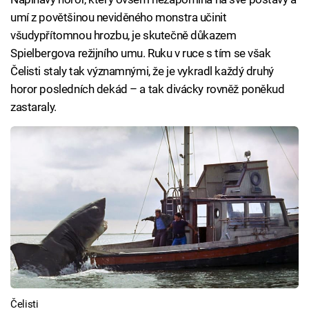
umí z povětšinou neviděného monstra učinit
všudypřítomnou hrozbu, je skutečně důkazem
Spielbergova režijního umu. Ruku v ruce s tím se však
Čelisti staly tak významnými, že je vykradl každý druhý
horor posledních dekád – a tak divácky rovněž poněkud
zastaraly.
Čelisti