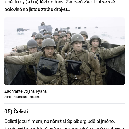
z něj filmy (a hry) těží dodnes. Zároveň však trpí ve své
polovině na jistou ztrátu drajvu…
Zachraňte vojína Ryana
Zdroj: Paramount Pictures
05) Čelisti
Čelisti jsou filmem, na němž si Spielberg udělal jméno.
Napínavý horor, který ovšem nezapomíná na své postavy a