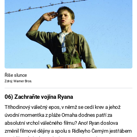
Říše slunce
Zdroj: Warner Bros.
06) Zachraňte vojína Ryana
Tříhodinový válečný epos, v němž se cedí krev a jehož
úvodní momentka z pláže Omaha dodnes patří za
absolutní vrchol válečného filmu? Ano! Ryan doslova
změnil filmové dějiny a spolu s Ridleyho Černým jestřábem