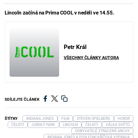
Lincoln začíná na Prima COOL v neděli ve 14.55.
Petr Král
VŠECHNY ČLÁNKY AUTORA
SDÍLEJTE ČLÁNEK
ŠTÍTKY
INDIANA JONES
FILM
STEVEN SPIELBERG
HOROR
ČELISTI
JURSKÝ PARK
LINCOLN
ČELISTI
VÁLKA SVĚTŮ
DOBYVATELÉ ZTRACENÉ ARCHY
INDIANA JONES A POSLEDNÍ KŘÍŽOVÁ VÝPRAVA