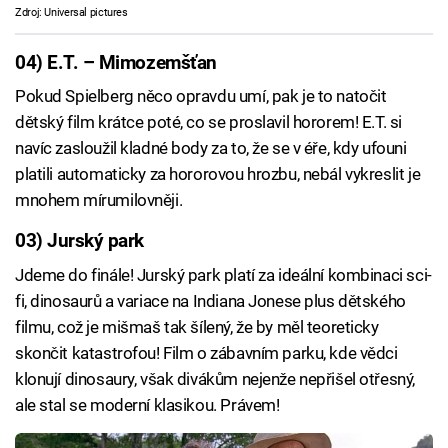
Zdroj: Universal pictures
04) E.T. – Mimozemšťan
Pokud Spielberg něco opravdu umí, pak je to natočit
dětský film krátce poté, co se proslavil hororem! E.T. si
navíc zasloužil kladné body za to, že se v éře, kdy ufouni
platili automaticky za hororovou hrozbu, nebál vykreslit je
mnohem mírumilovněji.
03) Jurský park
Jdeme do finále! Jurský park platí za ideální kombinaci sci-
fi, dinosaurů a variace na Indiana Jonese plus dětského
filmu, což je mišmaš tak šílený, že by měl teoreticky
skončit katastrofou! Film o zábavním parku, kde vědci
klonují dinosaury, však divákům nejenže nepřišel otřesný,
ale stal se moderní klasikou. Právem!