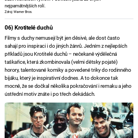
nejpamátnějších rolí.
Zdroj: Warner Bros.
06) Krotitelé duchů
Filmy s duchy nemusejí být jen děsivé, ale dost často
sahají pro inspiraci i do jiných žánrů. Jedním z nejlepších
příkladů jsou Krotitelé duchů – nečekaně výdělečná
taškařice, která zkombinovala (velmi dětsky pojaté)
horory, talentované komiky a povedené triky do rodinného
bijáku, který je inspirativní dodnes. A to dokonce tak
mocně, že se dočkal několika pokračování i remaku a jeho
ústřední motiv znáte i po třech dekádách.