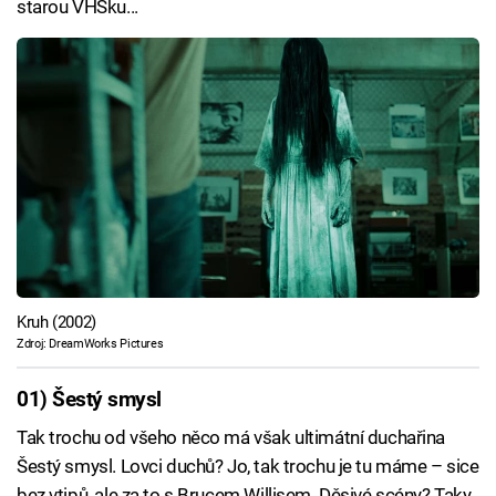
starou VHSku...
Kruh (2002)
Zdroj: DreamWorks Pictures
01) Šestý smysl
Tak trochu od všeho něco má však ultimátní duchařina
Šestý smysl. Lovci duchů? Jo, tak trochu je tu máme – sice
bez vtipů, ale za to s Brucem Willisem. Děsivé scény? Taky.