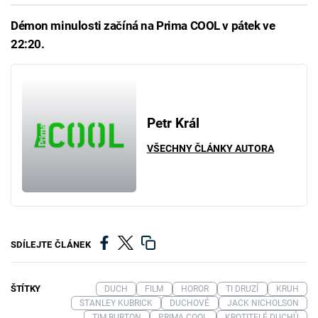
Démon minulosti začíná na Prima COOL v pátek ve
22:20.
Petr Král
VŠECHNY ČLÁNKY AUTORA
SDÍLEJTE ČLÁNEK
ŠTÍTKY
DUCH
FILM
HOROR
TI DRUZÍ
KRUH
STANLEY KUBRICK
DUCHOVÉ
JACK NICHOLSON
TIM BURTON
PRIMA COOL
KROTITELÉ DUCHŮ