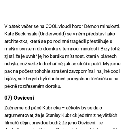
V pátek večer se na COOL vloudí horor Démon minulosti.
Kate Beckinsale (Underworld) se v něm představí jako
architektka, která se po rodinné tragédii přestěhuje s
malým synkem do domku s temnou minulostí. Brzy totiž
zjistí, že je uvnitř jejího baráku místnost, která v plánech
nebyla, což vede k duchařině, jak se sluší a patří. My jsme
pak na počest tohohle strašení zavzpomínali na jiné cool
bijáky, ve kterých byli duchové pomyslnou třešničkou na
pěkně roztřeseném dortíku.
07) Osvícení
Začneme od páně Kubricka – ačkoliv by se dalo
argumentovat, že je Stanley Kubrick jedním z největších
filmařů dějin, pravdou budiž, že jeho Osvícení… je