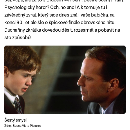
Psychologický horor? Och, no ano! A k tomu je tu i
závěrečný zvrat, který sice dnes zná i vaše babička, na
konci 90. let ale šlo o špičkové finále obrovského hitu.
Duchařiny zkrátka dovedou děsit, rozesmát a pobavit na
sto způsobů!
Šestý smysl
Zdroj: Buena Vista Pictures