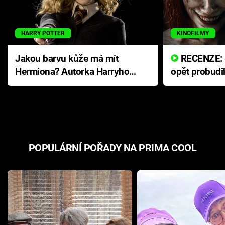
HARRY POTTER
KINOFILMY
Jakou barvu kůže má mít
RECENZE: Smrtelné zlo se
Hermiona? Autorka Harryho
opět probudi
Pottera přišla s ráznou
přichází s n
odpovědí
hororovou n
POPULÁRNÍ POŘADY NA PRIMA COOL