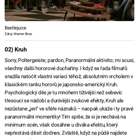
Beetlejuice
Zdroj: Warner Bros.
02) Kruh
Sorry, Poltergeiste; pardon, Paranormální aktivito; mi scusi,
všechny další hororové duchařiny. I když se řada filmařů
snažila natočit vlastní variaci téhož, absolutním vrcholem v
klasickém ranku hororů je japonsko-americký Kruh.
Psychologický děs je tu mnohem tíživější než sebevíc
třesoucí se nádobí a dunivější zvukové efekty, Kruh ale
nezůstane „jen“ ve sféře náznaků – naopak ukáže i ty pravé
paranormální momentky! Tím spíše, že si je nechává na
minimum scén, však dosáhne u diváka efektu, který
nepřestává děsit dodnes. Zvláště, když na půdě najdete