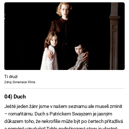
Ti druzí
Zdroj: Dimension Films
04) Duch
Ještě jeden žánr jsme v našem seznamu ale museli zmínit
– romaňtárnu. Duch s Patrickem Swayzem je jasným
důkazem toho, že nekrofilie může být po čertech přitažlivá
a neméně vzrušující! Tahle nadpřirozená story je vlastně