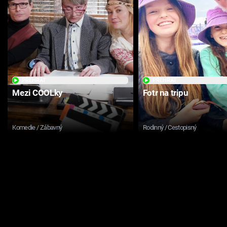
PŘEHRÁT
PŘEHRÁT
Mezi COOLky
Fotr na tripu
Komedie / Zábavný
Rodinný / Cestopisný