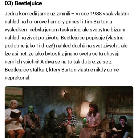
03) Beetlejuice
Jednu komedii jsme už zmínili – v roce 1988 však vlastní
náhled na hororové humory přinesl i Tim Burton a
výsledkem nebyla jenom taškařice, ale svébytně bizarní
náhled na život po životě. Beetlejuice popisuje (vlastně
podobně jako Ti druzí!) náhled duchů na svět živých… ale
lze asi říct, že jako bytosti z jiného světa se tu chovají
nemlich všichni! A dívá se na to tak dobře, že se z
Beetlejuice stal kult, který Burton vlastně nikdy úplně
nepřekonal.