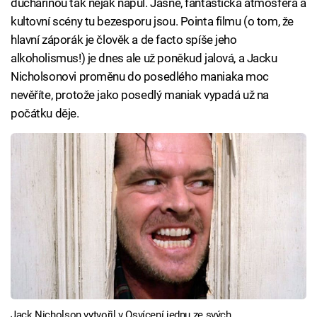
duchařinou tak nějak napůl. Jasně, fantastická atmosféra a
kultovní scény tu bezesporu jsou. Pointa filmu (o tom, že
hlavní záporák je člověk a de facto spíše jeho
alkoholismus!) je dnes ale už poněkud jalová, a Jacku
Nicholsonovi proměnu do posedlého maniaka moc
nevěříte, protože jako posedlý maniak vypadá už na
počátku děje.
Jack Nicholson vytvořil v Osvícení jednu ze svých