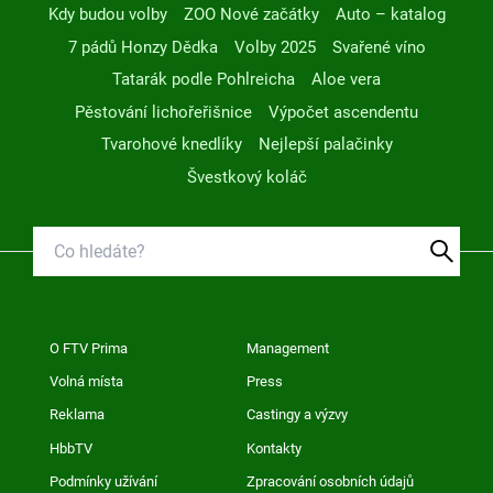
Kdy budou volby
ZOO Nové začátky
Auto – katalog
7 pádů Honzy Dědka
Volby 2025
Svařené víno
Tatarák podle Pohlreicha
Aloe vera
Pěstování lichořeřišnice
Výpočet ascendentu
Tvarohové knedlíky
Nejlepší palačinky
Švestkový koláč
O FTV Prima
Management
Volná místa
Press
Reklama
Castingy a výzvy
HbbTV
Kontakty
Podmínky užívání
Zpracování osobních údajů