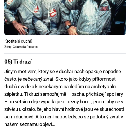
Krotitelé duchů
Zdroj: Columbia Pictures
05) Ti druzí
Jiným motivem, který se v duchařinách opakuje nápadně
často, je nečekaný zvrat. Skoro jako kdyby přítomnost
duchů sváděla k nečekaným náhledům na archetypální
zápletku. Ti druzí samozřejmě – bacha, přicházejí spoilery
– po většinu děje vypadá jako běžný horor, jenom aby se v
závěru ukázalo, že jeho hlavní hrdinové jsou ve skutečnosti
sami duchové. A to není naposledy, co se podobný zvrat v
našem seznamu objeví…