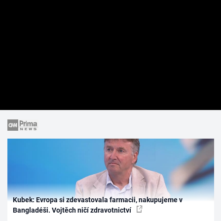
Kubek: Evropa si zdevastovala farmacii, nakupujeme v
Bangladéši. Vojtěch ničí zdravotnictví