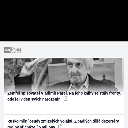
Zemřel spisovatel Vladimír Páral. Na jeho knihy se stály fronty,
odešel v den svých narozenin
Rusko mění osudy zmizelých vojáků. Z padlých dělá dezertéry,
rodiny přicházejí o miliony