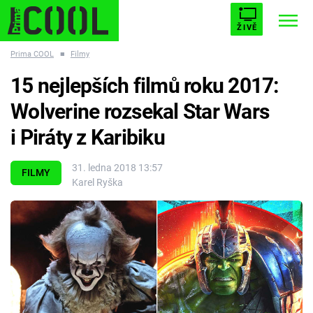
ŽIVĚ
Prima COOL
■
Filmy
STARHOUSE
BUFFY, PŘEMOŽITELKA UPÍRŮ
Trendy:
15 nejlepších filmů roku 2017:
ESCAPE
PLNEJ KOTEL
AVENGERS 5
Wolverine rozsekal Star Wars
i Piráty z Karibiku
31. ledna 2018 13:57
FILMY
Karel Ryška
Témata
Filmy
Seriály
Hry