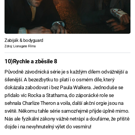
Zabiják & bodyguard
Zdroj: Lionsgate Films
10)
Rychle a zběsile 8
Původně závodnická série je s každým dílem odvážnější a
šílenější. A bezezbytku to platí i o osmém díle, který
dokázala zabodovat i bez Paula Walkera. Jednoduše se
přidalo víc Rocka a Stathama, do záporácké role se
sehnala Charlize Theron a voila, další akční orgie jsou na
světě. Někomu tahle série samozřejmě přijde úplně mimo.
Nás ale fyzikální zákony vážně netrápí a doufáme, že příště
dojde i na nevyhnutelný výlet do vesmíru!