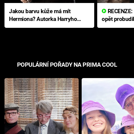
Jakou barvu kůže má mít
RECENZE: Smrtelné zlo se
Hermiona? Autorka Harryho
opět probudi
Pottera přišla s ráznou
přichází s n
odpovědí
hororovou n
POPULÁRNÍ POŘADY NA PRIMA COOL