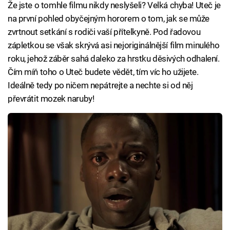
Že jste o tomhle filmu nikdy neslyšeli? Velká chyba! Uteč je
na první pohled obyčejným hororem o tom, jak se může
zvrtnout setkání s rodiči vaší přítelkyně. Pod řadovou
zápletkou se však skrývá asi nejoriginálnější film minulého
roku, jehož záběr sahá daleko za hrstku děsivých odhalení.
Čím míň toho o Uteč budete vědět, tím víc ho užijete.
Ideálně tedy po ničem nepátrejte a nechte si od něj
převrátit mozek naruby!