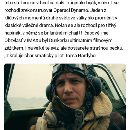
Interstellaru se vrhnul na další originální biják, v němž se
rozhodl zrekonstruovat Operaci Dynamo. Jeden z
klíčových momentů druhé světové války šlo proměnit v
klasické válečné drama. Nolan se ale rozhodl pro tíživý
napínák, v němž se brilantně míchají tři časové linie.
Obzvlášť v IMAXu byl Dunkerku ultimátním filmovým
zážitkem. I na velké televizi ale dostanete strašnou pecku,
jíž kraluje charismatický pilot Toma Hardyho.