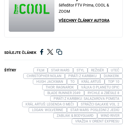
šéfeditor FTV Prima, COOL &
ZOOM
VŠECHNY ČLÁNKY AUTORA
SDÍLEJTE ČLÁNEK
ŠTÍTKY
FILM
STAR WARS
STYL
REŽISÉR
UTEČ
CHRISTOPHER NOLAN
PIRÁTI Z KARIBIKU
DUNKERK
HUGH JACKMAN
TO
KRÁL ARTUŠ
TOP 10
THOR: RAGNAROK
VÁLKA O PLANETU OPIC
BLADE RUNNER 2049
RYCHLE A ZBĚSILE 8
PIRÁTI Z KARIBIKU: SALAZAROVA POMSTA
KRÁL ARTUŠ: LEGENDA O MEČI
STRÁŽCI GALAXIE VOL. 2
LOGAN: WOLVERINE
STAR WARS: POSLEDNÍ Z JEDIŮ
ZABIJÁK & BODYGUARD
WIND RIVER
VRAŽDA V ORIENT EXPRESU