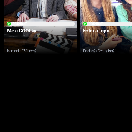
PŘEHRÁT
PŘEHRÁT
Mezi COOLky
Fotr na tripu
Komedie / Zábavný
Rodinný / Cestopisný