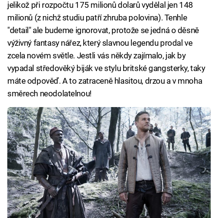
jelikož při rozpočtu 175 milionů dolarů vydělal jen 148
milionů (z nichž studiu patří zhruba polovina). Tenhle
"detail" ale budeme ignorovat, protože se jedná o děsně
výživný fantasy nářez, který slavnou legendu prodal ve
zcela novém světle. Jestli vás někdy zajímalo, jak by
vypadal středověký biják ve stylu britské gangsterky, taky
máte odpověď. A to zatraceně hlasitou, drzou a v mnoha
směrech neodolatelnou!