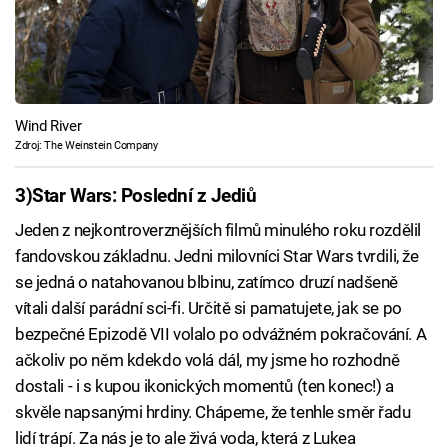
Wind River
Zdroj: The Weinstein Company
3)
Star Wars: Poslední z Jediů
Jeden z nejkontroverznějších filmů minulého roku rozdělil
fandovskou základnu. Jedni milovníci Star Wars tvrdili, že
se jedná o natahovanou blbinu, zatímco druzí nadšeně
vítali další parádní sci-fi. Určitě si pamatujete, jak se po
bezpečné Epizodě VII volalo po odvážném pokračování. A
ačkoliv po něm kdekdo volá dál, my jsme ho rozhodně
dostali - i s kupou ikonických momentů (ten konec!) a
skvěle napsanými hrdiny. Chápeme, že tenhle směr řadu
lidí trápí. Za nás je to ale živá voda, která z Lukea