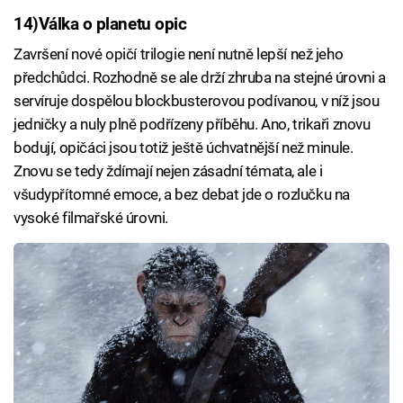
14)
Válka o planetu opic
Završení nové opičí trilogie není nutně lepší než jeho
předchůdci. Rozhodně se ale drží zhruba na stejné úrovni a
servíruje dospělou blockbusterovou podívanou, v níž jsou
jedničky a nuly plně podřízeny příběhu. Ano, trikaři znovu
bodují, opičáci jsou totiž ještě úchvatnější než minule.
Znovu se tedy ždímají nejen zásadní témata, ale i
všudypřítomné emoce, a bez debat jde o rozlučku na
vysoké filmařské úrovni.