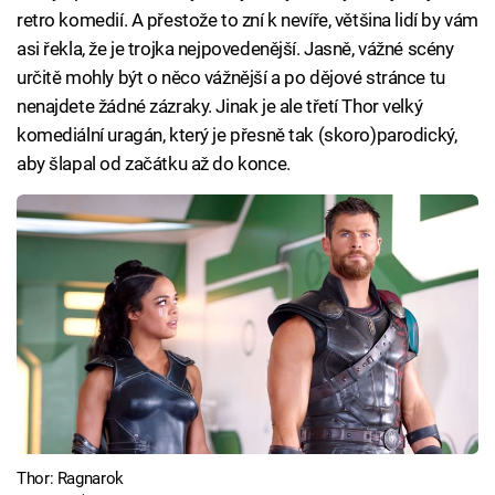
retro komedií. A přestože to zní k nevíře, většina lidí by vám
asi řekla, že je trojka nejpovedenější. Jasně, vážné scény
určitě mohly být o něco vážnější a po dějové stránce tu
nenajdete žádné zázraky. Jinak je ale třetí Thor velký
komediální uragán, který je přesně tak (skoro)parodický,
aby šlapal od začátku až do konce.
Thor: Ragnarok