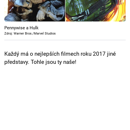
Cool Esport
Pořady
Pennywise a Hulk
TV Program
Zdroj: Warner Bros./Marvel Studios
Sledujte prima+
Každý má o nejlepších filmech roku 2017 jiné
představy. Tohle jsou ty naše!
Přihlášení
Sledujte nás