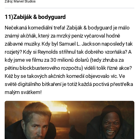
Zdroj: Marvel Studios
11)
Zabiják & bodyguard
Nečekaná komediální trefa! Zabiják & bodyguard je málo
známý akčňák, který za mrzký peníz vyčaroval hodně
zábavné muziky. Kdy byl Samuel L. Jackson naposledy tak
rozjetý? Kdy si Reynolds střihnul tak dobrého vzorňáka? A
kdy jsme ve filmu za 30 milionů dolarů (tedy zhruba za
pětinu blockbusterového rozpočtu) viděli tolik řízné akce?
Kéž by se takových akčních komedií objevovalo víc. Ve
světě digitálního bitkaření je totiž každá poctivá přestřelka
malým svátkem!