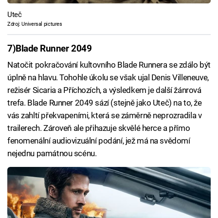
Uteč
Zdroj: Universal pictures
7)
Blade Runner 2049
Natočit pokračování kultovního Blade Runnera se zdálo být
úplně na hlavu. Tohohle úkolu se však ujal Denis Villeneuve,
režisér Sicaria a Příchozích, a výsledkem je další žánrová
trefa. Blade Runner 2049 sází (stejně jako Uteč) na to, že
vás zahltí překvapeními, která se záměrně neprozradila v
trailerech. Zároveň ale přihazuje skvělé herce a přímo
fenomenální audiovizuální podání, jež má na svědomí
nejednu památnou scénu.