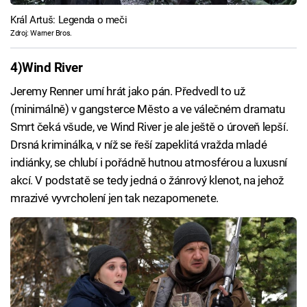
Král Artuš: Legenda o meči
Zdroj: Warner Bros.
4)
Wind River
Jeremy Renner umí hrát jako pán. Předvedl to už
(minimálně) v gangsterce Město a ve válečném dramatu
Smrt čeká všude, ve Wind River je ale ještě o úroveň lepší.
Drsná kriminálka, v níž se řeší zapeklitá vražda mladé
indiánky, se chlubí i pořádně hutnou atmosférou a luxusní
akcí. V podstatě se tedy jedná o žánrový klenot, na jehož
mrazivé vyvrcholení jen tak nezapomenete.