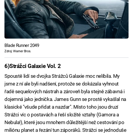
Blade Runner 2049
Zdroj: Warner Bros.
6)
Strážci Galaxie Vol. 2
Spoustě lidí se dvojka Strážců Galaxie moc nelíbila. My
jsme z ní ale byli nadšení, protože se dokázala vyhnout
řadě sequelových nástrah a zároveň byla stejně zábavná i
dojemná jako jednička. James Gunn se prostě vykašlal na
klasické "všude přidat a nazdar". Místo toho jsou druzí
Strážci víc o postavách a řeší složité vztahy (Gamora a
Nebula!), které jsou mnohem důležitější než cestování po
miliónu planet a řezání tun záporáků. Strážci se jednoduše