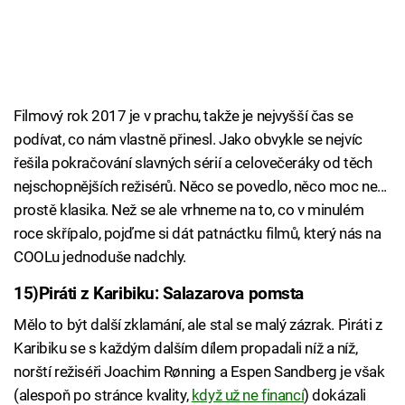
Filmový rok 2017 je v prachu, takže je nejvyšší čas se
podívat, co nám vlastně přinesl. Jako obvykle se nejvíc
řešila pokračování slavných sérií a celovečeráky od těch
nejschopnějších režisérů. Něco se povedlo, něco moc ne...
prostě klasika. Než se ale vrhneme na to, co v minulém
roce skřípalo, pojďme si dát patnáctku filmů, který nás na
COOLu jednoduše nadchly.
15)
Piráti z Karibiku: Salazarova pomsta
Mělo to být další zklamání, ale stal se malý zázrak. Piráti z
Karibiku se s každým dalším dílem propadali níž a níž,
norští režiséři Joachim Rønning a Espen Sandberg je však
(alespoň po stránce kvality,
když už ne financí
) dokázali