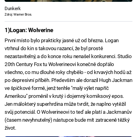
Dunkerk
Zdroj: Warner Bros.
1)
Logan: Wolverine
První místo bylo prakticky jasné už od března. Logan
vtrhnul do kin s takovou razancí, že byl prostě
nezastavitelný, a do konce roku nenašel konkurenci. Studio
20th Century Fox tu Wolverineovi konečně dopřálo
všechno, co mu dlouhé roky chybělo - od krvavých hodů až
po depresivní příběh. Především ale dorazil Hugh Jackman
ve špičkové formě, jenž tenhle "malý výlet napříč
Amerikou" proměnil v krutý i dojemný komiksový epos.
Jen málokterý superhrdina může tvrdit, že naplno vytěžil
svůj potenciál. O Wolverineovi to teď ale platí a Jackmanův
(časem nevyhnutelný) nástupce bude mít zatraceně těžký
život.