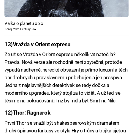
Válka o planetu opic
Zdroj: 20th Century Fox
13)
Vražda v Orient expresu
Že už se Vražda v Orient expresu několikrát natočila?
Pravda. Nová verze ale rozhodně není zbytečná, protože
vypadá nádherně, herecké obsazení je přímo luxusní a těch
pár drobných úprav slavnému příběhu jen a jen prospívá.
Jedna z nejslavnějších detektivek se tedy dočkala
moderního upgradeu, který stojí za to vidět. A už teď se
těšíme na pokračování, jímž by měla být Smrt na Nilu.
12)
Thor: Ragnarok
První Thor se snažil být shakespearovským dramatem,
druhý špinavou fantasy ve stylu Hry o trůny a trojka ujetou