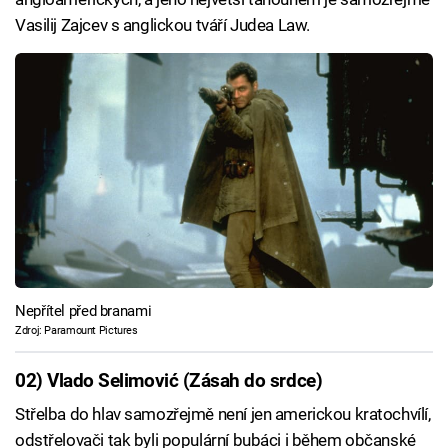
Vasilij Zajcev s anglickou tváří Judea Law.
Nepřítel před branami
Zdroj: Paramount Pictures
02) Vlado Selimović (Zásah do srdce)
Střelba do hlav samozřejmě není jen americkou kratochvílí,
odstřelovači tak byli populární bubáci i během občanské