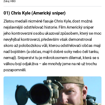
Zdroj: HBO
01) Chris Kyle (Americký sniper)
Zlatou medaili nicméně fasuje Chris Kyle, dost možná
nejslavnější odstřelovač historie. Film Americký sniper
jeho kontroverzní osobu ukazoval způsobem, který se moc
nevyhýbal kontroverzi, především však demonstroval
skoro až polobožskou vůli, kterou odstřelovači občas mají
nad bojištěm (a občas, mají-li dobré soky nebo čelí tanku,
nemají). Sniperství tu je mikrokosmem dilemat, která se s
válkou bojí odjakživa – ale mnohdy jsme na ně už trochu
pozapomněli.