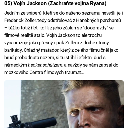
05) Vojín Jackson (Zachraňte vojína Ryana)
Jedním ze sniperů, kteří se do našeho seznamu nevešli, je i
Frederick Zoller, tedy odstřelovač z Hanebných parchantů
– těžko totiž říct, kolik z jeho zásluh se “doopravdy” ve
filmové realitě stalo. Vojín Jackson to ale trochu
vynahrazuje jako přesný opak Zollera z druhé strany
barikády. Chladný matador, který z celého filmu čněl jako
hruď probodnutá nožem, si tu střihl i efektní duel s
německým
heckenschützem
, a navždy se nám zapsal do
mozkového Centra filmových traumat...