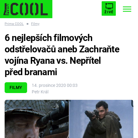
ŽIVĚ
Prima COOL
■
Filmy
STARHOUSE
BUFFY, PŘEMOŽITELKA UPÍRŮ
Trendy:
6 nejlepších filmových
ESCAPE
PLNEJ KOTEL
AVENGERS 5
odstřelovačů aneb Zachraňte
vojína Ryana vs. Nepřítel
před branami
Témata
14. prosince 2020 00:03
FILMY
Petr Král
Filmy
Seriály
Hry