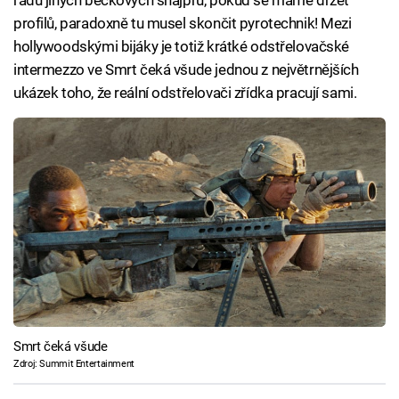
profilů, paradoxně tu musel skončit pyrotechnik! Mezi
hollywoodskými bijáky je totiž krátké odstřelovačské
intermezzo ve Smrt čeká všude jednou z největrnějších
ukázek toho, že reální odstřelovači zřídka pracují sami.
Smrt čeká všude
Zdroj: Summit Entertainment