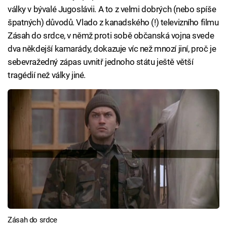
války v bývalé Jugoslávii. A to z velmi dobrých (nebo spíše
špatných) důvodů. Vlado z kanadského (!) televizního filmu
Zásah do srdce, v němž proti sobě občanská vojna svede
dva někdejší kamarády, dokazuje víc než mnozí jiní, proč je
sebevražedný zápas uvnitř jednoho státu ještě větší
tragédií než války jiné.
Zásah do srdce