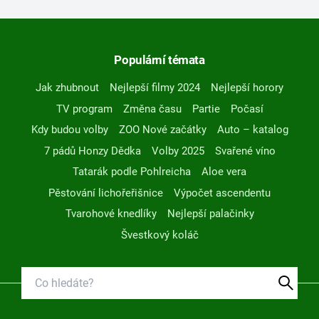
Populární témata
Jak zhubnout
Nejlepší filmy 2024
Nejlepší horory
TV program
Změna času
Partie
Počasí
Kdy budou volby
ZOO Nové začátky
Auto – katalog
7 pádů Honzy Dědka
Volby 2025
Svařené víno
Tatarák podle Pohlreicha
Aloe vera
Pěstování lichořeřišnice
Výpočet ascendentu
Tvarohové knedlíky
Nejlepší palačinky
Švestkový koláč