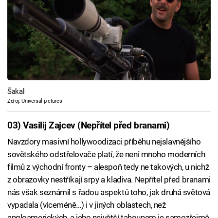
Šakal
Zdroj: Universal pictures
03) Vasilij Zajcev (Nepřítel před branami)
Navzdory masivní hollywoodizaci příběhu nejslavnějšího
sovětského odstřelovače platí, že není mnoho moderních
filmů z východní fronty – alespoň tedy ne takových, u nichž
z obrazovky nestříkají srpy a kladiva. Nepřítel před branami
nás však seznámil s řadou aspektů toho, jak druhá světová
vypadala (víceméně…) i v jiných oblastech, než
angloamerických, a jeho největší tahounem je samozřejmě