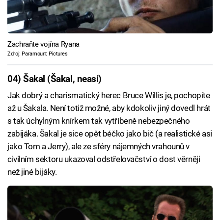
Zachraňte vojína Ryana
Zdroj: Paramount Pictures
04) Šakal (Šakal, neasi)
Jak dobrý a charismatický herec Bruce Willis je, pochopíte
až u Šakala. Není totiž možné, aby kdokoliv jiný dovedl hrát
s tak úchylným knírkem tak vytříbeně nebezpečného
zabijáka. Šakal je sice opět béčko jako bič (a realistické asi
jako Tom a Jerry), ale ze sféry nájemných vrahounů v
civilním sektoru ukazoval odstřelovačství o dost věrněji
než jiné bijáky.