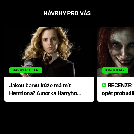
NÁVRHY PRO VÁS
HARRY POTTER
KINOFILMY
Jakou barvu kůže má mít
RECENZE: Smrtelné zlo se
Hermiona? Autorka Harryho
opět probudi
Pottera přišla s ráznou
přichází s n
odpovědí
hororovou n