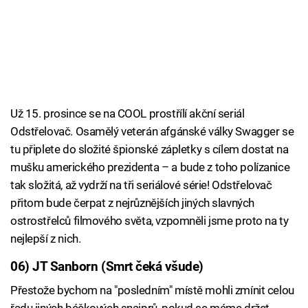
Už 15. prosince se na COOL prostřílí akční seriál
Odstřelovač. Osamělý veterán afgánské války Swagger se
tu připlete do složité špionské zápletky s cílem dostat na
mušku amerického prezidenta – a bude z toho polízanice
tak složitá, až vydrží na tři seriálové série! Odstřelovač
přitom bude čerpat z nejrůznějších jiných slavných
ostrostřelců filmového světa, vzpomněli jsme proto na ty
nejlepší z nich.
06) JT Sanborn (Smrt čeká všude)
Přestože bychom na "posledním" místě mohli zmínit celou
řadu jiných béčkových snajprů, pokud se máme držet