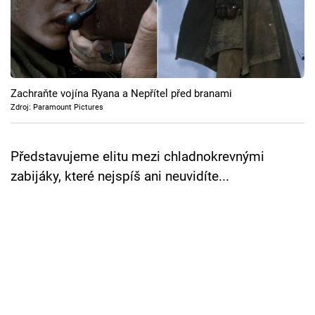
Cool Esport
Pořady
TV Program
Zachraňte vojína Ryana a Nepřítel před branami
Zdroj: Paramount Pictures
Sledujte prima+
Představujeme elitu mezi chladnokrevnými
Přihlášení
zabijáky, které nejspíš ani neuvidíte...
Sledujte nás