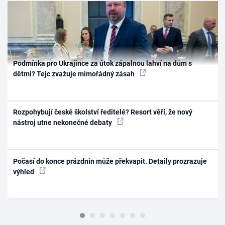
Podmínka pro Ukrajince za útok zápalnou lahví na dům s
dětmi? Tejc zvažuje mimořádný zásah
Rozpohybují české školství ředitelé? Resort věří, že nový
nástroj utne nekonečné debaty
Počasí do konce prázdnin může překvapit. Detaily prozrazuje
výhled