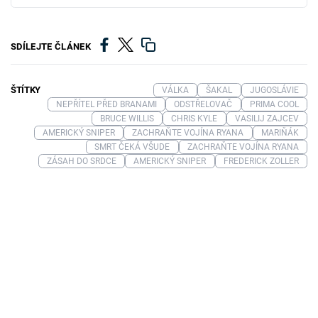
SDÍLEJTE ČLÁNEK
ŠTÍTKY
VÁLKA
ŠAKAL
JUGOSLÁVIE
NEPŘÍTEL PŘED BRANAMI
ODSTŘELOVAČ
PRIMA COOL
BRUCE WILLIS
CHRIS KYLE
VASILIJ ZAJCEV
AMERICKÝ SNIPER
ZACHRAŇTE VOJÍNA RYANA
MARIŇÁK
SMRT ČEKÁ VŠUDE
ZACHRAŇTE VOJÍNA RYANA
ZÁSAH DO SRDCE
AMERICKÝ SNIPER
FREDERICK ZOLLER