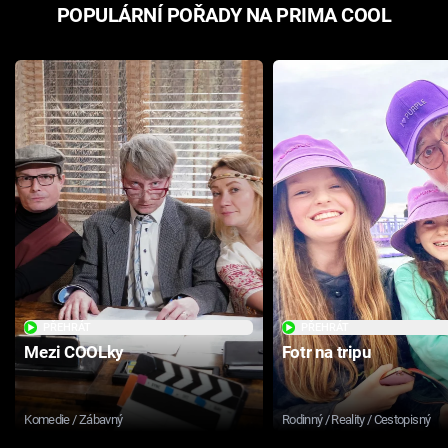
POPULÁRNÍ POŘADY NA PRIMA COOL
PŘEHRÁT
PŘEHRÁT
Mezi COOLky
Fotr na tripu
Komedie / Zábavný
Rodinný / Reality / Cestopisný