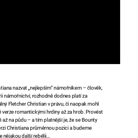
ristiana nazvat „nejlepším“ námořníkem – člověk,
rii námořnictví, rozhodně dodnes platí za
lný Fletcher Christian v právu, či naopak mohl
vé verze romantickými hrdiny až za hrob. Provést
 až na půdu – a tím platnější je, že se Bounty
erzi Christiana průměrnou pozici a budeme
 nějakou další rebélii…