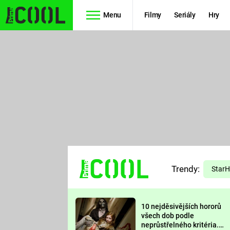
Menu
Filmy
Seriály
Hry
Seriály
Filmy
SIMPSONOVI
STAR WARS
HVĚZDNÁ
AVENGERS
BRÁNA
RYCHLE A
TEORIE
ZBĚSILE 10
Trendy:
VELKÉHO
Star
PREDÁTOR
TŘESKU
10 nejděsivějších hororů
FUTURAMA
všech dob podle
neprůstřelného kritéria.