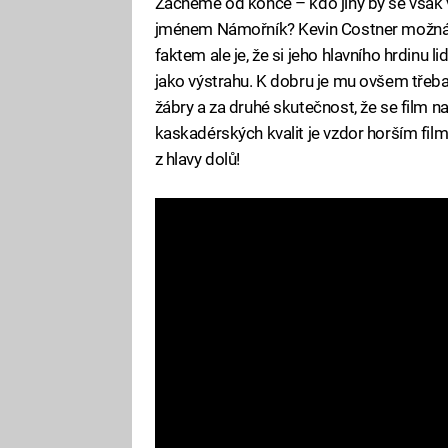
Začneme od konce – kdo jiný by se však
jménem Námořník? Kevin Costner možná v
faktem ale je, že si jeho hlavního hrdinu 
jako výstrahu. K dobru je mu ovšem třeba 
žábry a za druhé skutečnost, že se film n
kaskadérských kvalit je vzdor horším f
z hlavy dolů!