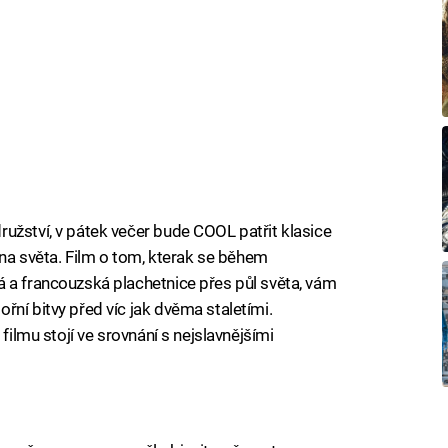
užství, v pátek večer bude COOL patřit klasice
 světa. Film o tom, kterak se během
 a francouzská plachetnice přes půl světa, vám
řní bitvy před víc jak dvěma staletími.
 filmu stojí ve srovnání s nejslavnějšími