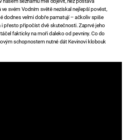
 v našem seznamu měl objevit, než postava
e svém Vodním světě nezískal nejlepší pověst,
lidé dodnes velmi dobře pamatují – ačkoliv spíše
i přesto připočíst dvě skutečnosti. Zaprvé jeho
atáčel fakticky na moři daleko od pevniny. Co do
ilmovým schopnostem nutné dát Kevinovi klobouk