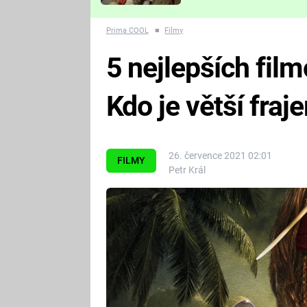
Které děsivé pecky vám
nejvíc zvednou tep?
Prima COOL
■
Filmy
5 nejlepších fil
Kdo je větší fra
26. července 2021 02:01
FILMY
Petr Král