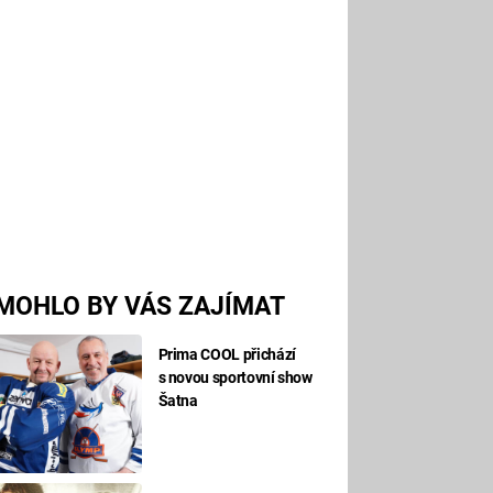
MOHLO BY VÁS ZAJÍMAT
Prima COOL přichází
s novou sportovní show
Šatna