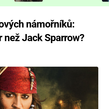
představit
mových námořníků:
jer než Jack Sparrow?