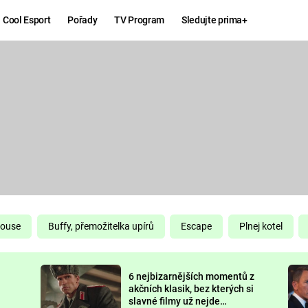
Cool Esport
Pořady
TV Program
Sledujte prima+
Hry
Zábava
MAFIA
ZÁBAVN
GALERI
GTA 6
NEJLEP
KINGDOM
KOMEDI
COME:
DELIVERANCE
CHUCK
House
Buffy, přemožitelka upírů
Escape
Plnej kotel
NORRIS
ESPORT
6 nejbizarnějších momentů z
DEADP
akčních klasik, bez kterých si
slavné filmy už nejde