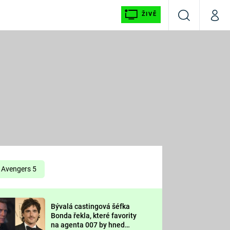
ŽIVĚ
Vyhledávání
Můj p
Prima+
É
CNN Prima NEWS
E
Prima FRESH
ŠÍ
Prima LIVING
E
Prima Ženy
Avengers 5
Prima LAJK
Bývalá castingová šéfka
OOL
Bonda řekla, které favority
Sledujte nás
na agenta 007 by hned