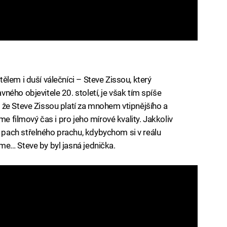
lem i duší válečníci – Steve Zissou, který
ého objevitele 20. století, je však tím spíše
 že Steve Zissou platí za mnohem vtipnějšího a
me filmový čas i pro jeho mírové kvality. Jakkoliv
pach střelného prachu, kdybychom si v reálu
me… Steve by byl jasná jednička.