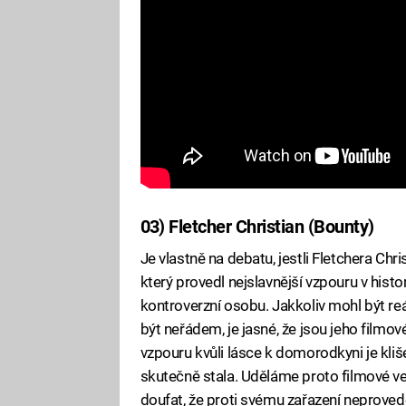
03) Fletcher Christian (Bounty)
Je vlastně na debatu, jestli Fletchera Ch
který provedl nejslavnější vzpouru v histo
kontroverzní osobu. Jakkoliv mohl být reá
být neřádem, je jasné, že jsou jeho filmo
vzpouru kvůli lásce k domorodkyni je klišé
skutečně stala. Uděláme proto filmové v
doufat, že proti svému zařazení neprovede