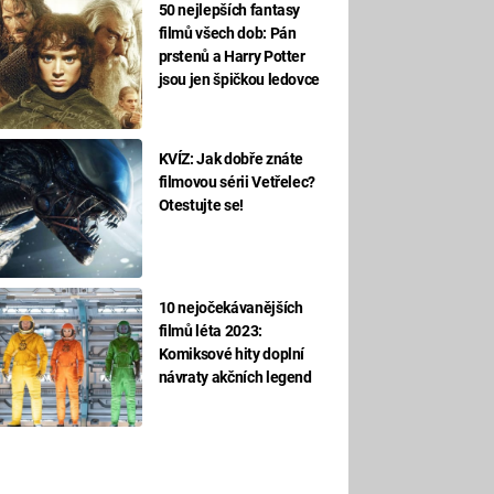
50 nejlepších fantasy
filmů všech dob: Pán
prstenů a Harry Potter
jsou jen špičkou ledovce
KVÍZ: Jak dobře znáte
filmovou sérii Vetřelec?
Otestujte se!
10 nejočekávanějších
filmů léta 2023:
Komiksové hity doplní
návraty akčních legend