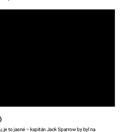
)
, je to jasné – kapitán Jack Sparrow by byl na