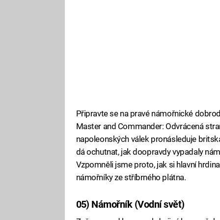
Připravte se na pravé námořnické dobrodr
Master and Commander: Odvrácená strana
napoleonských válek pronásleduje britská
dá ochutnat, jak doopravdy vypadaly námo
Vzpomněli jsme proto, jak si hlavní hrdina
námořníky ze stříbrného plátna.
05) Námořník (Vodní svět)