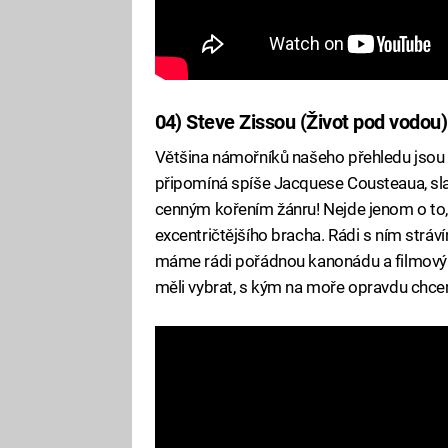
04) Steve Zissou (Život pod vodou)
Většina námořníků našeho přehledu jsou tě
připomíná spíše Jacquese Cousteaua, slavn
cenným kořením žánru! Nejde jenom o to,
excentričtějšího bracha. Rádi s ním stráví
máme rádi pořádnou kanonádu a filmový 
měli vybrat, s kým na moře opravdu chce