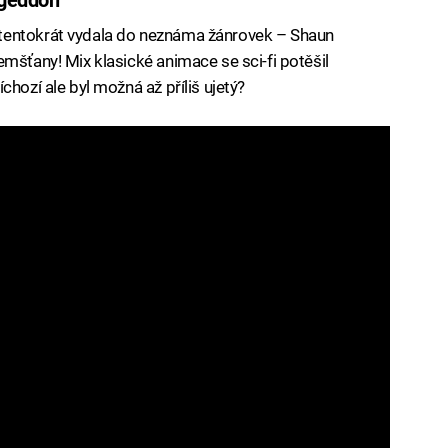
tentokrát vydala do neznáma žánrovek – Shaun
mšťany! Mix klasické animace se sci-fi potěšil
chozí ale byl možná až příliš ujetý?