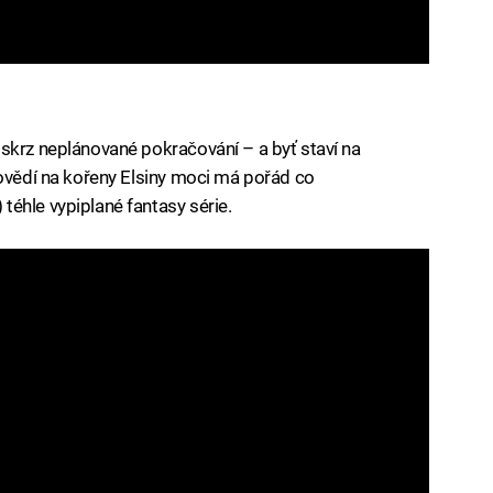
skrz neplánované pokračování – a byť staví na
povědí na kořeny Elsiny moci má pořád co
éhle vypiplané fantasy série.