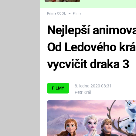
Které děsivé pecky vám
nejvíc zvednou tep?
Prima COOL
■
Filmy
Nejlepší animova
Od Ledového král
vycvičit draka 3
8. ledna 2020 08:31
FILMY
Petr Král