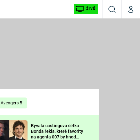
ŽIVĚ
Vyhledávání
Můj p
Prima+
É
CNN Prima NEWS
E
Prima FRESH
ŠÍ
Prima LIVING
E
Prima Ženy
Avengers 5
Prima LAJK
Bývalá castingová šéfka
OOL
Bonda řekla, které favority
Sledujte nás
na agenta 007 by hned