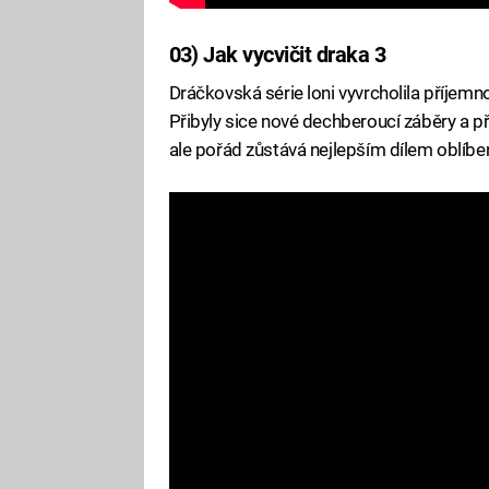
03) Jak vycvičit draka 3
Dráčkovská série loni vyvrcholila příjemn
Přibyly sice nové dechberoucí záběry a př
ale pořád zůstává nejlepším dílem oblíben