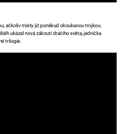
ou, ačkoliv místy již poněkud okoukanou trojkou.
íběh ukázal nová zákoutí dračího světa, jednička
é trilogie.