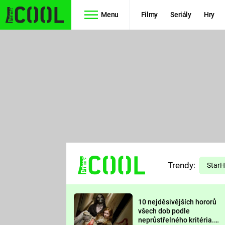
Menu
Filmy
Seriály
Hry
Seriály
Filmy
SIMPSONOVI
STAR WARS
HVĚZDNÁ
AVENGERS
BRÁNA
RYCHLE A
TEORIE
ZBĚSILE 10
Trendy:
VELKÉHO
Star
PREDÁTOR
TŘESKU
10 nejděsivějších hororů
FUTURAMA
všech dob podle
neprůstřelného kritéria.