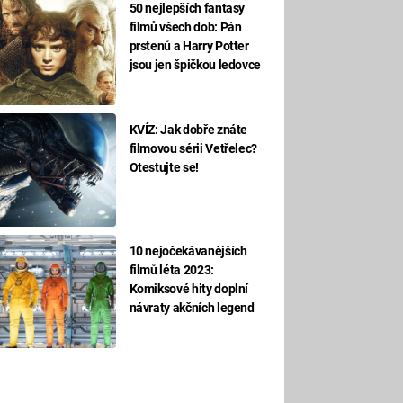
50 nejlepších fantasy
filmů všech dob: Pán
prstenů a Harry Potter
jsou jen špičkou ledovce
KVÍZ: Jak dobře znáte
filmovou sérii Vetřelec?
Otestujte se!
10 nejočekávanějších
filmů léta 2023:
Komiksové hity doplní
návraty akčních legend