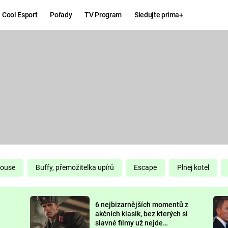
Cool Esport
Pořady
TV Program
Sledujte prima+
Hry
Zábava
MAFIA
ZÁBAVN
GALERI
GTA 6
NEJLEP
KINGDOM
KOMEDI
COME:
DELIVERANCE
CHUCK
House
Buffy, přemožitelka upírů
Escape
Plnej kotel
NORRIS
ESPORT
6 nejbizarnějších momentů z
DEADP
akčních klasik, bez kterých si
slavné filmy už nejde