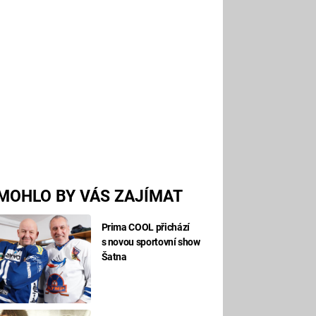
MOHLO BY VÁS ZAJÍMAT
Prima COOL přichází
s novou sportovní show
Šatna