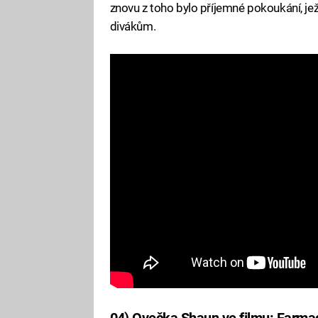
znovu z toho bylo příjemné pokoukání, je
divákům.
04) Ovečka Shaun ve filmu: Farm