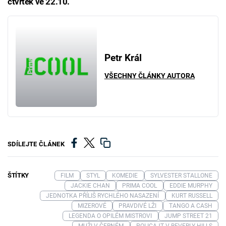
čtvrtek ve 22.10.
Petr Král
VŠECHNY ČLÁNKY AUTORA
SDÍLEJTE ČLÁNEK
ŠTÍTKY
FILM
STYL
KOMEDIE
SYLVESTER STALLONE
JACKIE CHAN
PRIMA COOL
EDDIE MURPHY
JEDNOTKA PŘÍLIŠ RYCHLÉHO NASAZENÍ
KURT RUSSELL
MIZEROVÉ
PRAVDIVÉ LŽI
TANGO A CASH
LEGENDA O OPILÉM MISTROVI
JUMP STREET 21
MUŽI V ČERNÉM
POLICAJT V BEVERLY HILLS