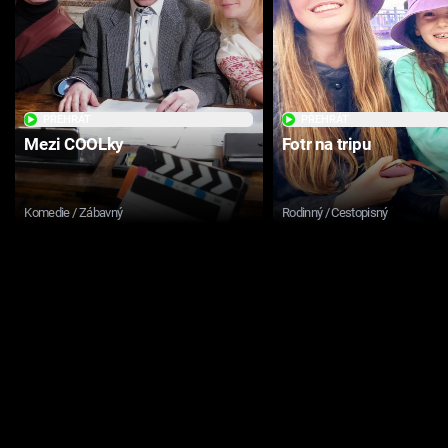
PŘEHRÁT
PŘEHRÁT
Mezi COOLky
Fotr na tripu
Komedie / Zábavný
Rodinný / Cestopisný