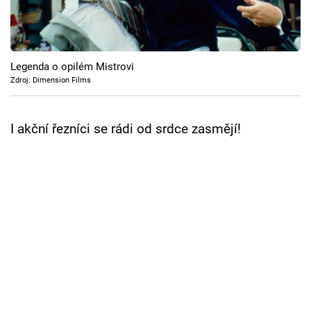
Cool Esport
Pořady
Legenda o opilém Mistrovi
TV Program
Zdroj: Dimension Films
Sledujte prima+
I akční řezníci se rádi od srdce zasmějí!
Přihlášení
Sledujte nás