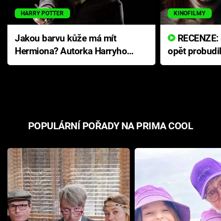
HARRY POTTER
KINOFILMY
Jakou barvu kůže má mít
RECENZE: Smrtelné zlo se
Hermiona? Autorka Harryho
opět probudi
Pottera přišla s ráznou
přichází s n
odpovědí
hororovou n
POPULÁRNÍ POŘADY NA PRIMA COOL