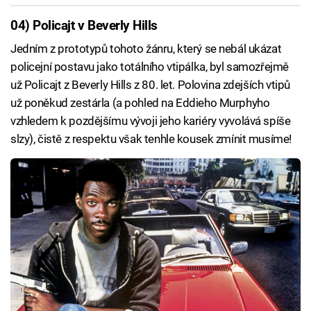
04) Policajt v Beverly Hills
Jedním z prototypů tohoto žánru, který se nebál ukázat
policejní postavu jako totálního vtipálka, byl samozřejmě
už Policajt z Beverly Hills z 80. let. Polovina zdejších vtipů
už poněkud zestárla (a pohled na Eddieho Murphyho
vzhledem k pozdějšímu vývoji jeho kariéry vyvolává spíše
slzy), čistě z respektu však tenhle kousek zmínit musíme!