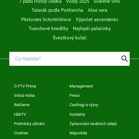
7 pádů Honzy Dědka
Volby 2025
Svařené víno
Tatarák podle Pohlreicha
Aloe vera
Pěstování lichořeřišnice
Výpočet ascendentu
Tvarohové knedlíky
Nejlepší palačinky
Švestkový koláč
O FTV Prima
Management
Volná místa
Press
Reklama
Castingy a výzvy
HbbTV
Kontakty
Podmínky užívání
Zpracování osobních údajů
Cookies
Nápověda