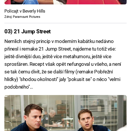
Policajt v Beverly Hills
Zdroj: Paramount Pictures
03) 21 Jump Street
Nemlich stejný princip v moderním kabátku nedávno
přinesl i remake 21 Jump Street, najdeme tu totiž vše:
ještě divnější duo, ještě více metahumoru, ještě více
sprosťáren. Recept však opět nefungoval u všeho, a není
se tak čemu divit, že se další filmy (remake Pobřežní
hlídky) "shodou okolností" jaly "pokusit se" o něco "velmi
podobného"...