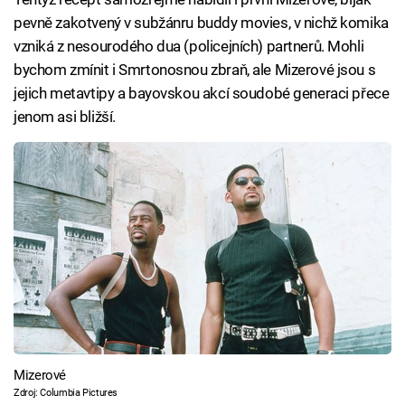
pevně zakotvený v subžánru buddy movies, v nichž komika
vzniká z nesourodého dua (policejních) partnerů. Mohli
bychom zmínit i Smrtonosnou zbraň, ale Mizerové jsou s
jejich metavtipy a bayovskou akcí soudobé generaci přece
jenom asi bližší.
Mizerové
Zdroj: Columbia Pictures