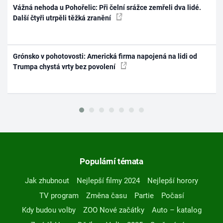
Vážná nehoda u Pohořelic: Při čelní srážce zemřeli dva lidé.
Další čtyři utrpěli těžká zranění
Grónsko v pohotovosti: Americká firma napojená na lidi od
Trumpa chystá vrty bez povolení
Populární témata
Jak zhubnout
Nejlepší filmy 2024
Nejlepší horory
TV program
Změna času
Partie
Počasí
Kdy budou volby
ZOO Nové začátky
Auto – katalog