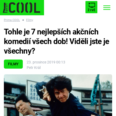
ŽIVĚ
Prima COOL
■
Filmy
STARHOUSE
BUFFY, PŘEMOŽITELKA UPÍRŮ
Trendy:
Tohle je 7 nejlepších akčních
ESCAPE
PLNEJ KOTEL
AVENGERS 5
komedií všech dob! Viděli jste je
všechny?
23. prosince 2019 00:13
FILMY
Petr Král
Témata
Filmy
Seriály
Hry