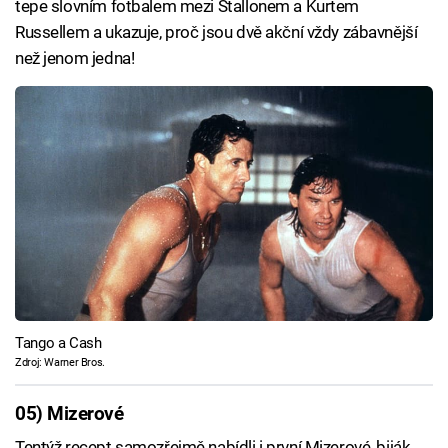
tepe slovním fotbalem mezi Stallonem a Kurtem
Russellem a ukazuje, proč jsou dvě akční vždy zábavnější
než jenom jedna!
Tango a Cash
Zdroj: Warner Bros.
05) Mizerové
Tentýž recept samozřejmě nabídli i první Mizerové, biják