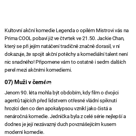
Kultovní akční komedie Legenda o opilém Mistrovi vás na
Prima COOL pobaví již ve čtvrtek ve 21.50. Jackie Chan,
který se při jejím natáčení tradičně značně dorasil, v ní
dokazuje, že spojit akční potěchy a komediální talent není
nic snadného! Připomene vám to ostatně i sedm dalších
perel mezi akčními komediemi.
07) Muži v černém
Failed to fetch
Jenom 90. léta mohla být obdobím, kdy film o dvojici
agentů tajících před lidstvem otřesné vládní spiknutí
hrozící den co den apokalypsou vznikl jako čistá a
nenáročná komedie. Jednička byla z celé série nejlepší a
dodnes je její nezávazný duch povznášejícím kusem
moderní komedie.