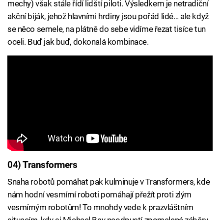
mechy) však stále řídí lidští piloti. Výsledkem je netradiční
akční biják, jehož hlavními hrdiny jsou pořád lidé… ale když
se něco semele, na plátně do sebe vidíme řezat tisíce tun
oceli. Buď jak buď, dokonalá kombinace.
04) Transformers
Snaha robotů pomáhat pak kulminuje v Transformers, kde
nám hodní vesmírní roboti pomáhají přežít proti zlým
vesmírným robotům! To mnohdy vede k prazvláštním
situacím, kdy si Michael Bay neodpustí zpomalené záběry