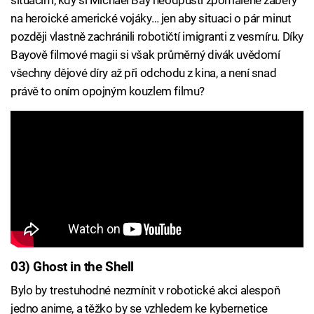
na heroické americké vojáky… jen aby situaci o pár minut
později vlastně zachránili robotičtí imigranti z vesmíru. Díky
Bayově filmové magii si však průměrný divák uvědomí
všechny dějové díry až při odchodu z kina, a není snad
právě to oním opojným kouzlem filmu?
03) Ghost in the Shell
Bylo by trestuhodné nezmínit v robotické akci alespoň
jedno anime, a těžko by se vzhledem ke kybernetice