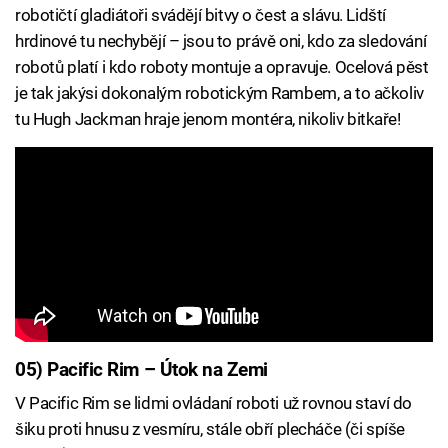
robotičtí gladiátoři svádějí bitvy o čest a slávu. Lidští
hrdinové tu nechybějí – jsou to právě oni, kdo za sledování
robotů platí i kdo roboty montuje a opravuje. Ocelová pěst
je tak jakýsi dokonalým robotickým Rambem, a to ačkoliv
tu Hugh Jackman hraje jenom montéra, nikoliv bitkaře!
05) Pacific Rim – Útok na Zemi
V Pacific Rim se lidmi ovládaní roboti už rovnou staví do
šiku proti hnusu z vesmíru, stále obří plecháče (či spíše