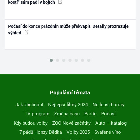
kostí“ sám padl v bojích
Počasí do konce prázdnin může překvapit. Detaily prozrazuje
výhled
Populární témata
Jak zhubnout
Nejlepší filmy 2024
Nejlepší horory
TV program
Změna času
Partie
Počasí
Kdy budou volby
ZOO Nové začátky
Auto – katalog
7 pádů Honzy Dědka
Volby 2025
Svařené víno