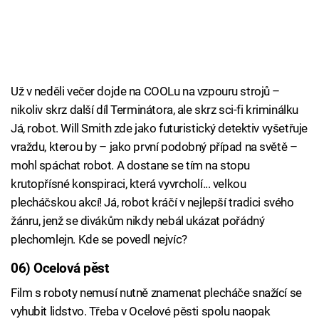
Už v neděli večer dojde na COOLu na vzpouru strojů –
nikoliv skrz další díl Terminátora, ale skrz sci-fi kriminálku
Já, robot. Will Smith zde jako futuristický detektiv vyšetřuje
vraždu, kterou by – jako první podobný případ na světě –
mohl spáchat robot. A dostane se tím na stopu
krutopřísné konspiraci, která vyvrcholí... velkou
plecháčskou akcí! Já, robot kráčí v nejlepší tradici svého
žánru, jenž se divákům nikdy nebál ukázat pořádný
plechomlejn. Kde se povedl nejvíc?
06) Ocelová pěst
Film s roboty nemusí nutně znamenat plecháče snažící se
vyhubit lidstvo. Třeba v Ocelové pěsti spolu naopak