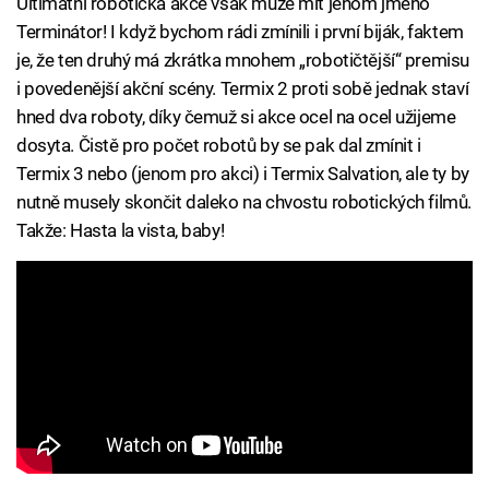
Ultimátní robotická akce však může mít jenom jméno
Terminátor! I když bychom rádi zmínili i první biják, faktem
je, že ten druhý má zkrátka mnohem „robotičtější“ premisu
i povedenější akční scény. Termix 2 proti sobě jednak staví
hned dva roboty, díky čemuž si akce ocel na ocel užijeme
dosyta. Čistě pro počet robotů by se pak dal zmínit i
Termix 3 nebo (jenom pro akci) i Termix Salvation, ale ty by
nutně musely skončit daleko na chvostu robotických filmů.
Takže: Hasta la vista, baby!