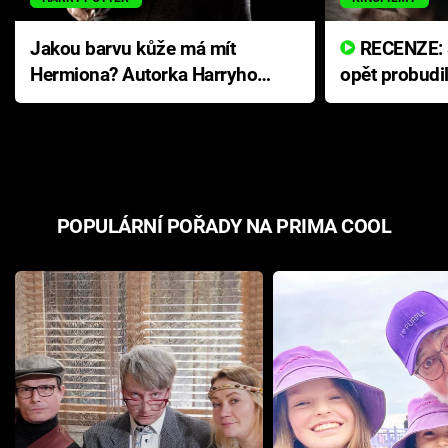
Jakou barvu kůže má mít
RECENZE: Smrtelné zlo se
Hermiona? Autorka Harryho
opět probudi
Pottera přišla s ráznou
přichází s n
odpovědí
hororovou n
POPULÁRNÍ POŘADY NA PRIMA COOL