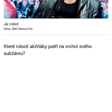
Cool Esport
Pořady
Já, robot
TV Program
Zdroj: 20th Century Fox
Sledujte prima+
Které robotí akčňáky patří na vrchol svého
subžánru?
Přihlášení
Sledujte nás