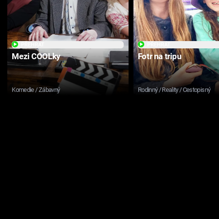
PŘEHRÁT
PŘEHRÁT
Mezi COOLky
Fotr na tripu
Komedie / Zábavný
Rodinný / Reality / Cestopisný