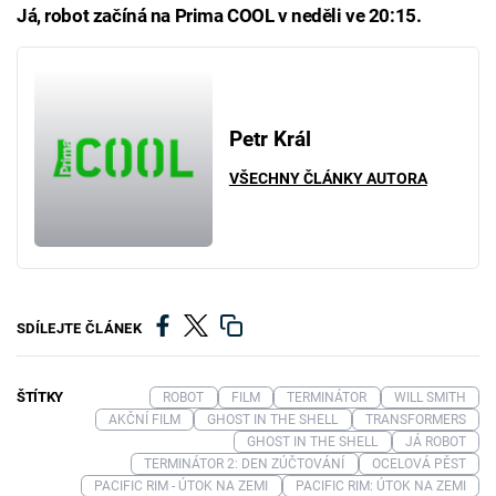
Já, robot začíná na Prima COOL v neděli ve 20:15.
Petr Král
VŠECHNY ČLÁNKY AUTORA
SDÍLEJTE ČLÁNEK
ŠTÍTKY
ROBOT
FILM
TERMINÁTOR
WILL SMITH
AKČNÍ FILM
GHOST IN THE SHELL
TRANSFORMERS
GHOST IN THE SHELL
JÁ ROBOT
TERMINÁTOR 2: DEN ZÚČTOVÁNÍ
OCELOVÁ PĚST
PACIFIC RIM - ÚTOK NA ZEMI
PACIFIC RIM: ÚTOK NA ZEMI