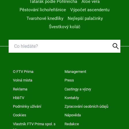
Tatarák podle Pohlreicha
Aloe vera
Pěstování lichořeřišnice
Výpočet ascendentu
Tvarohové knedlíky
Nejlepší palačinky
Švestkový koláč
O FTV Prima
Management
Volná místa
Press
Reklama
Castingy a výzvy
HbbTV
Kontakty
Podmínky užívání
Zpracování osobních údajů
Cookies
Nápověda
Vlastník FTV Prima spol. s
Redakce