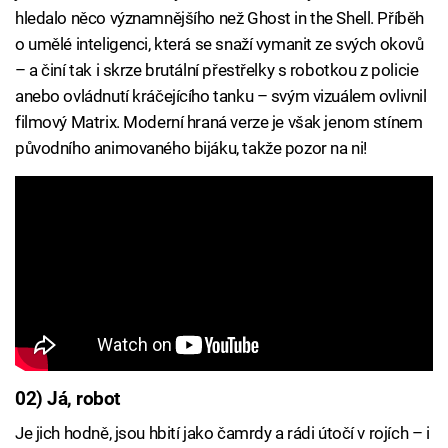
hledalo něco významnějšího než Ghost in the Shell. Příběh
o umělé inteligenci, která se snaží vymanit ze svých okovů
– a činí tak i skrze brutální přestřelky s robotkou z policie
anebo ovládnutí kráčejícího tanku – svým vizuálem ovlivnil
filmový Matrix. Moderní hraná verze je však jenom stínem
původního animovaného bijáku, takže pozor na ni!
02) Já, robot
Je jich hodně, jsou hbití jako čamrdy a rádi útočí v rojích – i