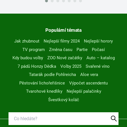
Populární témata
Jak zhubnout
Nejlepší filmy 2024
Nejlepší horory
TV program
Změna času
Partie
Počasí
Kdy budou volby
ZOO Nové začátky
Auto – katalog
7 pádů Honzy Dědka
Volby 2025
Svařené víno
Tatarák podle Pohlreicha
Aloe vera
Pěstování lichořeřišnice
Výpočet ascendentu
Tvarohové knedlíky
Nejlepší palačinky
Švestkový koláč