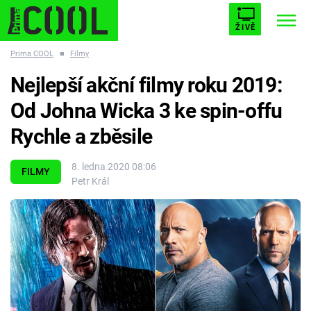
ŽIVĚ
Prima COOL
■
Filmy
STARHOUSE
BUFFY, PŘEMOŽITELKA UPÍRŮ
Trendy:
Nejlepší akční filmy roku 2019:
ESCAPE
PLNEJ KOTEL
AVENGERS 5
Od Johna Wicka 3 ke spin-offu
Rychle a zběsile
8. ledna 2020 08:06
FILMY
Petr Král
Témata
Filmy
Seriály
Hry