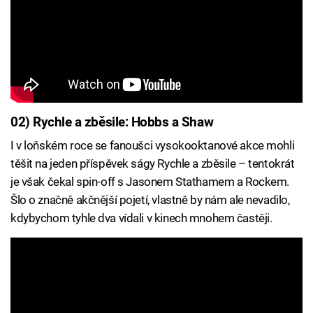
02) Rychle a zběsile: Hobbs a Shaw
I v loňském roce se fanoušci vysokooktanové akce mohli
těšit na jeden příspěvek ságy Rychle a zběsile – tentokrát
je však čekal spin-off s Jasonem Stathamem a Rockem.
Šlo o značně akčnější pojetí, vlastně by nám ale nevadilo,
kdybychom tyhle dva vídali v kinech mnohem častěji.