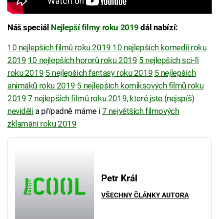
Náš speciál
Nejlepší filmy roku 2019
dál nabízí:
10 nejlepších filmů roku 2019
10 nejlepších komedií roku
2019
10 nejlepších hororů roku 2019
5 nejlepších sci-fi
roku 2019
5 nejlepších fantasy roku 2019
5 nejlepších
animáků roku 2019
5 nejlepších komiksových filmů roku
2019
7 nejlepších filmů roku 2019, které jste (nejspíš)
neviděli
a případně máme i
7 největších filmových
zklamání roku 2019
Petr Král
VŠECHNY ČLÁNKY AUTORA