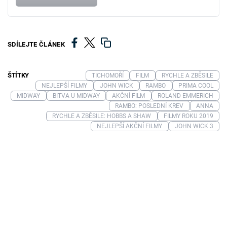
SDÍLEJTE ČLÁNEK
ŠTÍTKY
TICHOMOŘÍ
FILM
RYCHLE A ZBĚSILE
NEJLEPŠÍ FILMY
JOHN WICK
RAMBO
PRIMA COOL
MIDWAY
BITVA U MIDWAY
AKČNÍ FILM
ROLAND EMMERICH
RAMBO: POSLEDNÍ KREV
ANNA
RYCHLE A ZBĚSILE: HOBBS A SHAW
FILMY ROKU 2019
NEJLEPŠÍ AKČNÍ FILMY
JOHN WICK 3