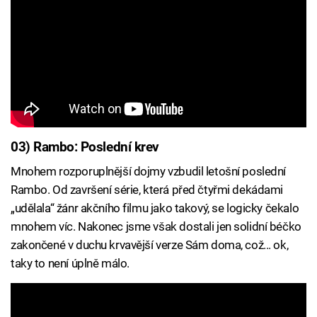
03) Rambo: Poslední krev
Mnohem rozporuplnější dojmy vzbudil letošní poslední
Rambo. Od završení série, která před čtyřmi dekádami
„udělala“ žánr akčního filmu jako takový, se logicky čekalo
mnohem víc. Nakonec jsme však dostali jen solidní béčko
zakončené v duchu krvavější verze Sám doma, což... ok,
taky to není úplně málo.