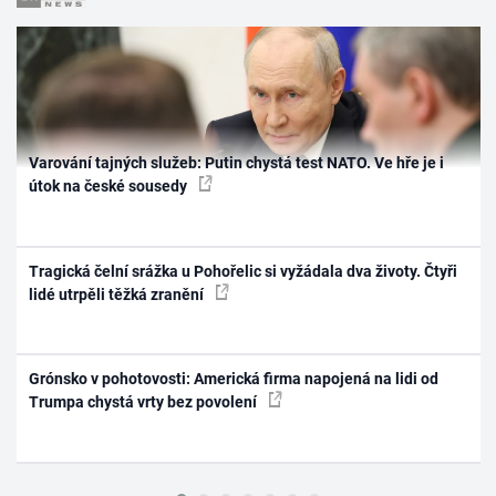
Varování tajných služeb: Putin chystá test NATO. Ve hře je i
útok na české sousedy
Tragická čelní srážka u Pohořelic si vyžádala dva životy. Čtyři
lidé utrpěli těžká zranění
Grónsko v pohotovosti: Americká firma napojená na lidi od
Trumpa chystá vrty bez povolení