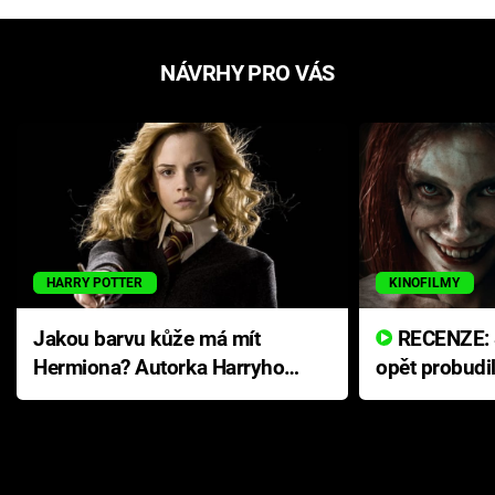
NÁVRHY PRO VÁS
HARRY POTTER
KINOFILMY
Jakou barvu kůže má mít
RECENZE: Smrtelné zlo se
Hermiona? Autorka Harryho
opět probudi
Pottera přišla s ráznou
přichází s n
odpovědí
hororovou n