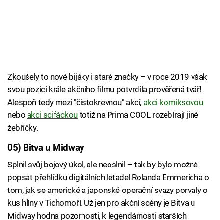
Zkoušely to nové bijáky i staré značky – v roce 2019 však
svou pozici krále akčního filmu potvrdila prověřená tvář!
Alespoň tedy mezi "čistokrevnou" akcí,
akci komiksovou
nebo
akci scifáckou
totiž na Prima COOL rozebírají jiné
žebříčky.
05) Bitva u Midway
Splnil svůj bojový úkol, ale neoslnil – tak by bylo možné
popsat přehlídku digitálních letadel Rolanda Emmericha o
tom, jak se americké a japonské operační svazy porvaly o
kus hlíny v Tichomoří. Už jen pro akční scény je Bitva u
Midway hodna pozornosti, k legendárnosti starších