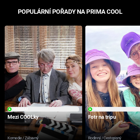
POPULÁRNÍ POŘADY NA PRIMA COOL
PŘEHRÁT
PŘEHRÁT
Mezi COOLky
Fotr na tripu
Komedie / Zábavný
Rodinný / Cestopisný