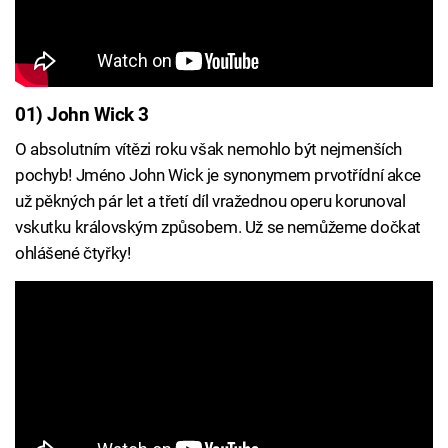
01) John Wick 3
O absolutním vítězi roku však nemohlo být nejmenších
pochyb! Jméno John Wick je synonymem prvotřídní akce
už pěkných pár let a třetí díl vražednou operu korunoval
vskutku královským způsobem. Už se nemůžeme dočkat
ohlášené čtyřky!