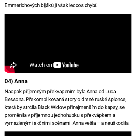
Emmerichových bijáků jí však leccos chybí.
04) Anna
Naopak příjemným překvapením byla Anna od Luca
Bessona. Překomplikovaná story o drsné ruské špionce,
která by strčila Black Widow přinejmenším do kapsy, se
proměnila v příjemnou jednohubku s překvápkem a
vymazlenými akčními scénami. Anna vešla – a neuškodila!