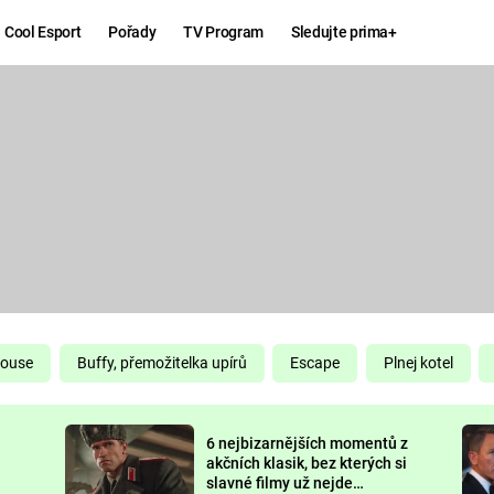
Cool Esport
Pořady
TV Program
Sledujte prima+
Hry
Zábava
MAFIA
ZÁBAVN
GALERI
GTA 6
NEJLEP
KINGDOM
KOMEDI
COME:
DELIVERANCE
CHUCK
House
Buffy, přemožitelka upírů
Escape
Plnej kotel
NORRIS
ESPORT
6 nejbizarnějších momentů z
DEADP
akčních klasik, bez kterých si
slavné filmy už nejde