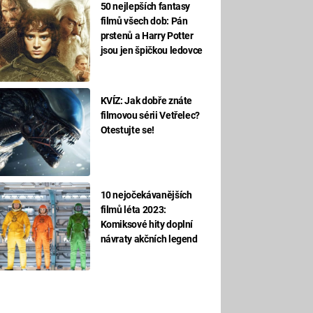
50 nejlepších fantasy
filmů všech dob: Pán
prstenů a Harry Potter
jsou jen špičkou ledovce
KVÍZ: Jak dobře znáte
filmovou sérii Vetřelec?
Otestujte se!
10 nejočekávanějších
filmů léta 2023:
Komiksové hity doplní
návraty akčních legend