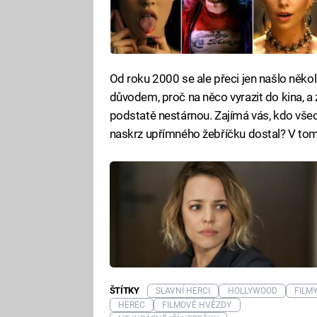
Od roku 2000 se ale přeci jen našlo někol
důvodem, proč na něco vyrazit do kina, a z
podstatě nestárnou. Zajímá vás, kdo vše
naskrz upřímného žebříčku dostal? V tom 
ŠTÍTKY
SLAVNÍ HERCI
HOLLYWOOD
FILM
HEREC
FILMOVÉ HVĚZDY