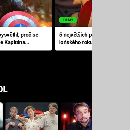
FILMY
ysvětlil, proč se
5 největších propadáků
le Kapitána
loňského roku: Disney na
jediné katastrofě prodělal 200
milionů dolarů
OL