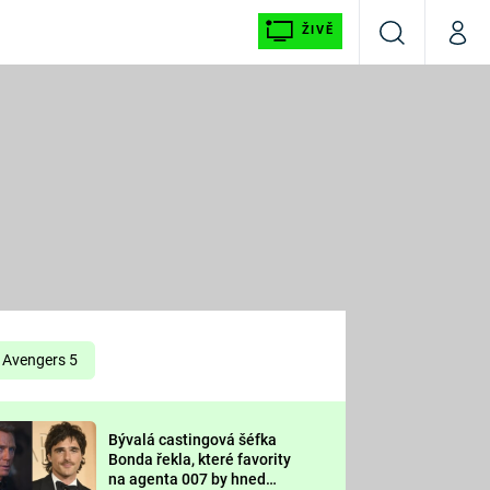
ŽIVĚ
Vyhledávání
Můj p
Prima+
É
CNN Prima NEWS
E
Prima FRESH
ŠÍ
Prima LIVING
E
Prima Ženy
Avengers 5
Prima LAJK
Bývalá castingová šéfka
OOL
Bonda řekla, které favority
Sledujte nás
na agenta 007 by hned