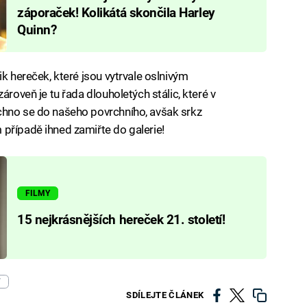
záporaček! Kolikátá skončila Harley
Quinn?
ik hereček, které jsou vytrvale oslnivým
ároveň je tu řada dlouholetých stálic, které v
chno se do našeho povrchního, avšak srkz
případě ihned zamiřte do galerie!
FILMY
15 nejkrásnějších hereček 21. století!
Y
SDÍLEJTE ČLÁNEK