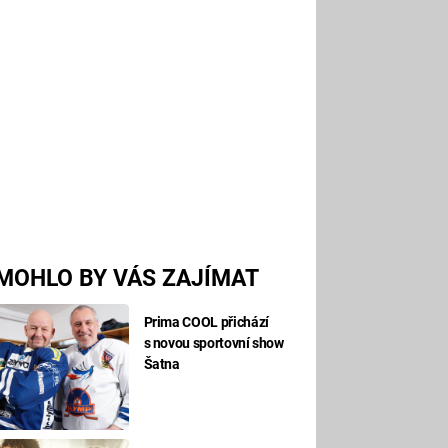
MOHLO BY VÁS ZAJÍMAT
Prima COOL přichází
s novou sportovní show
Šatna