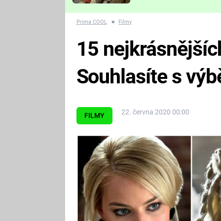
Které děsivé pecky vám
nejvíc zvednou tep?
Prima COOL
■
Filmy
15 nejkrásnějších
Souhlasíte s vý
22. června 2020 00:00
FILMY