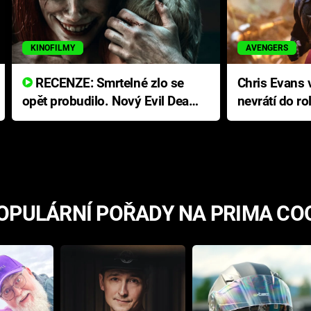
KINOFILMY
AVENGERS
RECENZE: Smrtelné zlo se
Chris Evans v
opět probudilo. Nový Evil Dead
nevrátí do ro
přichází s neodolatelnou
Ameriky
hororovou nabídkou
OPULÁRNÍ POŘADY NA PRIMA CO