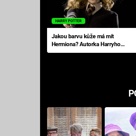
HARRY POTTER
Jakou barvu kůže má mít
Hermiona? Autorka Harryho
Pottera přišla s ráznou
odpovědí
P