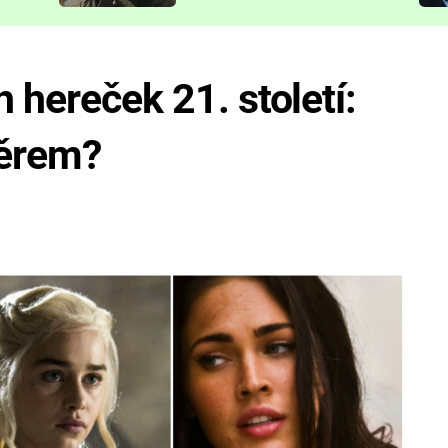
představit
 hereček 21. století:
běrem?