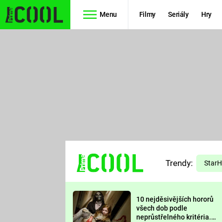
Menu
Filmy
Seriály
Hry
Seriály
Filmy
SIMPSONOVI
STAR WARS
HVĚZDNÁ
AVENGERS
BRÁNA
RYCHLE A
TEORIE
ZBĚSILE 10
Trendy:
VELKÉHO
Star
PREDÁTOR
TŘESKU
10 nejděsivějších hororů
FUTURAMA
všech dob podle
neprůstřelného kritéria.