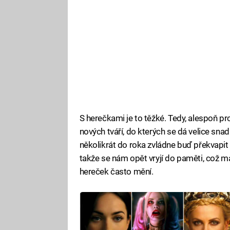
S herečkami je to těžké. Tedy, alespoň pr
nových tváří, do kterých se dá velice sna
několikrát do roka zvládne buď překvapit
takže se nám opět vryjí do paměti, což má
hereček často mění.