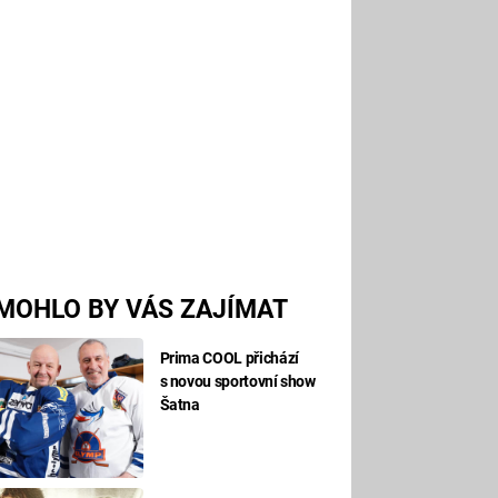
MOHLO BY VÁS ZAJÍMAT
Prima COOL přichází
s novou sportovní show
Šatna