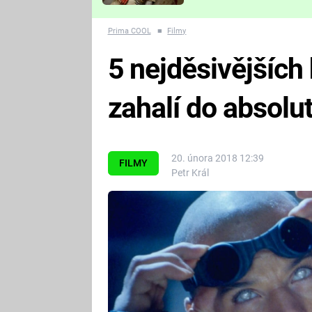
Které děsivé pecky vám
nejvíc zvednou tep?
Prima COOL
■
Filmy
5 nejděsivějších 
zahalí do absolu
20. února 2018 12:39
FILMY
Petr Král