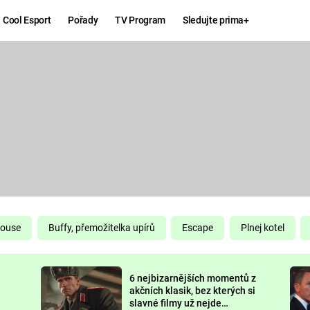
Cool Esport
Pořady
TV Program
Sledujte prima+
Hry
Zábava
MAFIA
ZÁBAVN
GALERI
GTA 6
NEJLEP
KINGDOM
KOMEDI
COME:
DELIVERANCE
CHUCK
House
Buffy, přemožitelka upírů
Escape
Plnej kotel
NORRIS
ESPORT
6 nejbizarnějších momentů z
DEADP
akčních klasik, bez kterých si
slavné filmy už nejde