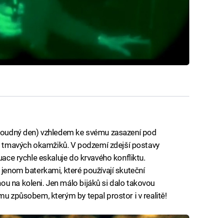
 (Soudný den) vzhledem ke svému zasazení pod
 tmavých okamžiků. V podzemí zdejší postavy
uace rychle eskaluje do krvavého konfliktu.
 jenom baterkami, které používají skuteční
u na koleni. Jen málo bijáků si dalo takovou
mu způsobem, kterým by tepal prostor i v realitě!