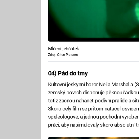
Mlčení jehňátek
Zdroj: Orion Pictures
04) Pád do tmy
Kultovní jeskynní horor Neila Marshalla
zemský povrch disponuje pěknou řádkou
totiž začnou nahánět podivní pralidé a sit
Skoro celý film se přitom natáčel osvícen
speleologové, a jednou pochodní vyrobeno
práci, aby nasimulovaly skoro absolutní t