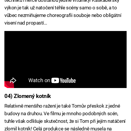
výkon je tak už natočení téhle scény samo o sobě, a to
vůbec nezmiňujeme choreografii souboje nebo obligátní
visení nad propastí…
04) Zlomený kotník
Relativně menšího ražení je také Tomův přeskok z jedné
budovy na druhou. Ve filmu je mnoho podobných scén,
tuhle však odlišuje skutečnost, že si Tom při jejím natáčení
zlomil kotník! Celá produkce se následně musela na