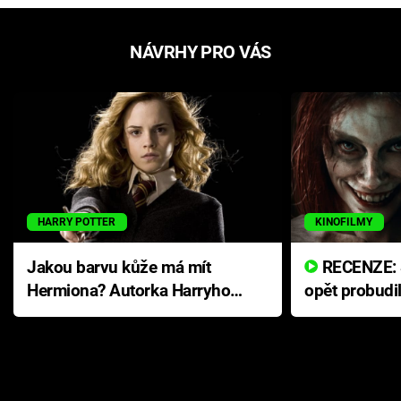
NÁVRHY PRO VÁS
HARRY POTTER
KINOFILMY
Jakou barvu kůže má mít
RECENZE: Smrtelné zlo se
Hermiona? Autorka Harryho
opět probudi
Pottera přišla s ráznou
přichází s n
odpovědí
hororovou n