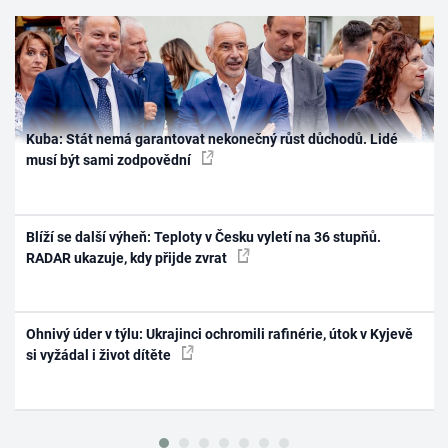
Kuba: Stát nemá garantovat nekonečný růst důchodů. Lidé
musí být sami zodpovědní
Blíží se další výheň: Teploty v Česku vyletí na 36 stupňů.
RADAR ukazuje, kdy přijde zvrat
Ohnivý úder v týlu: Ukrajinci ochromili rafinérie, útok v Kyjevě
si vyžádal i život dítěte