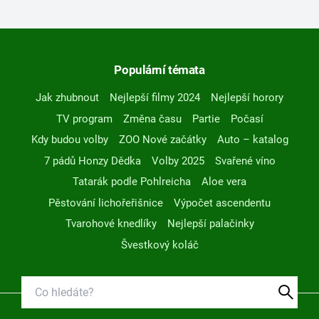
Populární témata
Jak zhubnout
Nejlepší filmy 2024
Nejlepší horory
TV program
Změna času
Partie
Počasí
Kdy budou volby
ZOO Nové začátky
Auto – katalog
7 pádů Honzy Dědka
Volby 2025
Svařené víno
Tatarák podle Pohlreicha
Aloe vera
Pěstování lichořeřišnice
Výpočet ascendentu
Tvarohové knedlíky
Nejlepší palačinky
Švestkový koláč