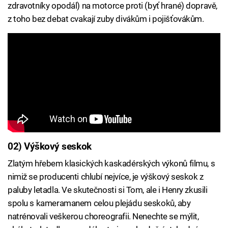
zdravotníky opodál) na motorce proti (byť hrané) dopravě,
z toho bez debat cvakají zuby divákům i pojišťovákům.
02) Výškový seskok
Zlatým hřebem klasických kaskadérských výkonů filmu, s
nimiž se producenti chlubí nejvíce, je výškový seskok z
paluby letadla. Ve skutečnosti si Tom, ale i Henry zkusili
spolu s kameramanem celou plejádu seskoků, aby
natrénovali veškerou choreografii. Nenechte se mýlit,