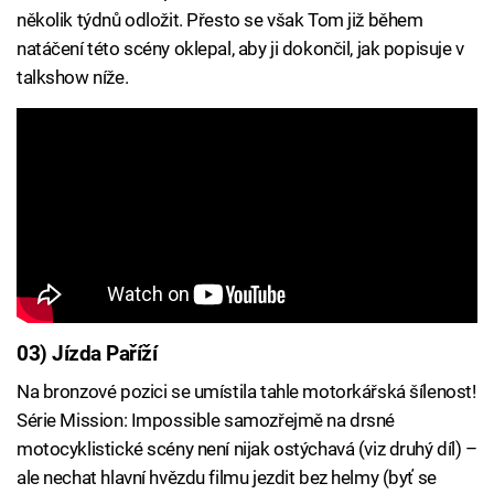
několik týdnů odložit. Přesto se však Tom již během
natáčení této scény oklepal, aby ji dokončil, jak popisuje v
talkshow níže.
03) Jízda Paříží
Na bronzové pozici se umístila tahle motorkářská šílenost!
Série Mission: Impossible samozřejmě na drsné
motocyklistické scény není nijak ostýchavá (viz druhý díl) –
ale nechat hlavní hvězdu filmu jezdit bez helmy (byť se