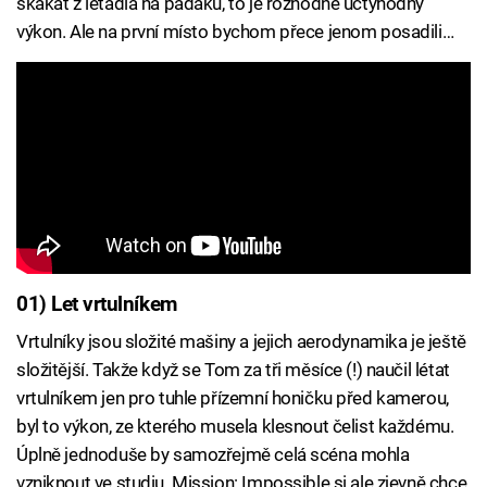
skákat z letadla na padáku, to je rozhodně úctyhodný
výkon. Ale na první místo bychom přece jenom posadili…
01) Let vrtulníkem
Vrtulníky jsou složité mašiny a jejich aerodynamika je ještě
složitější. Takže když se Tom za tři měsíce (!) naučil létat
vrtulníkem jen pro tuhle přízemní honičku před kamerou,
byl to výkon, ze kterého musela klesnout čelist každému.
Úplně jednoduše by samozřejmě celá scéna mohla
vzniknout ve studiu. Mission: Impossible si ale zjevně chce