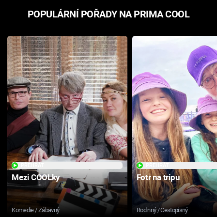
POPULÁRNÍ POŘADY NA PRIMA COOL
PŘEHRÁT
PŘEHRÁT
Mezi COOLky
Fotr na tripu
Komedie / Zábavný
Rodinný / Cestopisný