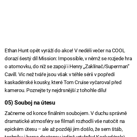
Ethan Hunt opět vyráží do akce! V neděli večer na COOL
dorazí šestý díl Mission: Impossible, v němž se rozjede hra
o atomovku, do níž se zapojí i Henry „Zaklínač/Superman“
Cavill. Víc než tváře jsou však v téhle sérii v popředí
kaskadérské kousky, které Tom Cruise vyčaroval před
kamerou. Poznejte ty nejdrsnější z tohohle dílu!
05) Souboj na útesu
Začneme od konce finálním soubojem. V duchu správně
dramatické atmosféry se filmaři rozhodli vše natočit na
epickém útesu – ale až později jim došlo, že sem štáb,
techniku i herce dostanou jedině vrtulníky! Kaskadérský