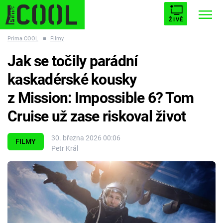
ŽIVĚ
Prima COOL
■
Filmy
STARHOUSE
BUFFY, PŘEMOŽITELKA UPÍRŮ
Trendy:
Jak se točily parádní
ESCAPE
PLNEJ KOTEL
AVENGERS 5
kaskadérské kousky
z Mission: Impossible 6? Tom
Cruise už zase riskoval život
Témata
30. března 2026 00:06
FILMY
Petr Král
Filmy
Seriály
Hry