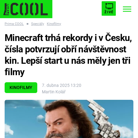
ŽIVĚ
Prima COOL
■
Speciály
Kinofilmy
STARHOUSE
BUFFY, PŘEMOŽITELKA UPÍRŮ
Trendy:
Minecraft trhá rekordy i v Česku,
ESCAPE
PLNEJ KOTEL
AVENGERS 5
čísla potvrzují obří návštěvnost
kin. Lepší start u nás měly jen tři
filmy
Témata
7. dubna 2025 13:20
KINOFILMY
Martin Kolář
Filmy
Seriály
Hry