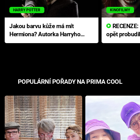
HARRY POTTER
KINOFILMY
Jakou barvu kůže má mít
RECENZE: Smrtelné zlo se
Hermiona? Autorka Harryho
opět probudi
Pottera přišla s ráznou
přichází s n
odpovědí
hororovou n
POPULÁRNÍ POŘADY NA PRIMA COOL