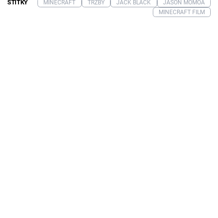
ŠTÍTKY
MINECRAFT
TRŽBY
JACK BLACK
JASON MOMOA
MINECRAFT FILM