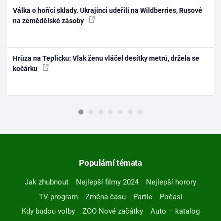
Válka o hořící sklady. Ukrajinci udeřili na Wildberries, Rusové
na zemědělské zásoby
Hrůza na Teplicku: Vlak ženu vláčel desítky metrů, držela se
kočárku
Populární témata
Jak zhubnout
Nejlepší filmy 2024
Nejlepší horory
TV program
Změna času
Partie
Počasí
Kdy budou volby
ZOO Nové začátky
Auto – katalog