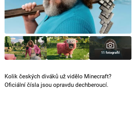
Cool Esport
Pořady
TV Program
Sledujte prima+
11 fotografií
Přihlášení
Kolik českých diváků už vidělo Minecraft?
Oficiální čísla jsou opravdu dechberoucí.
Sledujte nás