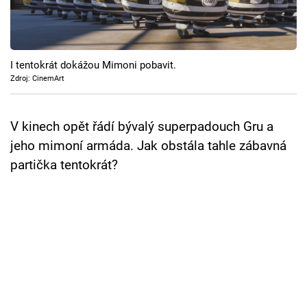
Cool Esport
Pořady
I tentokrát dokážou Mimoni pobavit.
TV Program
Zdroj: CinemArt
Sledujte prima+
V kinech opět řádí bývalý superpadouch Gru a
jeho mimoní armáda. Jak obstála tahle zábavná
Přihlášení
partička tentokrát?
Sledujte nás