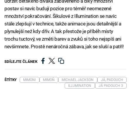
udržet dětského diváka zabaveného a díky množství
postav si navíc budují pozice pro téměř neomezené
množství pokračování. Šikulové z Illumination se navíc
stále zlepšují v technice, takže animace jsou detailnější a
plynulejší než kdy dřív. A tak přestože je příběh místy
trochu tuctový, ve změti barev a zvuků si toho nejspíš ani
nevšimnete. Prostě nenáročná zábava, jak se sluší a patří!
SDÍLEJTE ČLÁNEK
ŠTÍTKY
MIMONI
MIMOŇ
MICHAEL JACKSON
JÁ, PADOUCH
ILLUMINATION
JÁ PADOUCH 3