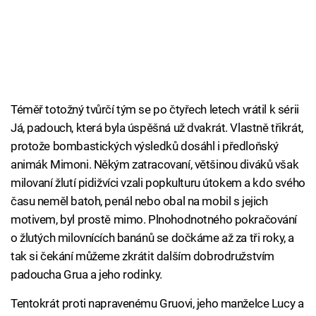
Téměř totožný tvůrčí tým se po čtyřech letech vrátil k sérii
Já, padouch, která byla úspěšná už dvakrát. Vlastně třikrát,
protože bombastických výsledků dosáhl i předloňský
animák Mimoni. Někým zatracovaní, většinou diváků však
milovaní žlutí pidižvíci vzali popkulturu útokem a kdo svého
času neměl batoh, penál nebo obal na mobil s jejich
motivem, byl prostě mimo. Plnohodnotného pokračování
o žlutých milovnících banánů se dočkáme až za tři roky, a
tak si čekání můžeme zkrátit dalším dobrodružstvím
padoucha Grua a jeho rodinky.
Tentokrát proti napravenému Gruovi, jeho manželce Lucy a