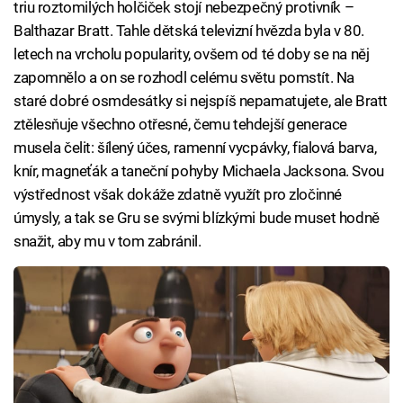
triu roztomilých holčiček stojí nebezpečný protivník –
Balthazar Bratt. Tahle dětská televizní hvězda byla v 80.
letech na vrcholu popularity, ovšem od té doby se na něj
zapomnělo a on se rozhodl celému světu pomstít. Na
staré dobré osmdesátky si nejspíš nepamatujete, ale Bratt
ztělesňuje všechno otřesné, čemu tehdejší generace
musela čelit: šílený účes, ramenní vycpávky, fialová barva,
knír, magneťák a taneční pohyby Michaela Jacksona. Svou
výstřednost však dokáže zdatně využít pro zločinné
úmysly, a tak se Gru se svými blízkými bude muset hodně
snažit, aby mu v tom zabránil.