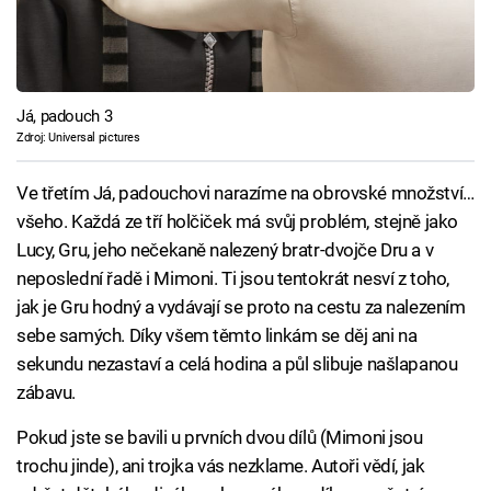
Já, padouch 3
Zdroj: Universal pictures
Ve třetím Já, padouchovi narazíme na obrovské množství…
všeho. Každá ze tří holčiček má svůj problém, stejně jako
Lucy, Gru, jeho nečekaně nalezený bratr-dvojče Dru a v
neposlední řadě i Mimoni. Ti jsou tentokrát nesví z toho,
jak je Gru hodný a vydávají se proto na cestu za nalezením
sebe samých. Díky všem těmto linkám se děj ani na
sekundu nezastaví a celá hodina a půl slibuje našlapanou
zábavu.
Pokud jste se bavili u prvních dvou dílů (Mimoni jsou
trochu jinde), ani trojka vás nezklame. Autoři vědí, jak