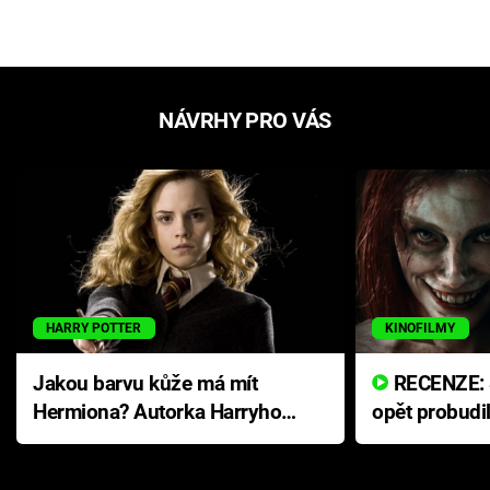
NÁVRHY PRO VÁS
HARRY POTTER
KINOFILMY
Jakou barvu kůže má mít
RECENZE: Smrtelné zlo se
Hermiona? Autorka Harryho
opět probudi
Pottera přišla s ráznou
přichází s n
odpovědí
hororovou n