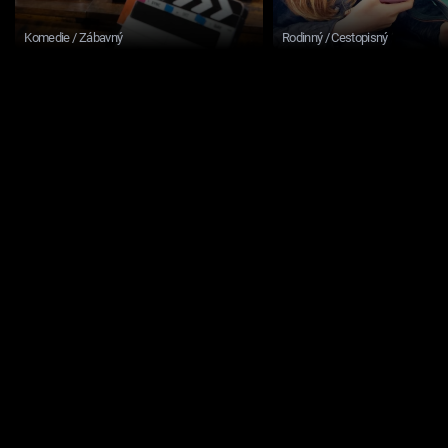
Komedie / Zábavný
Rodinný / Cestopisný