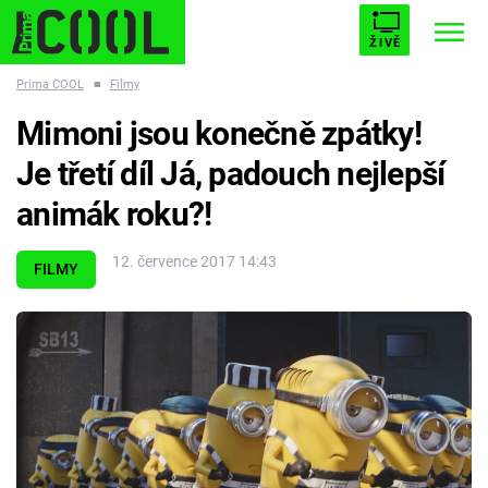
ŽIVĚ
Prima COOL
■
Filmy
STARHOUSE
BUFFY, PŘEMOŽITELKA UPÍRŮ
Trendy:
Mimoni jsou konečně zpátky!
ESCAPE
PLNEJ KOTEL
AVENGERS 5
Je třetí díl Já, padouch nejlepší
animák roku?!
12. července 2017 14:43
FILMY
Témata
Filmy
Seriály
Hry