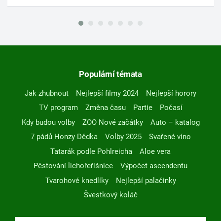
Populární témata
Jak zhubnout
Nejlepší filmy 2024
Nejlepší horory
TV program
Změna času
Partie
Počasí
Kdy budou volby
ZOO Nové začátky
Auto – katalog
7 pádů Honzy Dědka
Volby 2025
Svařené víno
Tatarák podle Pohlreicha
Aloe vera
Pěstování lichořeřišnice
Výpočet ascendentu
Tvarohové knedlíky
Nejlepší palačinky
Švestkový koláč