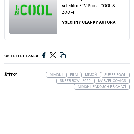
šéfeditor FTV Prima, COOL &
ZOOM
VŠECHNY ČLÁNKY AUTORA
SDÍLEJTE ČLÁNEK
ŠTÍTKY
MIMONI
FILM
MIMOŇ
SUPER BOWL
SUPER BOWL 2020
MARVEL COMICS
MIMONI: PADOUCH PŘICHÁZÍ