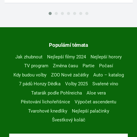
Populární témata
Jak zhubnout
Nejlepší filmy 2024
Nejlepší horory
TV program
Změna času
Partie
Počasí
Kdy budou volby
ZOO Nové začátky
Auto – katalog
7 pádů Honzy Dědka
Volby 2025
Svařené víno
Tatarák podle Pohlreicha
Aloe vera
Pěstování lichořeřišnice
Výpočet ascendentu
Tvarohové knedlíky
Nejlepší palačinky
Švestkový koláč