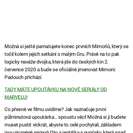
Možná si ještě pamatujete konec prvních Mimoňů, který se
točil kolem jejich setkání s malým Gru. Právě na to pak
logicky naváže dvojka, která jde do českých kin 2.
července 2020 a bude se oficiálně jmenovat Mimoni:
Padouch přichází.
TADY MÁTE UPOUTÁVKU NA NOVÉ SERIÁLY OD
MARVELU!
Co přesně ve filmu uvidíme? Jak naznačuje první
půlminutová upoutávka… spoustu věcí! Možná si ji budete
muset pustit víckrát, abyste to celé pochytali, základem
jsou nicméně mimoň Oto a jeptiška s nunčaky, která snad