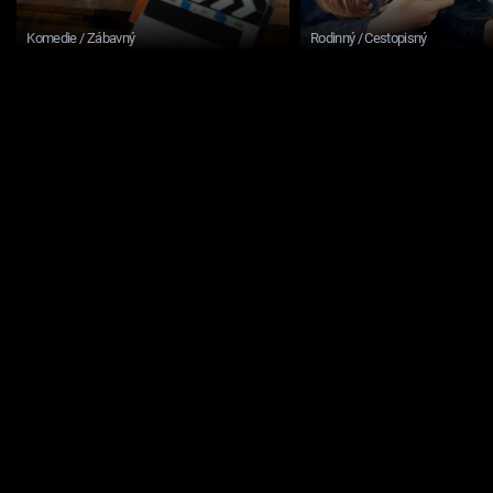
Komedie / Zábavný
Rodinný / Cestopisný