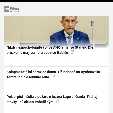
Nikdy nezpochybňujte voliče ANO, smál se Staněk. Dle
průzkumu mají za lídra opozice Babiše
Kolaps a fatální náraz do domu. Při nehodě na Rychnovsku
zemřel řidič osobního auta
Peklo, píší média o požáru u jezera Lago di Garda. Prchají
stovky lidí, oblast zahalil dým