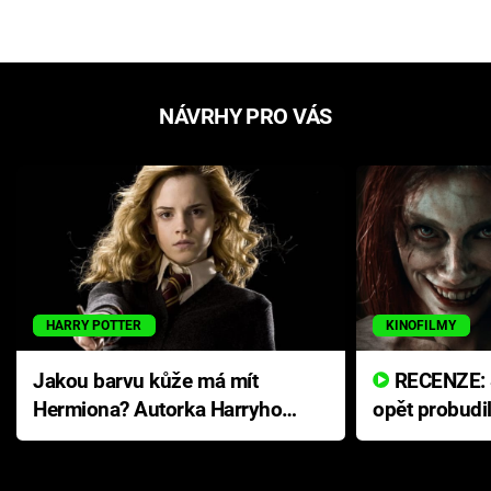
NÁVRHY PRO VÁS
HARRY POTTER
KINOFILMY
Jakou barvu kůže má mít
RECENZE: Smrtelné zlo se
Hermiona? Autorka Harryho
opět probudi
Pottera přišla s ráznou
přichází s n
odpovědí
hororovou n