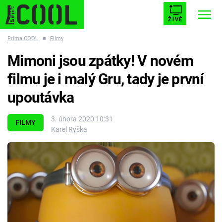
ŽIVĚ
Prima COOL
■
Filmy
STARHOUSE
BUFFY, PŘEMOŽITELKA UPÍRŮ
Trendy:
Mimoni jsou zpátky! V novém
ESCAPE
PLNEJ KOTEL
AVENGERS 5
filmu je i malý Gru, tady je první
upoutávka
3. února 2020 10:31
FILMY
Karel Ryška
Témata
Přihlášení
Sledujte nás