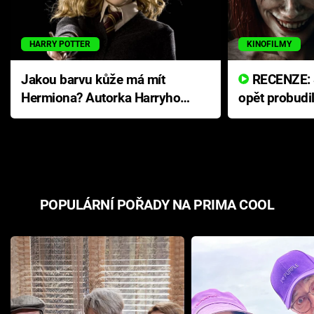
HARRY POTTER
KINOFILMY
Jakou barvu kůže má mít
RECENZE: Smrtelné zlo se
Hermiona? Autorka Harryho
opět probudi
Pottera přišla s ráznou
přichází s n
odpovědí
hororovou n
POPULÁRNÍ POŘADY NA PRIMA COOL