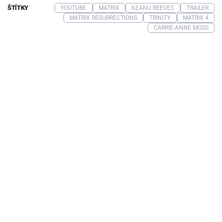
ŠTÍTKY
YOUTUBE
MATRIX
KEANU REEVES
TRAILER
MATRIX RESURRECTIONS
TRINITY
MATRIX 4
CARRIE-ANNE MOSS