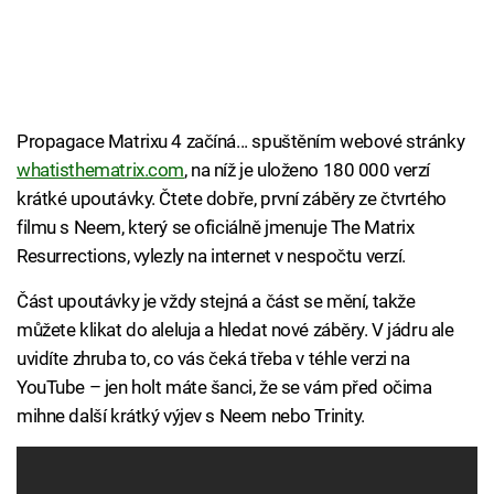
Propagace Matrixu 4 začíná... spuštěním webové stránky
whatisthematrix.com
, na níž je uloženo 180 000 verzí
krátké upoutávky. Čtete dobře, první záběry ze čtvrtého
filmu s Neem, který se oficiálně jmenuje The Matrix
Resurrections, vylezly na internet v nespočtu verzí.
Část upoutávky je vždy stejná a část se mění, takže
můžete klikat do aleluja a hledat nové záběry. V jádru ale
uvidíte zhruba to, co vás čeká třeba v téhle verzi na
YouTube – jen holt máte šanci, že se vám před očima
mihne další krátký výjev s Neem nebo Trinity.