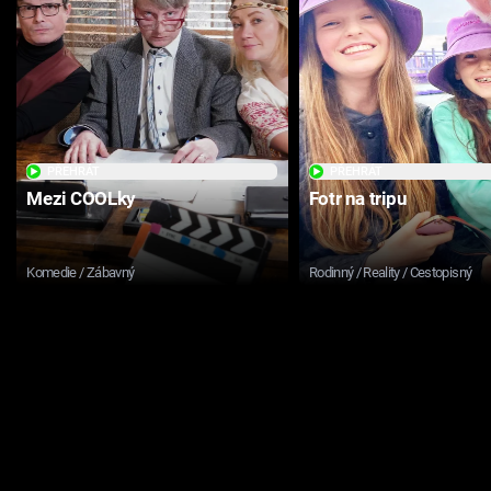
PŘEHRÁT
PŘEHRÁT
Mezi COOLky
Fotr na tripu
Komedie / Zábavný
Rodinný / Reality / Cestopisný