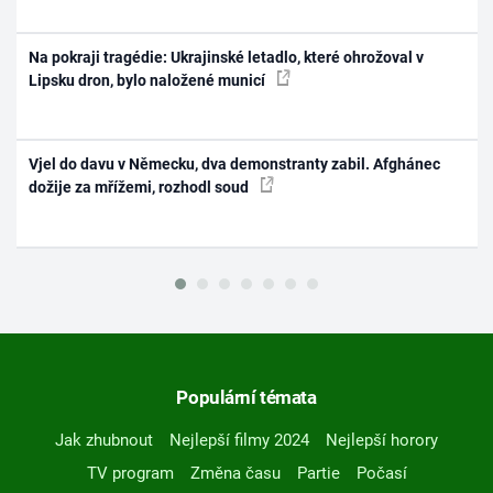
Na pokraji tragédie: Ukrajinské letadlo, které ohrožoval v
Lipsku dron, bylo naložené municí
Vjel do davu v Německu, dva demonstranty zabil. Afghánec
dožije za mřížemi, rozhodl soud
Populární témata
Jak zhubnout
Nejlepší filmy 2024
Nejlepší horory
TV program
Změna času
Partie
Počasí