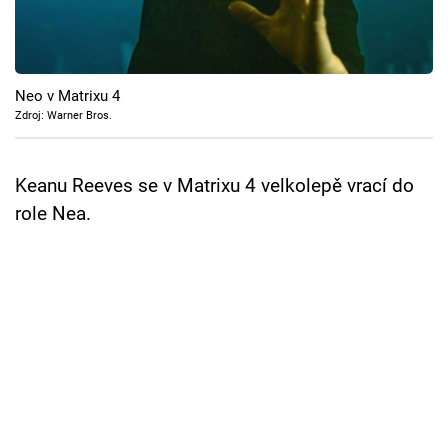
Cool Esport
Pořady
Neo v Matrixu 4
TV Program
Zdroj: Warner Bros.
Sledujte prima+
Keanu Reeves se v Matrixu 4 velkolepě vrací do
role Nea.
Přihlášení
Sledujte nás