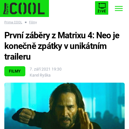
ŽIVĚ
Prima COOL
■
Filmy
STARHOUSE
BUFFY, PŘEMOŽITELKA UPÍRŮ
Trendy:
První záběry z Matrixu 4: Neo je
ESCAPE
PLNEJ KOTEL
AVENGERS 5
konečně zpátky v unikátním
traileru
7. září 2021 19:30
FILMY
Karel Ryška
Témata
Filmy
Seriály
Hry