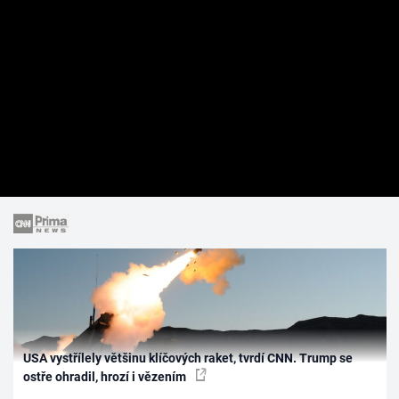
USA vystřílely většinu klíčových raket, tvrdí CNN. Trump se
ostře ohradil, hrozí i vězením