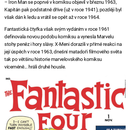
– Iron Man se poprvé v komiksu objevil v březnu 1963,
Kapitán pak podstatně dříve (už v roce 1941), později byl
však dán k ledu a vrátil se opět až v roce 1964.
Fantastická čtyřka však svým vydáním v roce 1961
definovala novou podobu komiksu a vynesla Marvelu
stohy peněz i hory slávy. X-Meni dorazili v přímé reakci na
její úspěch v roce 1963, dnešní matadoři filmového světa
tak po většinu historie marvelovského komiksu
víceméně... hráli druhé housle.