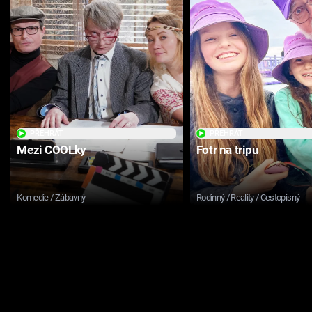
PŘEHRÁT
PŘEHRÁT
Mezi COOLky
Fotr na tripu
Komedie / Zábavný
Rodinný / Reality / Cestopisný