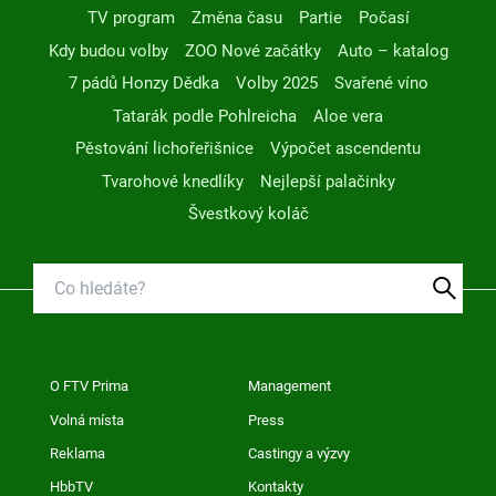
TV program
Změna času
Partie
Počasí
Kdy budou volby
ZOO Nové začátky
Auto – katalog
7 pádů Honzy Dědka
Volby 2025
Svařené víno
Tatarák podle Pohlreicha
Aloe vera
Pěstování lichořeřišnice
Výpočet ascendentu
Tvarohové knedlíky
Nejlepší palačinky
Švestkový koláč
O FTV Prima
Management
Volná místa
Press
Reklama
Castingy a výzvy
HbbTV
Kontakty