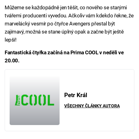
Můžeme se každopádně jen těšit, co nového se starými
tvářemi producenti vyvedou. Ačkoliv vám kdekdo řekne, že
marvelácký vesmír po čtyřce Avengers přestal být
zajímavý, možná se stane úplný opak a začne být ještě
lepší!
Fantastická čtyřka začíná na Prima COOL v neděli ve
20.00.
Petr Král
VŠECHNY ČLÁNKY AUTORA