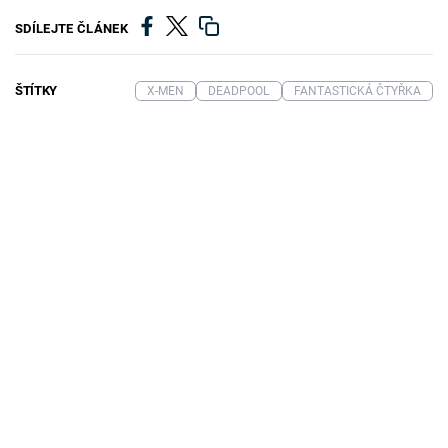
SDÍLEJTE ČLÁNEK
ŠTÍTKY
X-MEN
DEADPOOL
FANTASTICKÁ ČTYŘKA