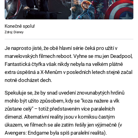
Konečně spolu!
Zdroj: Disney
Je naprosto jisté, že obě hlavní série čeká pro užití v
marvelovských filmech reboot. Vyhne se mu jen Deadpool,
Fantastická čtyřka však nikdy nebyla na velkém plátně
extra úspěšná a X-Menům v posledních letech stejně začal
notně docházet dech.
Spekuluje se, že by snad uvedení znovunabytých hrdinů
mohlo být užito způsobem, kdy se "koza nažere a vlk
zůstane celý" – totiž představením více paralelních
dimenzí. Alternativní reality jsou v komiksu častým
úkazem, ve filmech se ale zatím řešily jen výjimečně (v
Avengers: Endgame byla spíš paralelní realita).