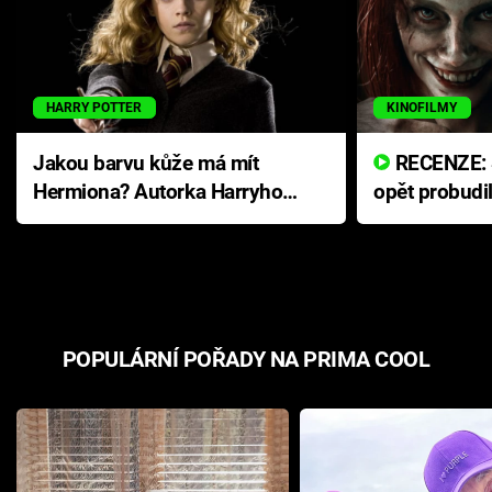
HARRY POTTER
KINOFILMY
Jakou barvu kůže má mít
RECENZE: Smrtelné zlo se
Hermiona? Autorka Harryho
opět probudi
Pottera přišla s ráznou
přichází s n
odpovědí
hororovou n
POPULÁRNÍ POŘADY NA PRIMA COOL