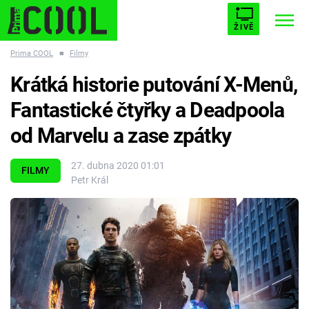
ŽIVĚ
Prima COOL
■
Filmy
STARHOUSE
BUFFY, PŘEMOŽITELKA UPÍRŮ
Trendy:
Krátká historie putování X-Menů,
ESCAPE
PLNEJ KOTEL
AVENGERS 5
Fantastické čtyřky a Deadpoola
od Marvelu a zase zpátky
27. dubna 2020 01:01
FILMY
Petr Král
Témata
Filmy
Seriály
Hry