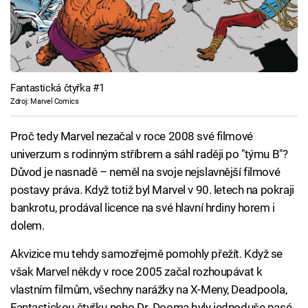
Fantastická čtyřka #1
Zdroj: Marvel Comics
Proč tedy Marvel nezačal v roce 2008 své filmové
univerzum s rodinným stříbrem a sáhl raději po "týmu B"?
Důvod je nasnadě – neměl na svoje nejslavnější filmové
postavy práva. Když totiž byl Marvel v 90. letech na pokraji
bankrotu, prodával licence na své hlavní hrdiny horem i
dolem.
Akvizice mu tehdy samozřejmě pomohly přežít. Když se
však Marvel někdy v roce 2005 začal rozhoupávat k
vlastním filmům, všechny narážky na X-Meny, Deadpoola,
Fantastickou čtyřku nebo Dr. Dooma byly jednoduše pasé.