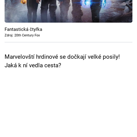
Cool Esport
Pořady
Fantastická čtyřka
TV Program
Zdroj: 20th Century Fox
Sledujte prima+
Marvelovští hrdinové se dočkají velké posily!
Jaká k ní vedla cesta?
Přihlášení
Sledujte nás