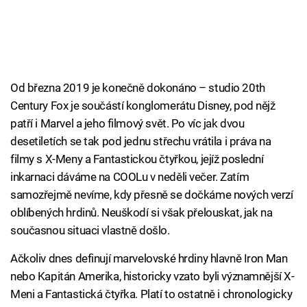
Od března 2019 je konečně dokonáno – studio 20th
Century Fox je součástí konglomerátu Disney, pod nějž
patří i Marvel a jeho filmový svět. Po víc jak dvou
desetiletích se tak pod jednu střechu vrátila i práva na
filmy s X-Meny a Fantastickou čtyřkou, jejíž poslední
inkarnaci dáváme na COOLu v neděli večer. Zatím
samozřejmě nevíme, kdy přesně se dočkáme nových verzí
oblíbených hrdinů. Neuškodí si však přelouskat, jak na
současnou situaci vlastně došlo.
Ačkoliv dnes definují marvelovské hrdiny hlavně Iron Man
nebo Kapitán Amerika, historicky vzato byli významnější X-
Meni a Fantastická čtyřka. Platí to ostatně i chronologicky