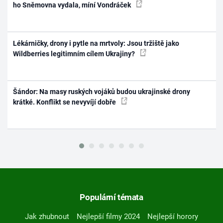
ho Sněmovna vydala, míní Vondráček
Lékárničky, drony i pytle na mrtvoly: Jsou tržiště jako
Wildberries legitimním cílem Ukrajiny?
Šándor: Na masy ruských vojáků budou ukrajinské drony
krátké. Konflikt se nevyvíjí dobře
Populární témata
Jak zhubnout
Nejlepší filmy 2024
Nejlepší horory