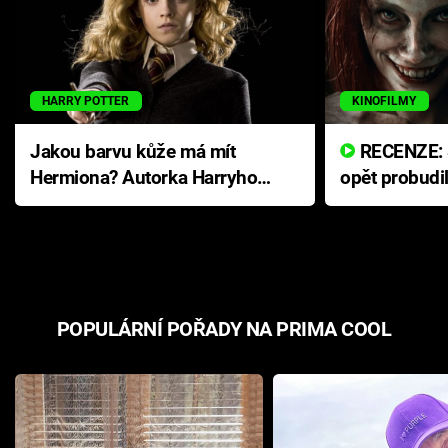
HARRY POTTER
KINOFILMY
Jakou barvu kůže má mít
RECENZE: Smrtelné zlo se
Hermiona? Autorka Harryho
opět probudi
Pottera přišla s ráznou
přichází s n
odpovědí
hororovou n
POPULÁRNÍ POŘADY NA PRIMA COOL