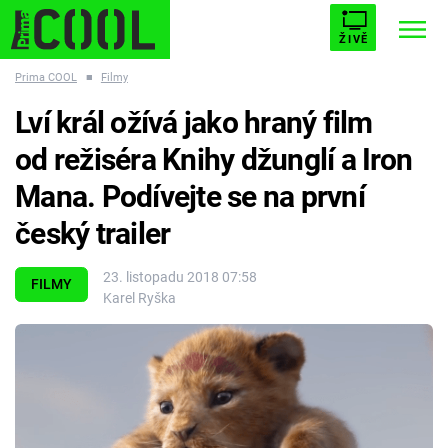
ŽIVĚ
Prima COOL
■
Filmy
STARHOUSE
BUFFY, PŘEMOŽITELKA UPÍRŮ
Trendy:
Lví král ožívá jako hraný film
ESCAPE
PLNEJ KOTEL
AVENGERS 5
od režiséra Knihy džunglí a Iron
Mana. Podívejte se na první
český trailer
Témata
23. listopadu 2018 07:58
FILMY
Karel Ryška
Filmy
Seriály
Hry