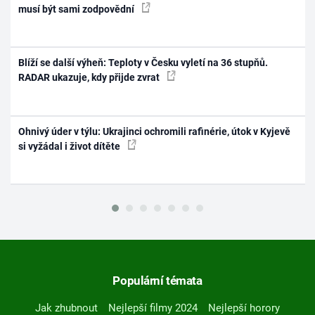
musí být sami zodpovědní
Blíží se další výheň: Teploty v Česku vyletí na 36 stupňů.
RADAR ukazuje, kdy přijde zvrat
Ohnivý úder v týlu: Ukrajinci ochromili rafinérie, útok v Kyjevě
si vyžádal i život dítěte
Populární témata
Jak zhubnout
Nejlepší filmy 2024
Nejlepší horory