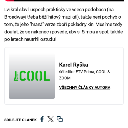
Lví král slavil úspěch prakticky ve všech podobách (na
Broadwayi třeba běží hitový muzikál), takže není pochyb o
tom, že jeho "hraná" verze zboří pokladny kin. Musíme tedy
doufat, že se nakonec i povede, aby si Simba a spol. takhle
po letech neutrhli ostudu!
Karel Ryška
šéfeditor FTV Prima, COOL &
ZOOM
VŠECHNY ČLÁNKY AUTORA
SDÍLEJTE ČLÁNEK