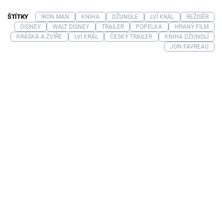
ŠTÍTKY
IRON MAN
KNIHA
DŽUNGLE
LVÍ KRÁL
REŽISÉR
DISNEY
WALT DISNEY
TRAILER
POPELKA
HRANÝ FILM
KRÁSKA A ZVÍŘE
LVÍ KRÁL
ČESKÝ TRAILER
KNIHA DŽUNGLÍ
JON FAVREAU