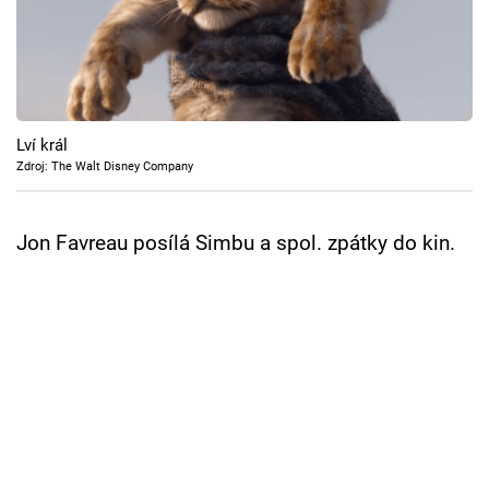
Cool Esport
Pořady
TV Program
Lví král
Zdroj: The Walt Disney Company
Sledujte prima+
Jon Favreau posílá Simbu a spol. zpátky do kin.
Přihlášení
Sledujte nás