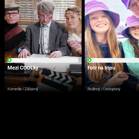
PŘEHRÁT
PŘEHRÁT
Mezi COOLky
Fotr na tripu
Komedie / Zábavný
Rodinný / Cestopisný