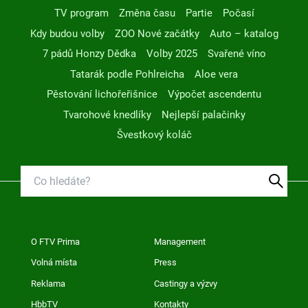
TV program
Změna času
Partie
Počasí
Kdy budou volby
ZOO Nové začátky
Auto – katalog
7 pádů Honzy Dědka
Volby 2025
Svařené víno
Tatarák podle Pohlreicha
Aloe vera
Pěstování lichořeřišnice
Výpočet ascendentu
Tvarohové knedlíky
Nejlepší palačinky
Švestkový koláč
O FTV Prima
Management
Volná místa
Press
Reklama
Castingy a výzvy
HbbTV
Kontakty