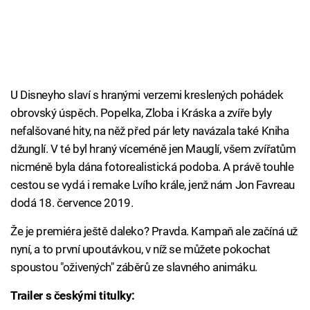
U Disneyho slaví s hranými verzemi kreslených pohádek
obrovský úspěch. Popelka, Zloba i Kráska a zvíře byly
nefalšované hity, na něž před pár lety navázala také Kniha
džunglí. V té byl hraný víceméně jen Mauglí, všem zvířatům
nicméně byla dána fotorealistická podoba. A právě touhle
cestou se vydá i remake Lvího krále, jenž nám Jon Favreau
dodá 18. července 2019.
Že je premiéra ještě daleko? Pravda. Kampaň ale začíná už
nyní, a to první upoutávkou, v níž se můžete pokochat
spoustou "oživených" záběrů ze slavného animáku.
Trailer s českými titulky: