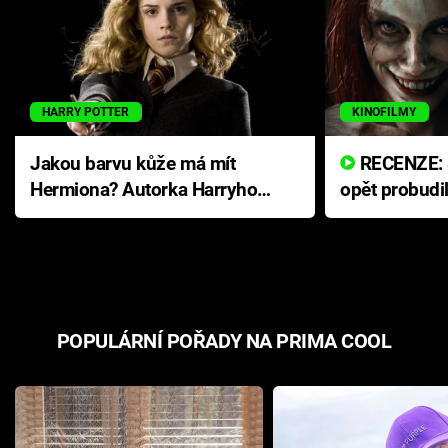
HARRY POTTER
KINOFILMY
Jakou barvu kůže má mít
RECENZE: Smrtelné zlo se
Hermiona? Autorka Harryho
opět probudi
Pottera přišla s ráznou
přichází s n
odpovědí
hororovou n
POPULÁRNÍ POŘADY NA PRIMA COOL