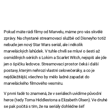
Pokud máte rádi filmy od Marvelu, máme pro vás skvělé
zprávy. Na chystané streamovací službě od Disneyho totiž
nebude jen nový Star Wars seriál, ale i několik
marveláckých lahůdek. V tuhle chvíli se mluví o šesti až
osmidílných sériích s Lokim a Scarlet Witch, nejspíš ale jde
jen o špičku ledovce. Streamovací prostor čeká i další
postavy, kterým nehrozí vlastní celovečeráky, a co je
nejdůležitější, všechno by mělo ladně zapadat do
marveláckého filmového vesmíru.
V první řadě to znamená, že v seriálech uvidíme původní
herce (tedy Toma Hiddlestona a Elizabeth Olsen). Ve druhé
se pak počítá s tím, že na seriály dohlédne šéf