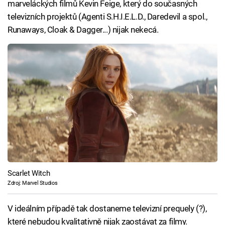
marveláckých filmů Kevin Feige, který do současných
televizních projektů (Agenti S.H.I.E.L.D., Daredevil a spol.,
Runaways, Cloak & Dagger...) nijak nekecá.
Scarlet Witch
Zdroj: Marvel Studios
V ideálním případě tak dostaneme televizní prequely (?),
které nebudou kvalitativně nijak zaostávat za filmy.