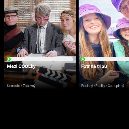
PŘEHRÁT
PŘEHRÁT
Mezi COOLky
Fotr na tripu
Komedie / Zábavný
Rodinný / Reality / Cestopisný