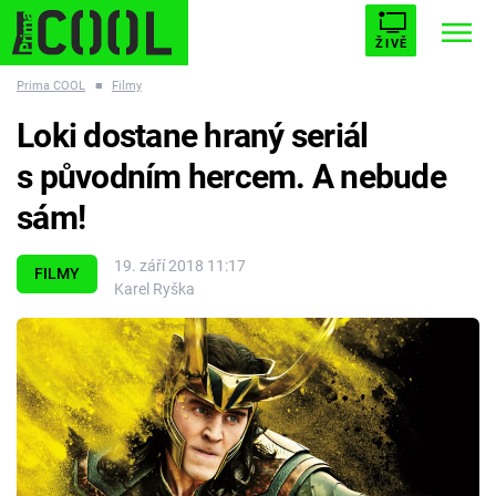
ŽIVĚ
Prima COOL
■
Filmy
STARHOUSE
BUFFY, PŘEMOŽITELKA UPÍRŮ
Trendy:
Loki dostane hraný seriál
ESCAPE
PLNEJ KOTEL
AVENGERS 5
s původním hercem. A nebude
sám!
19. září 2018 11:17
FILMY
Karel Ryška
Témata
Filmy
Seriály
Hry