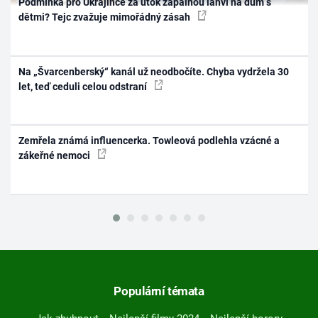
Podmínka pro Ukrajince za útok zápalnou lahví na dům s
dětmi? Tejc zvažuje mimořádný zásah
Na „Švarcenberský“ kanál už neodbočíte. Chyba vydržela 30
let, teď ceduli celou odstraní
Zemřela známá influencerka. Towleová podlehla vzácné a
zákeřné nemoci
Populární témata