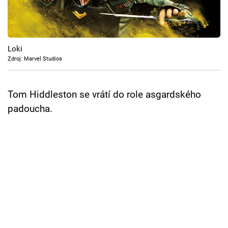
Cool Esport
Pořady
Loki
TV Program
Zdroj: Marvel Studios
Sledujte prima+
Tom Hiddleston se vrátí do role asgardského
padoucha.
Přihlášení
Sledujte nás