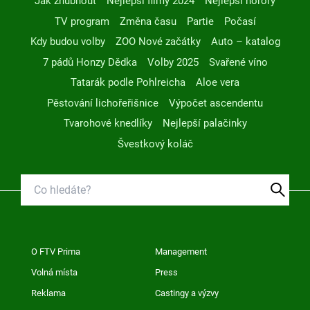
Jak zhubnout
Nejlepší filmy 2024
Nejlepší horory
TV program
Změna času
Partie
Počasí
Kdy budou volby
ZOO Nové začátky
Auto – katalog
7 pádů Honzy Dědka
Volby 2025
Svařené víno
Tatarák podle Pohlreicha
Aloe vera
Pěstování lichořeřišnice
Výpočet ascendentu
Tvarohové knedlíky
Nejlepší palačinky
Švestkový koláč
O FTV Prima
Management
Volná místa
Press
Reklama
Castingy a výzvy