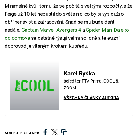
Minimálně kvůli tomu, že se počítá s velkými rozpočty, a že
Feige už 10 let nepustil do světa nic, co by si vysloužilo
obří nenávist a zatracování. Snad se mu bude dařit i
nadále.
Captain Marvel
,
Avengers 4
a
Spider-Man: Daleko
od domova
se ostatně rýsují velmi solidně a televizní
doprovod je vítaným krokem kupředu.
Karel Ryška
šéfeditor FTV Prima, COOL &
ZOOM
VŠECHNY ČLÁNKY AUTORA
SDÍLEJTE ČLÁNEK