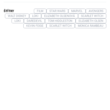
ŠTÍTKY
FILM
STAR WARS
MARVEL
AVENGERS
WALT DISNEY
LOKI
ELIZABETH OLSENOVÁ
SCARLET WITCH
LOKI
DAREDEVIL
TOM HIDDLESTON
ELIZABETH OLSEN
KEVIN FEIGE
SCARLET WITCH
MONICA RAMBEAU