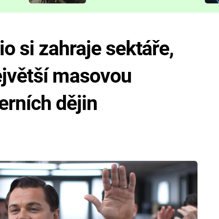
představit
o si zahraje sektáře,
ejvětší masovou
rních dějin