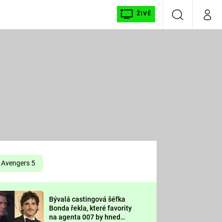
ŽIVĚ
Vyhledávání
Můj p
Prima+
É
CNN Prima NEWS
E
Prima FRESH
ŠÍ
Prima LIVING
E
Prima Ženy
Avengers 5
Prima LAJK
Bývalá castingová šéfka
OOL
Bonda řekla, které favority
Sledujte nás
na agenta 007 by hned