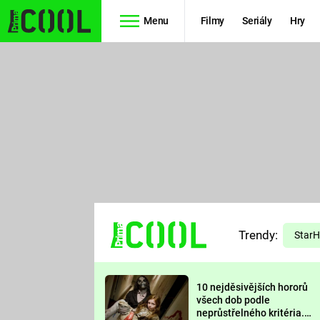
Menu
Filmy
Seriály
Hry
Seriály
Filmy
SIMPSONOVI
STAR WARS
HVĚZDNÁ
AVENGERS
BRÁNA
RYCHLE A
TEORIE
ZBĚSILE 10
Trendy:
VELKÉHO
Star
PREDÁTOR
TŘESKU
10 nejděsivějších hororů
FUTURAMA
všech dob podle
neprůstřelného kritéria.