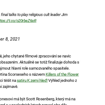
inal talks to play religious cult leader Jim
ttps://t.co/o20rbeZ6pR
r 8, 2021
ě, jeho chytané filmové zpracování se navíc
azením. Aktuálně se totiž finalizuje dohoda s
jmout hlavní role samozvaného spasitele.
rtina Scorseseho s názvem
Killers of the Flower
i těšit na
satiru K zemi hleď!
Výhled jednoho z
i zajímavě.
onesovi má být Scott Rosenberg, který má na
nd a v posledních letech napsal oba díly