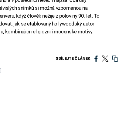
závislých snímků si možná vzpomenou na
eru, když člověk nežije z poloviny 90. let. To
edovat, jak se etablovaný hollywoodský autor
 kombinující religiózní i mocenské motivy.
SDÍLEJTE ČLÁNEK