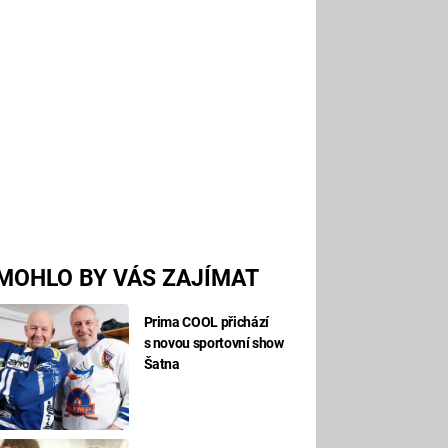
MOHLO BY VÁS ZAJÍMAT
Prima COOL přichází
s novou sportovní show
Šatna