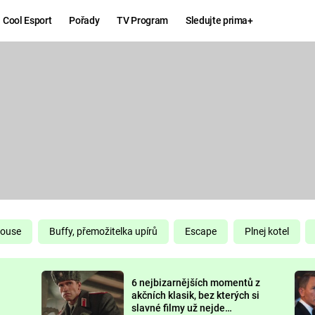
Cool Esport
Pořady
TV Program
Sledujte prima+
Hry
Zábava
MAFIA
ZÁBAVN
GALERI
GTA 6
NEJLEP
KINGDOM
KOMEDI
COME:
DELIVERANCE
CHUCK
House
Buffy, přemožitelka upírů
Escape
Plnej kotel
NORRIS
ESPORT
6 nejbizarnějších momentů z
DEADP
akčních klasik, bez kterých si
slavné filmy už nejde