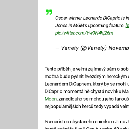
Oscar-winner Leonardo DiCaprio is in f
Jones in MGM’s upcoming feature.
h
pic.twitter.com/Yw9N4hj26m
— Variety (@Variety)
Novembe
Tento příběh je velmi zajímavý sám o sob
možná bude pyšnit hvězdným hereckým obs
Leonardem DiCapriem, který by se mohl u
DiCaprio momentálně chystá novinku Ma
Moon
, zanedlouho se mohou jeho fanoušc
nejpopulárnějších herců tedy vypadá velm
Scenáristou chystaného snímku o Jimu J
kontě scénáře filmů Con Air nebo 60 seku