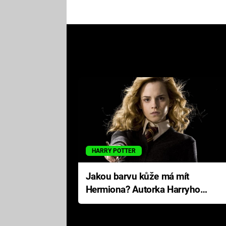
HARRY POTTER
Jakou barvu kůže má mít
Hermiona? Autorka Harryho
Pottera přišla s ráznou
odpovědí