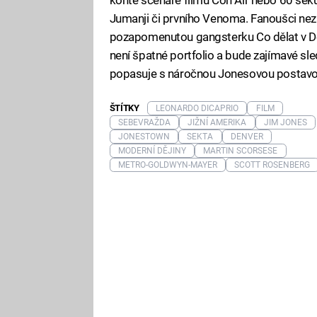
Jumanji či prvního Venoma. Fanoušci ne
pozapomenutou gangsterku Co dělat v Denv
není špatné portfolio a bude zajímavé sl
popasuje s náročnou Jonesovou postavou,
ŠTÍTKY
LEONARDO DICAPRIO
FILM
SEBEVRAŽDA
JIŽNÍ AMERIKA
JIM JONES
JONESTOWN
SEKTA
DENVER
MODERNÍ DĚJINY
MARTIN SCORSESE
METRO-GOLDWYN-MAYER
SCOTT ROSENBERG