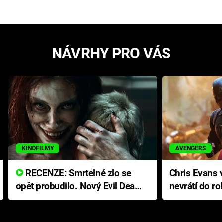
NÁVRHY PRO VÁS
KINOFILMY
AVENGERS
RECENZE: Smrtelné zlo se
Chris Evans v
opět probudilo. Nový Evil Dead
nevrátí do ro
přichází s neodolatelnou
Ameriky
hororovou nabídkou