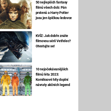
50 nejlepších fantasy
filmů všech dob: Pán
prstenů a Harry Potter
jsou jen špičkou ledovce
KVÍZ: Jak dobře znáte
filmovou sérii Vetřelec?
Otestujte se!
10 nejočekávanějších
filmů léta 2023:
Komiksové hity doplní
návraty akčních legend