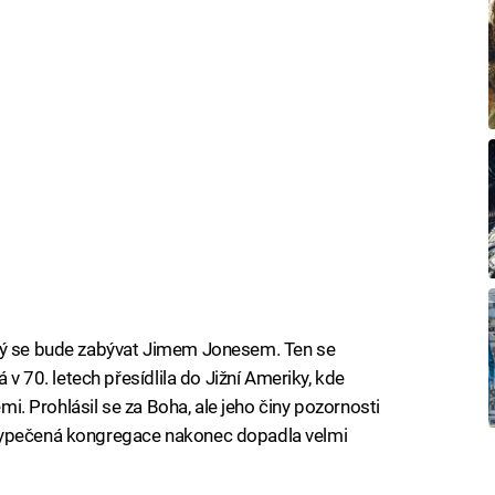
erý se bude zabývat Jimem Jonesem. Ten se
 v 70. letech přesídlila do Jižní Ameriky, kde
emi. Prohlásil se za Boha, ale jeho činy pozornosti
vypečená kongregace nakonec dopadla velmi