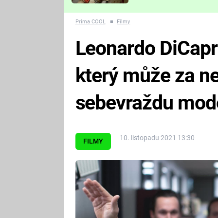
Které děsivé pecky vám
nejvíc zvednou tep?
Prima COOL
■
Filmy
Leonardo DiCapri
který může za n
sebevraždu mode
10. listopadu 2021 13:30
FILMY