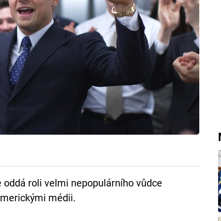
ě oddá roli velmi nepopulárního vůdce
 americkými médii.