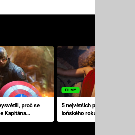
FILMY
ysvětlil, proč se
5 největších propadáků
le Kapitána
loňského roku: Disney na
jediné katastrofě prodělal 200
milionů dolarů