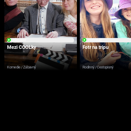
PŘEHRÁT
PŘEHRÁT
Mezi COOLky
Fotr na tripu
Komedie / Zábavný
Rodinný / Cestopisný