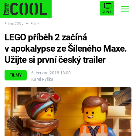
ŽIVĚ
Prima COOL
■
Filmy
STARHOUSE
BUFFY, PŘEMOŽITELKA UPÍRŮ
Trendy:
LEGO příběh 2 začíná
ESCAPE
PLNEJ KOTEL
AVENGERS 5
v apokalypse ze Šíleného Maxe.
Užijte si první český trailer
6. června 2018 13:00
FILMY
Karel Ryška
Témata
Filmy
Seriály
Hry