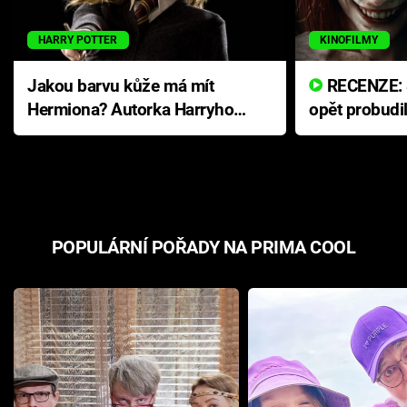
HARRY POTTER
KINOFILMY
Jakou barvu kůže má mít
RECENZE: Smrtelné zlo se
Hermiona? Autorka Harryho
opět probudi
Pottera přišla s ráznou
přichází s n
odpovědí
hororovou n
POPULÁRNÍ POŘADY NA PRIMA COOL