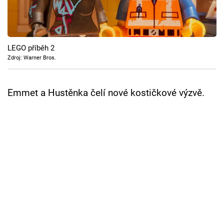
Cool Esport
Pořady
LEGO příběh 2
TV Program
Zdroj: Warner Bros.
Sledujte prima+
Emmet a Hustěnka čelí nové kostičkové výzvě.
Přihlášení
Sledujte nás