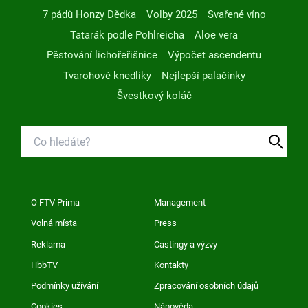
7 pádů Honzy Dědka
Volby 2025
Svařené víno
Tatarák podle Pohlreicha
Aloe vera
Pěstování lichořeřišnice
Výpočet ascendentu
Tvarohové knedlíky
Nejlepší palačinky
Švestkový koláč
O FTV Prima
Management
Volná místa
Press
Reklama
Castingy a výzvy
HbbTV
Kontakty
Podmínky užívání
Zpracování osobních údajů
Cookies
Nápověda