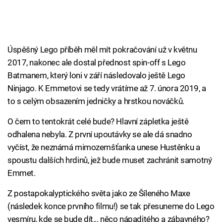
Úspěšný Lego příběh měl mít pokračování už v květnu
2017, nakonec ale dostal přednost spin-off s Lego
Batmanem, který loni v září následovalo ještě Lego
Ninjago. K Emmetovi se tedy vrátíme až 7. února 2019, a
to s celým obsazením jedničky a hrstkou nováčků.
O čem to tentokrát celé bude? Hlavní zápletka ještě
odhalena nebyla. Z první upoutávky se ale dá snadno
vyčíst, že neznámá mimozemšťanka unese Hustěnku a
spoustu dalších hrdinů, jež bude muset zachránit samotný
Emmet.
Z postapokalyptického světa jako ze Šíleného Maxe
(následek konce prvního filmu!) se tak přesuneme do Lego
vesmíru, kde se bude dít... něco nápaditého a zábavného?