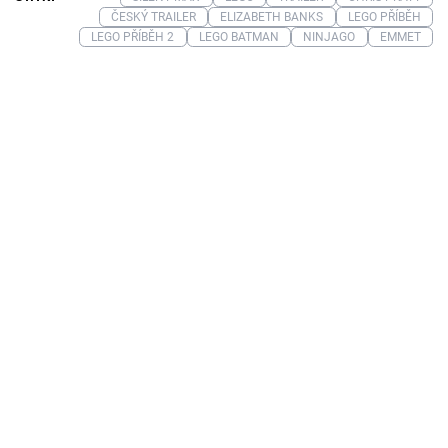
ČESKÝ TRAILER
ELIZABETH BANKS
LEGO PŘÍBĚH
LEGO PŘÍBĚH 2
LEGO BATMAN
NINJAGO
EMMET