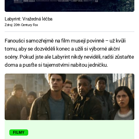
Labyrint: Vražedná léčba
Zdroj: 20th Century Fox
Fanoušci samozřejmě na film musejí povinně – už kvůli
tomu, aby se dozvěděli konec a užili si výborné akční
scény. Pokud jste ale Labyrint nikdy neviděli, radši zůstaňte
doma a pusťte si tajemstvími nabitou jedničku.
FILMY