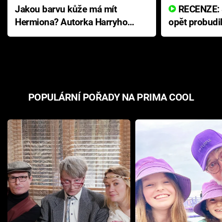
Jakou barvu kůže má mít
RECENZE: Smrtelné zlo se
Hermiona? Autorka Harryho
opět probudi
Pottera přišla s ráznou
přichází s n
odpovědí
hororovou n
POPULÁRNÍ POŘADY NA PRIMA COOL