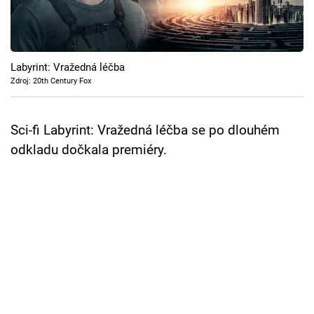
Cool Esport
Pořady
Labyrint: Vražedná léčba
TV Program
Zdroj: 20th Century Fox
Sledujte prima+
Sci-fi Labyrint: Vražedná léčba se po dlouhém
odkladu dočkala premiéry.
Přihlášení
Sledujte nás