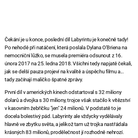
Čekání je u konce, poslední díl Labyrintu je konečně tady!
Po nehodě při natáčení, která poslala Dylana O'Briena na
nemocniční lůžko, se musela premiéra odsunout z 16.
února 2017 na 25. ledna 2018. Všichni tedy napjatě čekali,
jak se delší pauza projeví na kvalitě a úspěchu filmu a...
tady začínají maličko špatné zprávy.
První díl v amerických kinech odstartoval s 32 miliony
dolarů a dvojka s 30 miliony, trojce však stačilo k vítězství
v kasovním žebříčku "jen" 24 milionů. V podstatě to je
docela bolestivý pád. Labyrinty ale vždycky vydělávaly
hlavně ve zbytku světa, a jelikož tam už trojka nastřádala
krásných 83 milionů, prodělečnost jí rozhodně nehrozí.