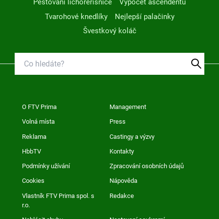
Pěstování lichořeřišnice
Výpočet ascendentu
Tvarohové knedlíky
Nejlepší palačinky
Švestkový koláč
O FTV Prima
Management
Volná místa
Press
Reklama
Castingy a výzvy
HbbTV
Kontakty
Podmínky užívání
Zpracování osobních údajů
Cookies
Nápověda
Vlastník FTV Prima spol. s
Redakce
r.o.