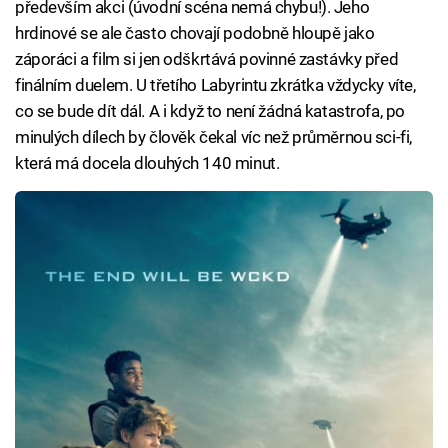
především akci (úvodní scéna nemá chybu!). Jeho
hrdinové se ale často chovají podobně hloupě jako
záporáci a film si jen odškrtává povinné zastávky před
finálním duelem. U třetího Labyrintu zkrátka vždycky víte,
co se bude dít dál. A i když to není žádná katastrofa, po
minulých dílech by člověk čekal víc než průměrnou sci-fi,
která má docela dlouhých 140 minut.