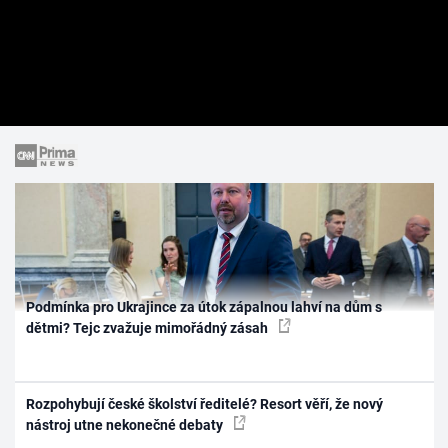
Podmínka pro Ukrajince za útok zápalnou lahví na dům s
dětmi? Tejc zvažuje mimořádný zásah
Rozpohybují české školství ředitelé? Resort věří, že nový
nástroj utne nekonečné debaty