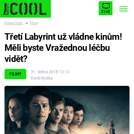
ŽIVĚ
Prima COOL
■
Filmy
STARHOUSE
BUFFY, PŘEMOŽITELKA UPÍRŮ
Trendy:
Třetí Labyrint už vládne kinům!
ESCAPE
PLNEJ KOTEL
AVENGERS 5
Měli byste Vražednou léčbu
vidět?
31. ledna 2018 12:13
FILMY
Karel Ryška
Témata
Filmy
Seriály
Hry