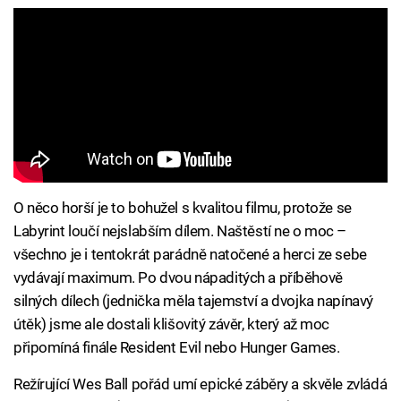
O něco horší je to bohužel s kvalitou filmu, protože se
Labyrint loučí nejslabším dílem. Naštěstí ne o moc –
všechno je i tentokrát parádně natočené a herci ze sebe
vydávají maximum. Po dvou nápaditých a příběhově
silných dílech (jednička měla tajemství a dvojka napínavý
útěk) jsme ale dostali klišovitý závěr, který až moc
připomíná finále Resident Evil nebo Hunger Games.
Režírující Wes Ball pořád umí epické záběry a skvěle zvládá