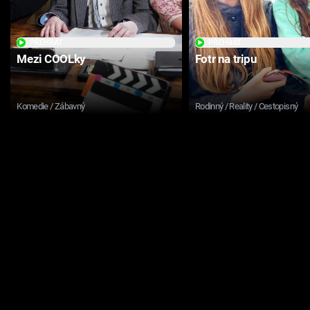
PŘEHRÁT
PŘEHRÁT
Mezi COOLky
Fotr na tripu
Komedie / Zábavný
Rodinný / Reality / Cestopisný