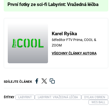
První fotky ze sci-fi Labyrint: Vražedná léčba
Karel Ryška
šéfeditor FTV Prima, COOL &
ZOOM
VŠECHNY ČLÁNKY AUTORA
SDÍLEJTE ČLÁNEK
ŠTÍTKY
LABYRINT
LABYRINT: VRAŽEDNÁ LÉČBA
DYLAN O'BRIEN
WES BALL