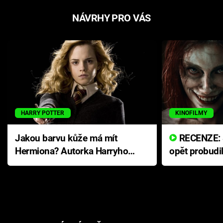
NÁVRHY PRO VÁS
HARRY POTTER
KINOFILMY
Jakou barvu kůže má mít
RECENZE: Smrtelné zlo se
Hermiona? Autorka Harryho
opět probudi
Pottera přišla s ráznou
přichází s n
odpovědí
hororovou n