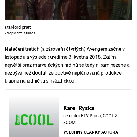
star-lord pratt
Zdroj: Marvel Studios
Natáčení třetích (a zároveň i čtvrtých) Avengers začne v
listopadu a výsledek uvidíme 3. května 2018. Zatím
největší sraz marveláckých hrdinů se tedy nikam nežene a
nezbývá než doufat, že poctivě naplánovaná produkce
klapne na jedničku s hvězdičkou.
Karel Ryška
šéfeditor FTV Prima, COOL &
ZOOM
VŠECHNY ČLÁNKY AUTORA