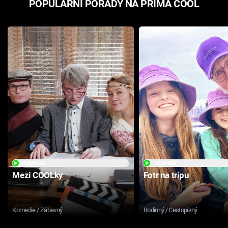
POPULÁRNÍ POŘADY NA PRIMA COOL
PŘEHRÁT
PŘEHRÁT
Mezi COOLky
Fotr na tripu
Komedie / Zábavný
Rodinný / Cestopisný