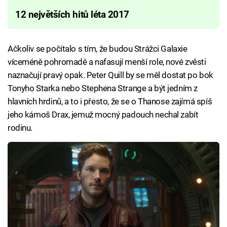
12 největších hitů léta 2017
Ačkoliv se počítalo s tím, že budou Strážci Galaxie
víceméně pohromadě a nafasují menší role, nové zvěsti
naznačují pravý opak. Peter Quill by se měl dostat po bok
Tonyho Starka nebo Stephena Strange a být jedním z
hlavních hrdinů, a to i přesto, že se o Thanose zajímá spíš
jeho kámoš Drax, jemuž mocný padouch nechal zabít
rodinu.