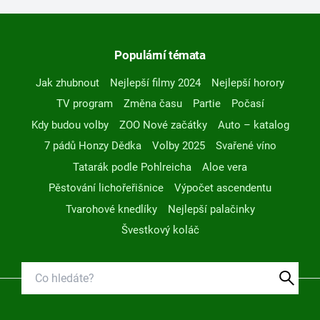
Populární témata
Jak zhubnout
Nejlepší filmy 2024
Nejlepší horory
TV program
Změna času
Partie
Počasí
Kdy budou volby
ZOO Nové začátky
Auto – katalog
7 pádů Honzy Dědka
Volby 2025
Svařené víno
Tatarák podle Pohlreicha
Aloe vera
Pěstování lichořeřišnice
Výpočet ascendentu
Tvarohové knedlíky
Nejlepší palačinky
Švestkový koláč