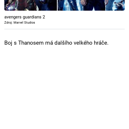
Cool Esport
avengers guardians 2
Pořady
Zdroj: Marvel Studios
TV Program
Boj s Thanosem má dalšího velkého hráče.
Sledujte prima+
Přihlášení
Sledujte nás