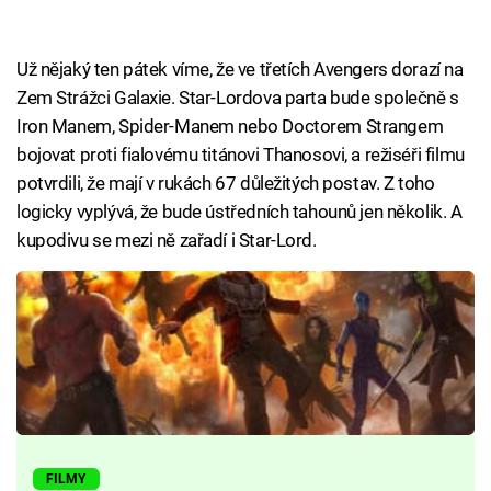
Už nějaký ten pátek víme, že ve třetích Avengers dorazí na
Zem Strážci Galaxie. Star-Lordova parta bude společně s
Iron Manem, Spider-Manem nebo Doctorem Strangem
bojovat proti fialovému titánovi Thanosovi, a režiséři filmu
potvrdili, že mají v rukách 67 důležitých postav. Z toho
logicky vyplývá, že bude ústředních tahounů jen několik. A
kupodivu se mezi ně zařadí i Star-Lord.
FILMY