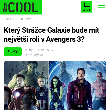
ŽIVĚ
Prima COOL
■
Filmy
STARHOUSE
BUFFY, PŘEMOŽITELKA UPÍRŮ
Trendy:
Který Strážce Galaxie bude mít
ESCAPE
PLNEJ KOTEL
AVENGERS 5
největší roli v Avengers 3?
5. října 2016 15:37
FILMY
Karel Ryška
Témata
Filmy
Seriály
Hry